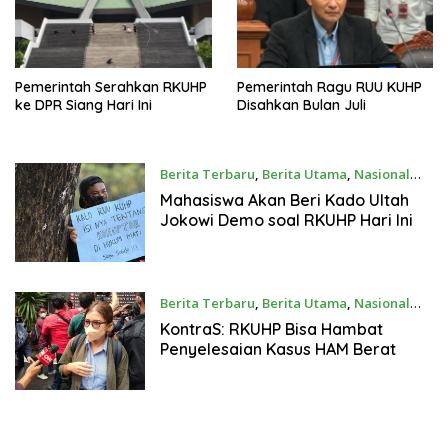
Pemerintah Serahkan RKUHP
Pemerintah Ragu RUU KUHP
ke DPR Siang Hari Ini
Disahkan Bulan Juli
Berita Terbaru
,
Berita Utama
,
Nasional
21/06/2022
Mahasiswa Akan Beri Kado Ultah
Jokowi Demo soal RKUHP Hari Ini
Berita Terbaru
,
Berita Utama
,
Nasional
17/06/2022
KontraS: RKUHP Bisa Hambat
Penyelesaian Kasus HAM Berat