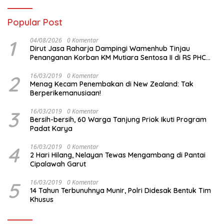
Popular Post
1
04/08/2026
0 Komentar
Dirut Jasa Raharja Dampingi Wamenhub Tinjau
Penanganan Korban KM Mutiara Sentosa II di RS PHC
Surabaya
2
16/03/2019
0 Komentar
Menag Kecam Penembakan di New Zealand: Tak
Berperikemanusiaan!
3
16/03/2019
0 Komentar
Bersih-bersih, 60 Warga Tanjung Priok Ikuti Program
Padat Karya
4
16/03/2019
0 Komentar
2 Hari Hilang, Nelayan Tewas Mengambang di Pantai
Cipalawah Garut
5
16/03/2019
0 Komentar
14 Tahun Terbunuhnya Munir, Polri Didesak Bentuk Tim
Khusus