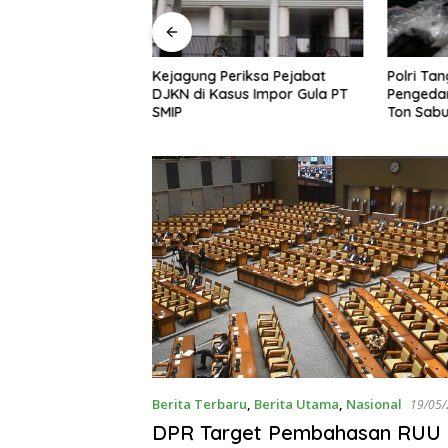
riksa Pejabat
Polri Tangkap 38 Ribu
KPK Teta
us Impor Gula PT
Pengedar Narkoba, Sita 4,4
Tersangk
Ton Sabu
Shelter 
Berita Terbaru
,
Berita Utama
,
Nasional
19/05
DPR Target Pembahasan RUU