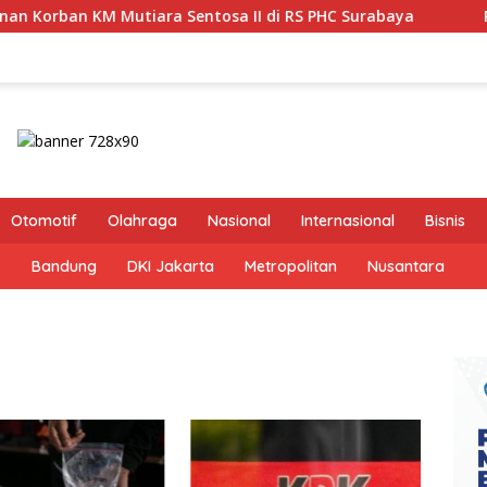
a Sentosa II di RS PHC Surabaya
Pastikan Pekayanan 
Otomotif
Olahraga
Nasional
Internasional
Bisnis
s
Bandung
DKI Jakarta
Metropolitan
Nusantara