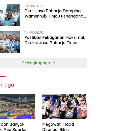
Pelayanan Maksimal Kepada
masyarakat
04/08/2026
Dirut Jasa Raharja Dampingi
Wamenhub Tinjau Penanganan
Korban KM Mutiara Sentosa II
di RS PHC Surabaya
04/08/2026
Pastikan Pekayanan Maksimal,
Direksi Jasa Raharja Tinjau
Korban Kebakaran KM Mutiara
Sentosa II
Selengkapnya
hraga
 dan Banyak
Megawati Tiada
k, Red Sparks
Duanya, Bikin