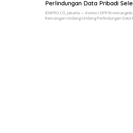
Perlindungan Data Pribadi Sele
Juli
IDNPRO.CO, Jakarta — Komisi I DPR RI menarge
Rancangan Undang-Undang Perlindungan Data 