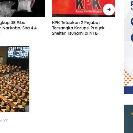
pkan 2 Pejabat
Bareskrim Bongkar Lab
Total 
a Korupsi Proyek
Rahasia Narkoba di Malang, 1,2
Uang
Tsunami di NTB
Ton Ganja Sinte Disita
untuk
Nas
/2022