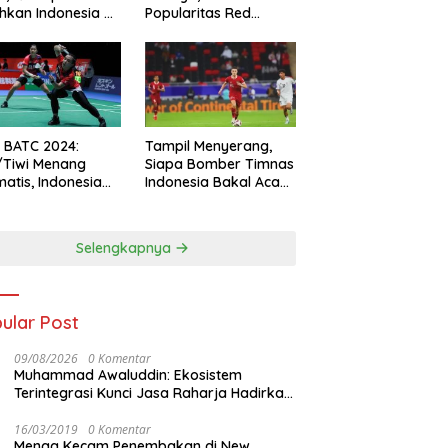
hkan Indonesia All
Popularitas Red
s
Sparks Melesat
l BATC 2024:
Tampil Menyerang,
/Tiwi Menang
Siapa Bomber Timnas
atis, Indonesia
Indonesia Bakal Acak-
ul 2-0
acak Pertahanan
Vietnam di Piala Asia
2023 Malam ini
Selengkapnya
ular Post
09/08/2026
0 Komentar
Muhammad Awaluddin: Ekosistem
Terintegrasi Kunci Jasa Raharja Hadirkan
Pelayanan Maksimal Kepada masyarakat
16/03/2019
0 Komentar
Menag Kecam Penembakan di New