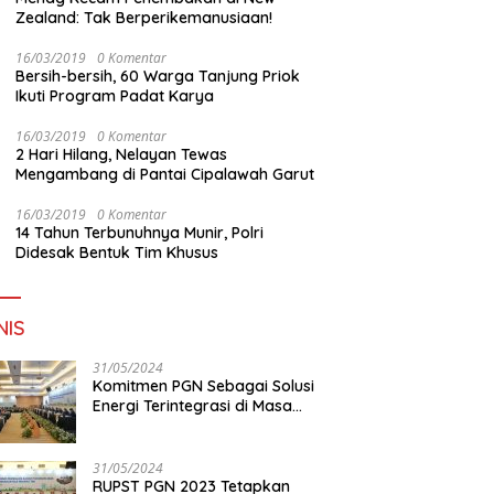
Zealand: Tak Berperikemanusiaan!
16/03/2019
0 Komentar
Bersih-bersih, 60 Warga Tanjung Priok
Ikuti Program Padat Karya
16/03/2019
0 Komentar
2 Hari Hilang, Nelayan Tewas
Mengambang di Pantai Cipalawah Garut
16/03/2019
0 Komentar
14 Tahun Terbunuhnya Munir, Polri
Didesak Bentuk Tim Khusus
NIS
31/05/2024
Komitmen PGN Sebagai Solusi
Energi Terintegrasi di Masa
Transisi Energi
31/05/2024
RUPST PGN 2023 Tetapkan