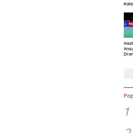
Kala
Star
Hasi
Ana
Dram
Ungg
Pop
1
2