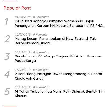
Popular Post
1
04/08/2026
0 Komentar
Dirut Jasa Raharja Dampingi Wamenhub Tinjau
Penanganan Korban KM Mutiara Sentosa II di RS PHC
Surabaya
2
16/03/2019
0 Komentar
Menag Kecam Penembakan di New Zealand: Tak
Berperikemanusiaan!
3
16/03/2019
0 Komentar
Bersih-bersih, 60 Warga Tanjung Priok Ikuti Program
Padat Karya
4
16/03/2019
0 Komentar
2 Hari Hilang, Nelayan Tewas Mengambang di Pantai
Cipalawah Garut
5
16/03/2019
0 Komentar
14 Tahun Terbunuhnya Munir, Polri Didesak Bentuk Tim
Khusus