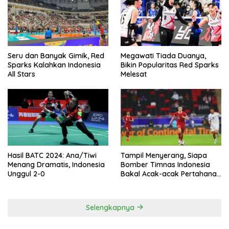
Seru dan Banyak Gimik, Red
Megawati Tiada Duanya,
Sparks Kalahkan Indonesia
Bikin Popularitas Red Sparks
All Stars
Melesat
Hasil BATC 2024: Ana/Tiwi
Tampil Menyerang, Siapa
Menang Dramatis, Indonesia
Bomber Timnas Indonesia
Unggul 2-0
Bakal Acak-acak Pertahanan
Vietnam di Piala Asia 2023
Malam ini
Selengkapnya