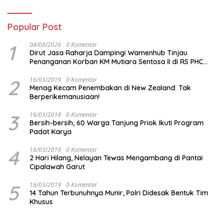
Popular Post
1
04/08/2026
0 Komentar
Dirut Jasa Raharja Dampingi Wamenhub Tinjau
Penanganan Korban KM Mutiara Sentosa II di RS PHC
Surabaya
2
16/03/2019
0 Komentar
Menag Kecam Penembakan di New Zealand: Tak
Berperikemanusiaan!
3
16/03/2019
0 Komentar
Bersih-bersih, 60 Warga Tanjung Priok Ikuti Program
Padat Karya
4
16/03/2019
0 Komentar
2 Hari Hilang, Nelayan Tewas Mengambang di Pantai
Cipalawah Garut
5
16/03/2019
0 Komentar
14 Tahun Terbunuhnya Munir, Polri Didesak Bentuk Tim
Khusus