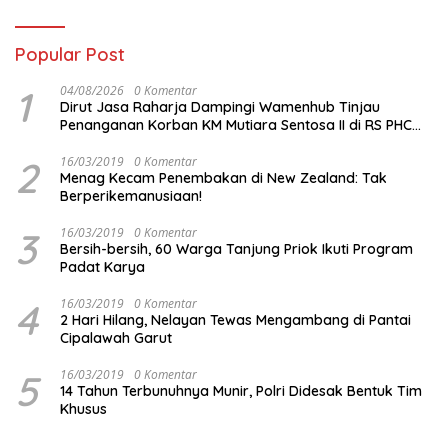
Popular Post
1
04/08/2026
0 Komentar
Dirut Jasa Raharja Dampingi Wamenhub Tinjau
Penanganan Korban KM Mutiara Sentosa II di RS PHC
Surabaya
2
16/03/2019
0 Komentar
Menag Kecam Penembakan di New Zealand: Tak
Berperikemanusiaan!
3
16/03/2019
0 Komentar
Bersih-bersih, 60 Warga Tanjung Priok Ikuti Program
Padat Karya
4
16/03/2019
0 Komentar
2 Hari Hilang, Nelayan Tewas Mengambang di Pantai
Cipalawah Garut
5
16/03/2019
0 Komentar
14 Tahun Terbunuhnya Munir, Polri Didesak Bentuk Tim
Khusus