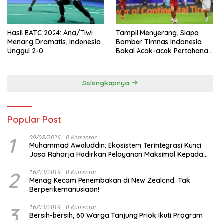
Hasil BATC 2024: Ana/Tiwi
Tampil Menyerang, Siapa
Menang Dramatis, Indonesia
Bomber Timnas Indonesia
Unggul 2-0
Bakal Acak-acak Pertahanan
Vietnam di Piala Asia 2023
Malam ini
Selengkapnya
Popular Post
1
09/08/2026
0 Komentar
Muhammad Awaluddin: Ekosistem Terintegrasi Kunci
Jasa Raharja Hadirkan Pelayanan Maksimal Kepada
masyarakat
2
16/03/2019
0 Komentar
Menag Kecam Penembakan di New Zealand: Tak
Berperikemanusiaan!
3
16/03/2019
0 Komentar
Bersih-bersih, 60 Warga Tanjung Priok Ikuti Program