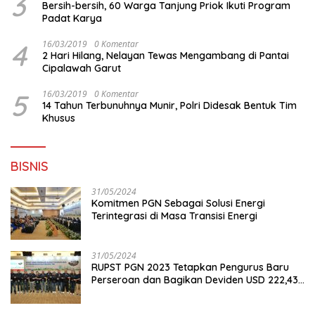
3
Bersih-bersih, 60 Warga Tanjung Priok Ikuti Program
Padat Karya
4
16/03/2019
0 Komentar
2 Hari Hilang, Nelayan Tewas Mengambang di Pantai
Cipalawah Garut
5
16/03/2019
0 Komentar
14 Tahun Terbunuhnya Munir, Polri Didesak Bentuk Tim
Khusus
BISNIS
31/05/2024
Komitmen PGN Sebagai Solusi Energi
Terintegrasi di Masa Transisi Energi
31/05/2024
RUPST PGN 2023 Tetapkan Pengurus Baru
Perseroan dan Bagikan Deviden USD 222,43
Juta