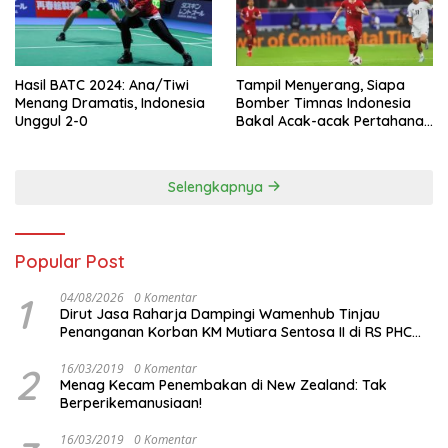
Hasil BATC 2024: Ana/Tiwi
Tampil Menyerang, Siapa
Menang Dramatis, Indonesia
Bomber Timnas Indonesia
Unggul 2-0
Bakal Acak-acak Pertahanan
Vietnam di Piala Asia 2023
Malam ini
Selengkapnya
Popular Post
1
04/08/2026
0 Komentar
Dirut Jasa Raharja Dampingi Wamenhub Tinjau
Penanganan Korban KM Mutiara Sentosa II di RS PHC
Surabaya
2
16/03/2019
0 Komentar
Menag Kecam Penembakan di New Zealand: Tak
Berperikemanusiaan!
16/03/2019
0 Komentar