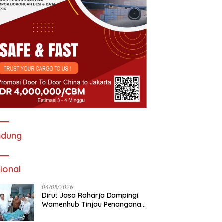
ndung
ional
04/08/2026
Dirut Jasa Raharja Dampingi
Wamenhub Tinjau Penanganan
Korban KM Mutiara Sentosa II