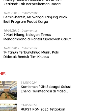
Zealand: Tak Berperikemanusiaan!
16/03/2019
0 Komentar
Bersih-bersih, 60 Warga Tanjung Priok
Ikuti Program Padat Karya
16/03/2019
0 Komentar
2 Hari Hilang, Nelayan Tewas
Mengambang di Pantai Cipalawah Garut
16/03/2019
0 Komentar
14 Tahun Terbunuhnya Munir, Polri
Didesak Bentuk Tim Khusus
NIS
31/05/2024
Komitmen PGN Sebagai Solusi
Energi Terintegrasi di Masa
Transisi Energi
31/05/2024
RUPST PGN 2023 Tetapkan