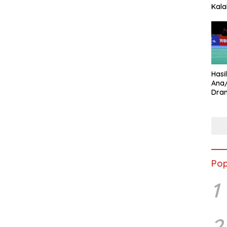
Kala
Star
Hasi
Ana
Dram
Ungg
Pop
1
2