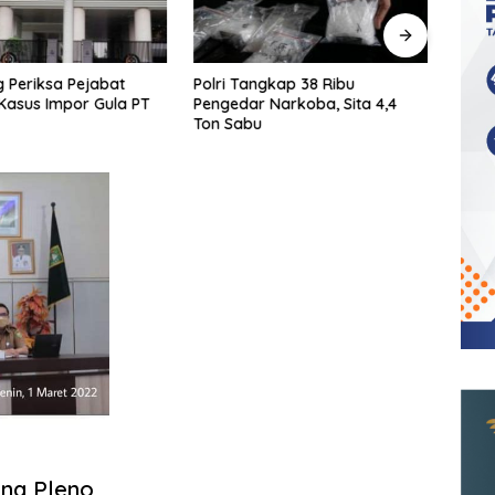
 Periksa Pejabat
Polri Tangkap 38 Ribu
KPK T
Kasus Impor Gula PT
Pengedar Narkoba, Sita 4,4
Ters
Ton Sabu
Shelt
ang Pleno