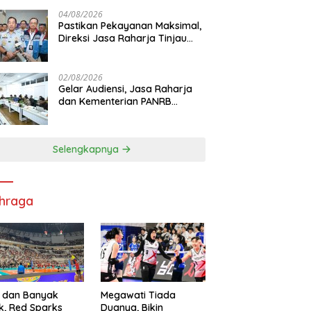
di RS PHC Surabaya
04/08/2026
Pastikan Pekayanan Maksimal,
Direksi Jasa Raharja Tinjau
Korban Kebakaran KM Mutiara
Sentosa II
02/08/2026
Gelar Audiensi, Jasa Raharja
dan Kementerian PANRB
Perkuat Koordinasi Tingkatkan
Kepatuhan PKB dan SWDKLL
Selengkapnya
hraga
 dan Banyak
Megawati Tiada
k, Red Sparks
Duanya, Bikin