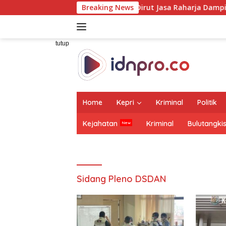
Langsung
Dirut Jasa Raharja Dampingi Wamenhub Tinja
Breaking News
ke
konten
tutup
Home
Kepri
Kriminal
Politik
Kejahatan
Kriminal
Bulutangki
Sidang Pleno DSDAN