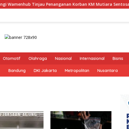
u Penanganan Korban KM Mutiara Sentosa II di RS PHC Surabay
Otomotif
Olahraga
Nasional
Internasional
Bisnis
s
Bandung
DKI Jakarta
Metropolitan
Nusantara