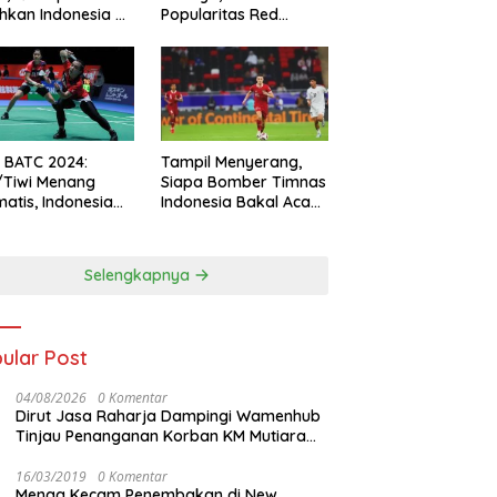
hkan Indonesia All
Popularitas Red
s
Sparks Melesat
l BATC 2024:
Tampil Menyerang,
/Tiwi Menang
Siapa Bomber Timnas
atis, Indonesia
Indonesia Bakal Acak-
ul 2-0
acak Pertahanan
Vietnam di Piala Asia
2023 Malam ini
Selengkapnya
ular Post
04/08/2026
0 Komentar
Dirut Jasa Raharja Dampingi Wamenhub
Tinjau Penanganan Korban KM Mutiara
Sentosa II di RS PHC Surabaya
16/03/2019
0 Komentar
Menag Kecam Penembakan di New