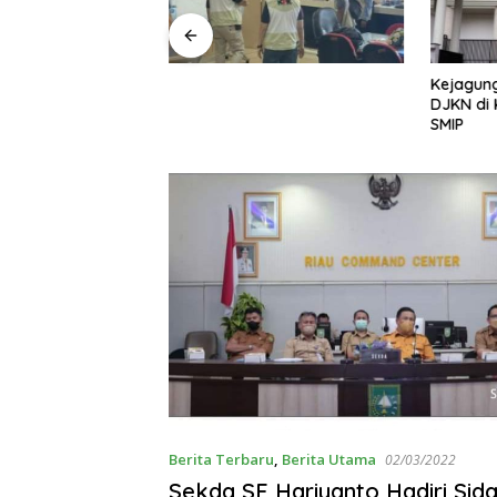
ayap Besi’, Polda
Kejagung
ama Umrah Ajak
DJKN di 
 Perangi Pencuri
SMIP
mum
Berita Terbaru
,
Berita Utama
02/03/2022
Sekda SF Hariyanto Hadiri Sid