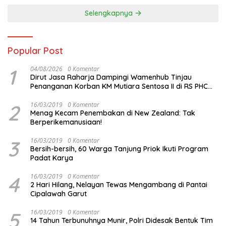
Selengkapnya
Popular Post
1
04/08/2026
0 Komentar
Dirut Jasa Raharja Dampingi Wamenhub Tinjau
Penanganan Korban KM Mutiara Sentosa II di RS PHC
Surabaya
2
16/03/2019
0 Komentar
Menag Kecam Penembakan di New Zealand: Tak
Berperikemanusiaan!
3
16/03/2019
0 Komentar
Bersih-bersih, 60 Warga Tanjung Priok Ikuti Program
Padat Karya
4
16/03/2019
0 Komentar
2 Hari Hilang, Nelayan Tewas Mengambang di Pantai
Cipalawah Garut
5
16/03/2019
0 Komentar
14 Tahun Terbunuhnya Munir, Polri Didesak Bentuk Tim