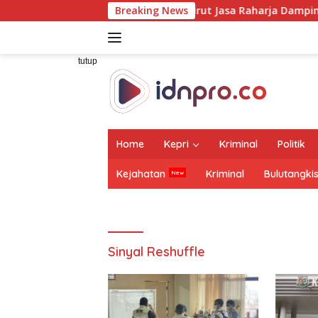
Langsung
Dirut Jasa Raharja Dampingi Wamenhub Tinjau
Breaking News
ke
konten
tutup
Home
Kepri
Kriminal
Politik
Kejahatan
Kriminal
Bulutangki
Sinyal Reshuffle