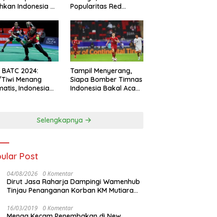
hkan Indonesia All
Popularitas Red
s
Sparks Melesat
l BATC 2024:
Tampil Menyerang,
/Tiwi Menang
Siapa Bomber Timnas
atis, Indonesia
Indonesia Bakal Acak-
ul 2-0
acak Pertahanan
Vietnam di Piala Asia
2023 Malam ini
Selengkapnya
ular Post
04/08/2026
0 Komentar
Dirut Jasa Raharja Dampingi Wamenhub
Tinjau Penanganan Korban KM Mutiara
Sentosa II di RS PHC Surabaya
16/03/2019
0 Komentar
Menag Kecam Penembakan di New