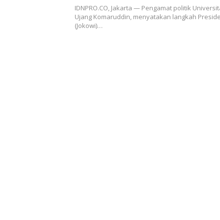
IDNPRO.CO, Jakarta — Pengamat politik Universit
Ujang Komaruddin, menyatakan langkah Presid
(Jokowi)…