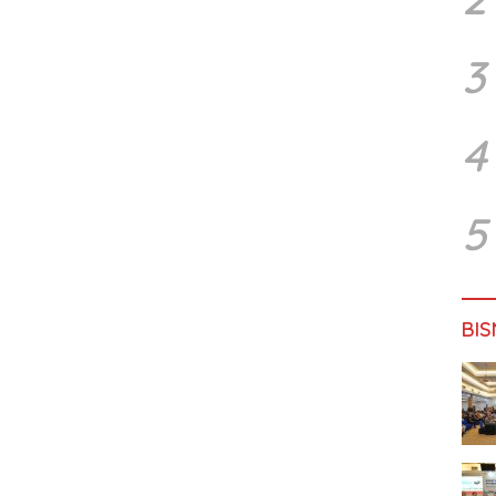
3
4
5
BIS