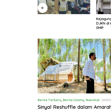
ayap Besi’, Polda
Kejagung
ama Umrah Ajak
DJKN di 
 Perangi Pencuri
SMIP
mum
Berita Terbaru
,
Berita Utama
,
Nasional
26/03
Sinyal Reshuffle dalam Amara