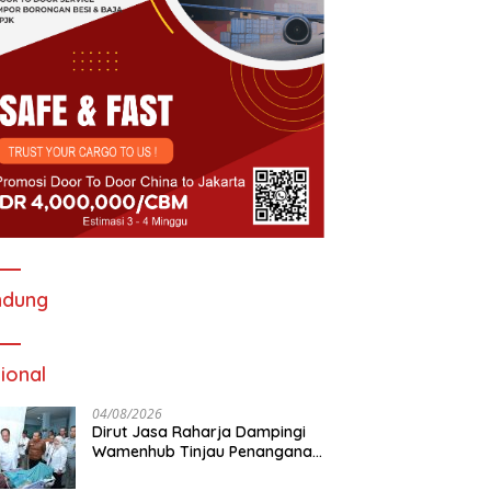
ndung
ional
04/08/2026
Dirut Jasa Raharja Dampingi
Wamenhub Tinjau Penanganan
Korban KM Mutiara Sentosa II