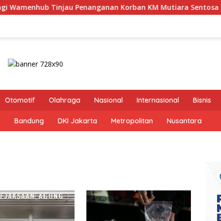
 Penanganan Korban KM Mutiara Sentosa II di RS PHC Surabaya
Otomotif
Olahraga
Nasional
Internasional
Bisnis
s
Bandung
DKI Jakarta
Metropolitan
Nusantara