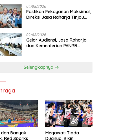
di RS PHC Surabaya
04/08/2026
Pastikan Pekayanan Maksimal,
Direksi Jasa Raharja Tinjau
Korban Kebakaran KM Mutiara
Sentosa II
02/08/2026
Gelar Audiensi, Jasa Raharja
dan Kementerian PANRB
Perkuat Koordinasi Tingkatkan
Kepatuhan PKB dan SWDKLL
Selengkapnya
hraga
 dan Banyak
Megawati Tiada
k, Red Sparks
Duanya, Bikin