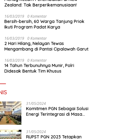
Zealand: Tak Berperikemanusiaan!
16/03/2019
0 Komentar
Bersih-bersih, 60 Warga Tanjung Priok
Ikuti Program Padat Karya
16/03/2019
0 Komentar
2 Hari Hilang, Nelayan Tewas
Mengambang di Pantai Cipalawah Garut
16/03/2019
0 Komentar
14 Tahun Terbunuhnya Munir, Polri
Didesak Bentuk Tim Khusus
NIS
31/05/2024
Komitmen PGN Sebagai Solusi
Energi Terintegrasi di Masa
Transisi Energi
31/05/2024
RUPST PGN 2023 Tetapkan