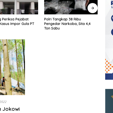
 Periksa Pejabat
Polri Tangkap 38 Ribu
KPK T
Kasus Impor Gula PT
Pengedar Narkoba, Sita 4,4
Ters
Ton Sabu
Shelt
/2022
h Jokowi