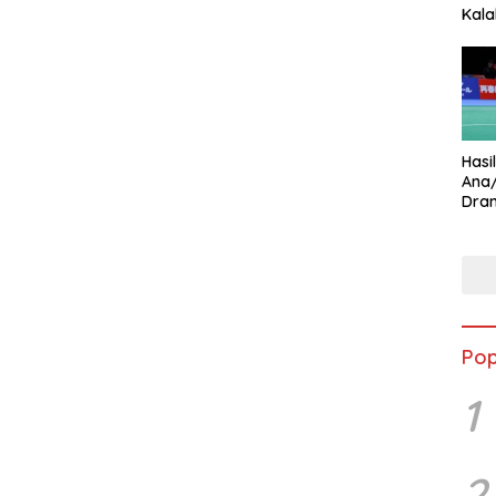
Kala
Star
Hasi
Ana
Dram
Ungg
Pop
1
2