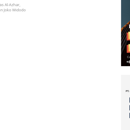
as Al-Azhar,
en Joko Widodo