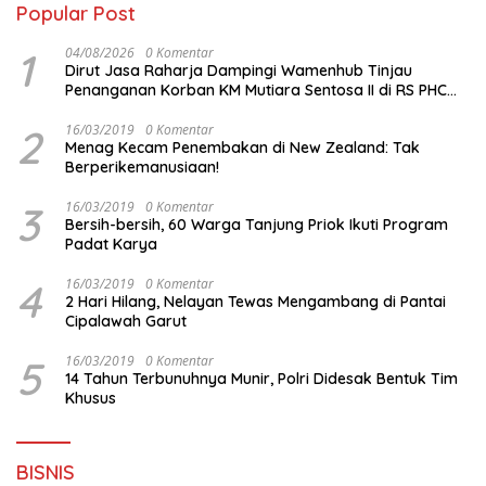
Popular Post
1
04/08/2026
0 Komentar
Dirut Jasa Raharja Dampingi Wamenhub Tinjau
Penanganan Korban KM Mutiara Sentosa II di RS PHC
Surabaya
2
16/03/2019
0 Komentar
Menag Kecam Penembakan di New Zealand: Tak
Berperikemanusiaan!
3
16/03/2019
0 Komentar
Bersih-bersih, 60 Warga Tanjung Priok Ikuti Program
Padat Karya
4
16/03/2019
0 Komentar
2 Hari Hilang, Nelayan Tewas Mengambang di Pantai
Cipalawah Garut
5
16/03/2019
0 Komentar
14 Tahun Terbunuhnya Munir, Polri Didesak Bentuk Tim
Khusus
BISNIS