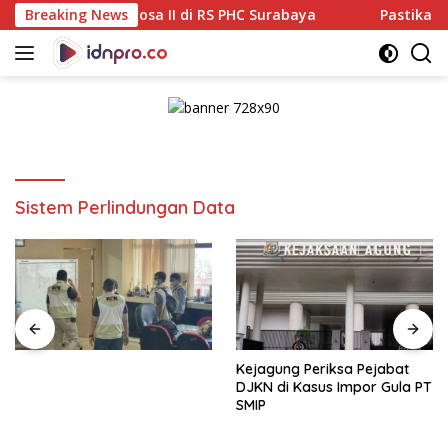
Langsung
 Sentosa II di RS PHC Surabaya
Breaking News
Pastikan Pekayanan Ma
ke
konten
Sistem Perlindungan Data
Kejagung Periksa Pejabat
DJKN di Kasus Impor Gula PT
SMIP