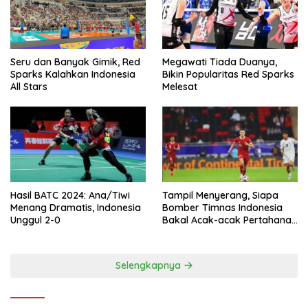
Seru dan Banyak Gimik, Red
Megawati Tiada Duanya,
Sparks Kalahkan Indonesia
Bikin Popularitas Red Sparks
All Stars
Melesat
Hasil BATC 2024: Ana/Tiwi
Tampil Menyerang, Siapa
Menang Dramatis, Indonesia
Bomber Timnas Indonesia
Unggul 2-0
Bakal Acak-acak Pertahanan
Vietnam di Piala Asia 2023
Malam ini
Selengkapnya