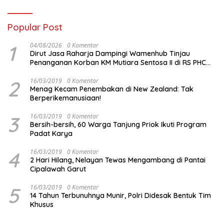
Popular Post
1
04/08/2026
0 Komentar
Dirut Jasa Raharja Dampingi Wamenhub Tinjau
Penanganan Korban KM Mutiara Sentosa II di RS PHC
Surabaya
2
16/03/2019
0 Komentar
Menag Kecam Penembakan di New Zealand: Tak
Berperikemanusiaan!
3
16/03/2019
0 Komentar
Bersih-bersih, 60 Warga Tanjung Priok Ikuti Program
Padat Karya
4
16/03/2019
0 Komentar
2 Hari Hilang, Nelayan Tewas Mengambang di Pantai
Cipalawah Garut
5
16/03/2019
0 Komentar
14 Tahun Terbunuhnya Munir, Polri Didesak Bentuk Tim
Khusus