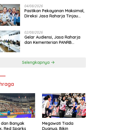
di RS PHC Surabaya
04/08/2026
Pastikan Pekayanan Maksimal,
Direksi Jasa Raharja Tinjau
Korban Kebakaran KM Mutiara
Sentosa II
02/08/2026
Gelar Audiensi, Jasa Raharja
dan Kementerian PANRB
Perkuat Koordinasi Tingkatkan
Kepatuhan PKB dan SWDKLL
Selengkapnya
hraga
 dan Banyak
Megawati Tiada
k, Red Sparks
Duanya, Bikin