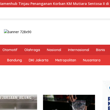
anganan Korban KM Mutiara Sentosa II di RS PHC Surabaya
Otomotif
Olahraga
Nasional
Internasional
Bisnis
s
Bandung
DKI Jakarta
Metropolitan
Nusantara