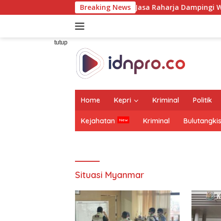
Langsung
Dirut Jasa Raharja Dampingi Wamenhub Tinjau Pen
Breaking News
ke
konten
tutup
Home
Kepri
Kriminal
Politik
Kejahatan
Kriminal
Bulutangki
Situasi Myanmar