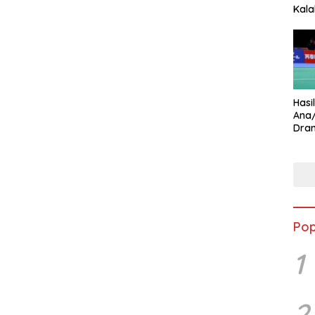
Kala
Star
Hasi
Ana
Dram
Ungg
Pop
1
2