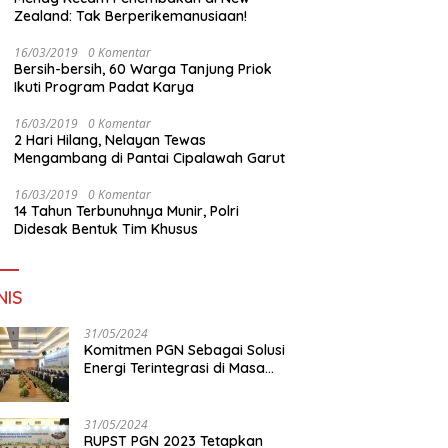
Zealand: Tak Berperikemanusiaan!
16/03/2019
0 Komentar
Bersih-bersih, 60 Warga Tanjung Priok
Ikuti Program Padat Karya
16/03/2019
0 Komentar
2 Hari Hilang, Nelayan Tewas
Mengambang di Pantai Cipalawah Garut
16/03/2019
0 Komentar
14 Tahun Terbunuhnya Munir, Polri
Didesak Bentuk Tim Khusus
NIS
31/05/2024
Komitmen PGN Sebagai Solusi
Energi Terintegrasi di Masa
Transisi Energi
31/05/2024
RUPST PGN 2023 Tetapkan