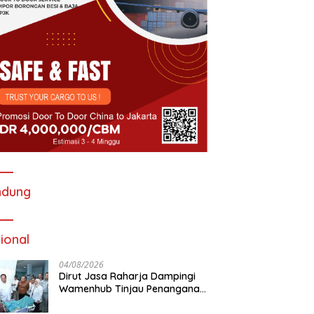
ndung
ional
04/08/2026
Dirut Jasa Raharja Dampingi
Wamenhub Tinjau Penanganan
Korban KM Mutiara Sentosa II