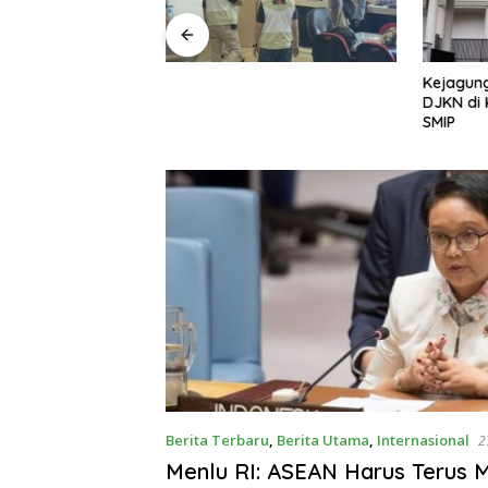
ayap Besi’, Polda
Kejagung
ama Umrah Ajak
DJKN di 
 Perangi Pencuri
SMIP
mum
Berita Terbaru
,
Berita Utama
,
Internasional
2
Menlu RI: ASEAN Harus Terus 