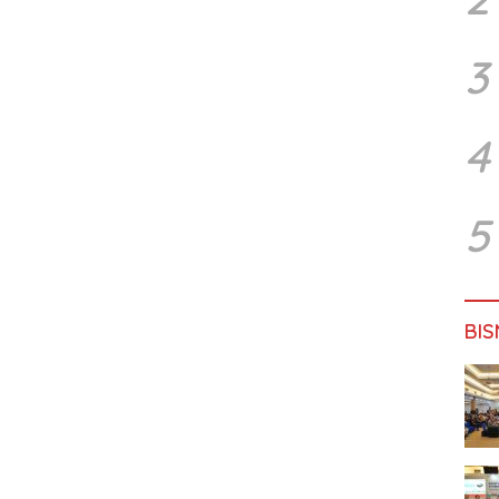
3
4
5
BIS