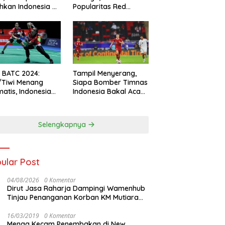
hkan Indonesia All
Popularitas Red
s
Sparks Melesat
l BATC 2024:
Tampil Menyerang,
/Tiwi Menang
Siapa Bomber Timnas
atis, Indonesia
Indonesia Bakal Acak-
ul 2-0
acak Pertahanan
Vietnam di Piala Asia
2023 Malam ini
Selengkapnya
ular Post
04/08/2026
0 Komentar
Dirut Jasa Raharja Dampingi Wamenhub
Tinjau Penanganan Korban KM Mutiara
Sentosa II di RS PHC Surabaya
16/03/2019
0 Komentar
Menag Kecam Penembakan di New