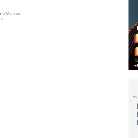
tno Marsudi
pa…