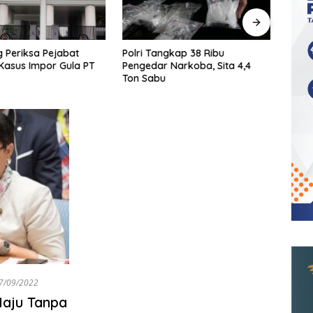
 Periksa Pejabat
Polri Tangkap 38 Ribu
KPK T
Kasus Impor Gula PT
Pengedar Narkoba, Sita 4,4
Ters
Ton Sabu
Shelt
7/09/2022
Maju Tanpa