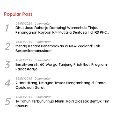
Popular Post
1
04/08/2026
0 Komentar
Dirut Jasa Raharja Dampingi Wamenhub Tinjau
Penanganan Korban KM Mutiara Sentosa II di RS PHC
Surabaya
2
16/03/2019
0 Komentar
Menag Kecam Penembakan di New Zealand: Tak
Berperikemanusiaan!
3
16/03/2019
0 Komentar
Bersih-bersih, 60 Warga Tanjung Priok Ikuti Program
Padat Karya
4
16/03/2019
0 Komentar
2 Hari Hilang, Nelayan Tewas Mengambang di Pantai
Cipalawah Garut
5
16/03/2019
0 Komentar
14 Tahun Terbunuhnya Munir, Polri Didesak Bentuk Tim
Khusus