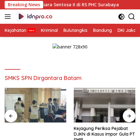
Langsung
 Mutiara Sentosa II di RS PHC Surabaya
Breaking News
Pastikan Pek
ke
konten
Kejahatan
Kriminal
Bulutangkis
Bandung
DKI Jakar
SMKS SPN Dirgantara Batam
Kejagung Periksa Pejabat
DJKN di Kasus Impor Gula PT
SMIP