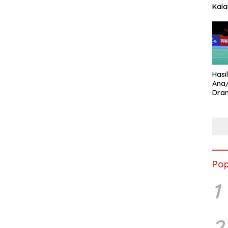
Kala
Star
Hasi
Ana
Dram
Ungg
Pop
1
2