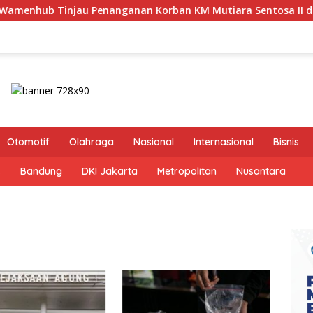
enanganan Korban KM Mutiara Sentosa II di RS PHC Surabaya
Otomotif
Olahraga
Nasional
Internasional
Bisnis
s
Bandung
DKI Jakarta
Metropolitan
Nusantara