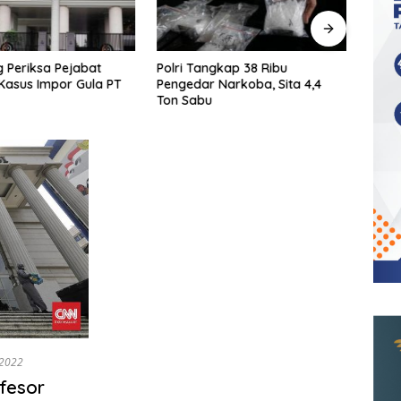
 Periksa Pejabat
Polri Tangkap 38 Ribu
KPK T
Kasus Impor Gula PT
Pengedar Narkoba, Sita 4,4
Ters
Ton Sabu
Shelt
/2022
fesor