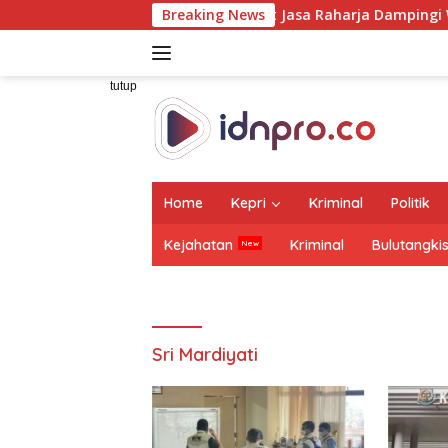
Langsung
Dirut Jasa Raharja Dampingi Wamenhub Tinjau P
Breaking News
ke
konten
tutup
Home
Kepri
Kriminal
Politik
Kejahatan
Kriminal
Bulutangki
Sri Mardiyati