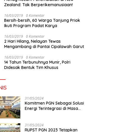
Zealand: Tak Berperikemanusiaan!
16/03/2019
0 Komentar
Bersih-bersih, 60 Warga Tanjung Priok
Ikuti Program Padat Karya
16/03/2019
0 Komentar
2 Hari Hilang, Nelayan Tewas
Mengambang di Pantai Cipalawah Garut
16/03/2019
0 Komentar
14 Tahun Terbunuhnya Munir, Polri
Didesak Bentuk Tim Khusus
NIS
31/05/2024
Komitmen PGN Sebagai Solusi
Energi Terintegrasi di Masa
Transisi Energi
31/05/2024
RUPST PGN 2023 Tetapkan