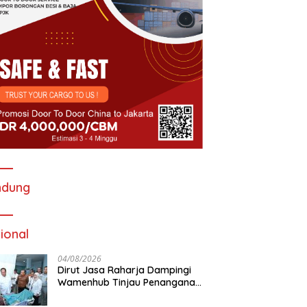
ndung
ional
04/08/2026
Dirut Jasa Raharja Dampingi
Wamenhub Tinjau Penanganan
Korban KM Mutiara Sentosa II