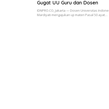
Gugat UU Guru dan Dosen
IDNPRO.CO, Jakarta — Dosen Universitas Indonesi
Mardiyati mengajukan uji materi Pasal 50 ayat…