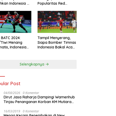
hkan Indonesia All
Popularitas Red
s
Sparks Melesat
l BATC 2024:
Tampil Menyerang,
/Tiwi Menang
Siapa Bomber Timnas
atis, Indonesia
Indonesia Bakal Acak-
ul 2-0
acak Pertahanan
Vietnam di Piala Asia
2023 Malam ini
Selengkapnya
ular Post
04/08/2026
0 Komentar
Dirut Jasa Raharja Dampingi Wamenhub
Tinjau Penanganan Korban KM Mutiara
Sentosa II di RS PHC Surabaya
16/03/2019
0 Komentar
Menag Kecam Penembakan di New