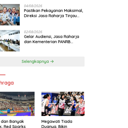
di RS PHC Surabaya
04/08/2026
Pastikan Pekayanan Maksimal,
Direksi Jasa Raharja Tinjau
Korban Kebakaran KM Mutiara
Sentosa II
02/08/2026
Gelar Audiensi, Jasa Raharja
dan Kementerian PANRB
Perkuat Koordinasi Tingkatkan
Kepatuhan PKB dan SWDKLL
Selengkapnya
hraga
 dan Banyak
Megawati Tiada
k, Red Sparks
Duanya, Bikin