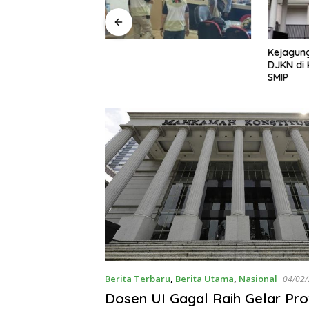
ayap Besi’, Polda
Kejagung
ama Umrah Ajak
DJKN di 
 Perangi Pencuri
SMIP
mum
Berita Terbaru
,
Berita Utama
,
Nasional
04/02
Dosen UI Gagal Raih Gelar Pro