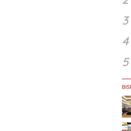
3
4
5
BIS