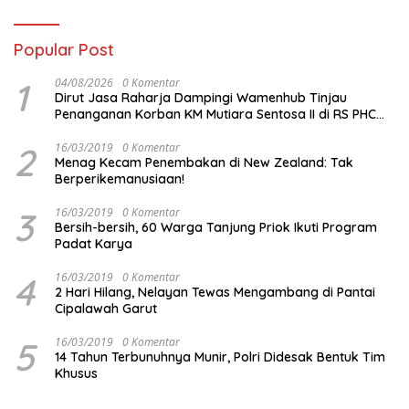
Popular Post
1
04/08/2026
0 Komentar
Dirut Jasa Raharja Dampingi Wamenhub Tinjau
Penanganan Korban KM Mutiara Sentosa II di RS PHC
Surabaya
2
16/03/2019
0 Komentar
Menag Kecam Penembakan di New Zealand: Tak
Berperikemanusiaan!
3
16/03/2019
0 Komentar
Bersih-bersih, 60 Warga Tanjung Priok Ikuti Program
Padat Karya
4
16/03/2019
0 Komentar
2 Hari Hilang, Nelayan Tewas Mengambang di Pantai
Cipalawah Garut
5
16/03/2019
0 Komentar
14 Tahun Terbunuhnya Munir, Polri Didesak Bentuk Tim
Khusus