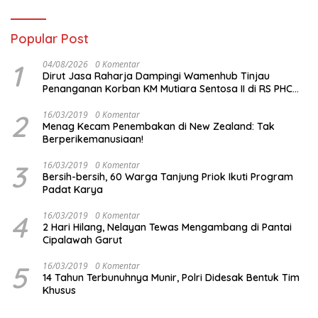
Popular Post
1
04/08/2026
0 Komentar
Dirut Jasa Raharja Dampingi Wamenhub Tinjau
Penanganan Korban KM Mutiara Sentosa II di RS PHC
Surabaya
2
16/03/2019
0 Komentar
Menag Kecam Penembakan di New Zealand: Tak
Berperikemanusiaan!
3
16/03/2019
0 Komentar
Bersih-bersih, 60 Warga Tanjung Priok Ikuti Program
Padat Karya
4
16/03/2019
0 Komentar
2 Hari Hilang, Nelayan Tewas Mengambang di Pantai
Cipalawah Garut
5
16/03/2019
0 Komentar
14 Tahun Terbunuhnya Munir, Polri Didesak Bentuk Tim
Khusus