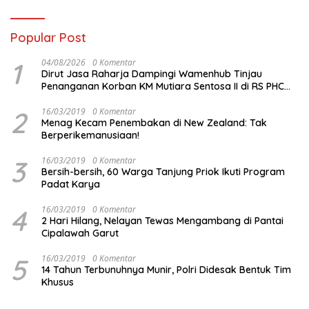
Popular Post
1
04/08/2026
0 Komentar
Dirut Jasa Raharja Dampingi Wamenhub Tinjau
Penanganan Korban KM Mutiara Sentosa II di RS PHC
Surabaya
2
16/03/2019
0 Komentar
Menag Kecam Penembakan di New Zealand: Tak
Berperikemanusiaan!
3
16/03/2019
0 Komentar
Bersih-bersih, 60 Warga Tanjung Priok Ikuti Program
Padat Karya
4
16/03/2019
0 Komentar
2 Hari Hilang, Nelayan Tewas Mengambang di Pantai
Cipalawah Garut
5
16/03/2019
0 Komentar
14 Tahun Terbunuhnya Munir, Polri Didesak Bentuk Tim
Khusus