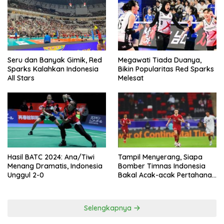
Seru dan Banyak Gimik, Red
Megawati Tiada Duanya,
Sparks Kalahkan Indonesia
Bikin Popularitas Red Sparks
All Stars
Melesat
Hasil BATC 2024: Ana/Tiwi
Tampil Menyerang, Siapa
Menang Dramatis, Indonesia
Bomber Timnas Indonesia
Unggul 2-0
Bakal Acak-acak Pertahanan
Vietnam di Piala Asia 2023
Malam ini
Selengkapnya