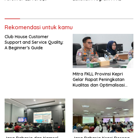
Wujudkan Layanan Pajak
Kendaraan yang Mudah dan
Cepat
Rekomendasi untuk kamu
Club House Customer
Support and Service Quality:
A Beginner’s Guide
Mitra FKLL Provinsi Kepri
Gelar Rapat Peningkatan
Kualitas dan Optimalisasi
Tertib Lalu Lintas untuk
Pencegahan Fatalitas Laka
Lantas