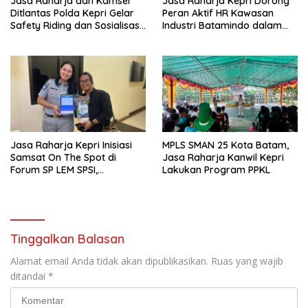
Jasa Raharja dan Kamsel
Jasa Raharja Kepri Dorong
Ditlantas Polda Kepri Gelar
Peran Aktif HR Kawasan
Safety Riding dan Sosialisasi
Industri Batamindo dalam
PPGD Kepada Serikat
Pelaporan Kecelakaan Lalu
Pekerja PT. Mcdermott
Lintas
Indonesia
Jasa Raharja Kepri Inisiasi
MPLS SMAN 25 Kota Batam,
Samsat On The Spot di
Jasa Raharja Kanwil Kepri
Forum SP LEM SPSI,
Lakukan Program PPKL
Wujudkan Layanan Pajak
Kendaraan yang Mudah dan
Cepat
Tinggalkan Balasan
Alamat email Anda tidak akan dipublikasikan.
Ruas yang wajib
ditandai
*