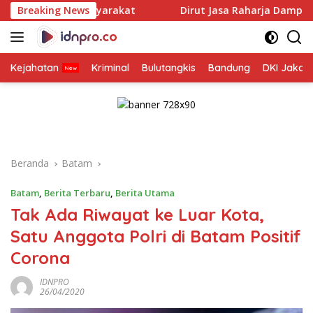
Langsung
syarakat
Breaking News
Dirut Jasa Raharja Dampingi Wamenhub Tinja
ke
konten
Kejahatan
Kriminal
Bulutangkis
Bandung
DKI Jakar
Beranda
Batam
Batam
,
Berita Terbaru
,
Berita Utama
Tak Ada Riwayat ke Luar Kota,
Satu Anggota Polri di Batam Positif
Corona
IDNPRO
26/04/2020