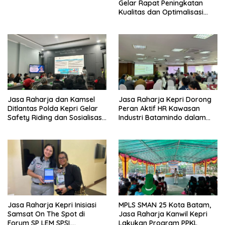
Gelar Rapat Peningkatan
Kualitas dan Optimalisasi
Tertib Lalu Lintas untuk
Pencegahan Fatalitas Laka
Lantas
Jasa Raharja dan Kamsel
Jasa Raharja Kepri Dorong
Ditlantas Polda Kepri Gelar
Peran Aktif HR Kawasan
Safety Riding dan Sosialisasi
Industri Batamindo dalam
PPGD Kepada Serikat
Pelaporan Kecelakaan Lalu
Pekerja PT. Mcdermott
Lintas
Indonesia
Jasa Raharja Kepri Inisiasi
MPLS SMAN 25 Kota Batam,
Samsat On The Spot di
Jasa Raharja Kanwil Kepri
Forum SP LEM SPSI,
Lakukan Program PPKL