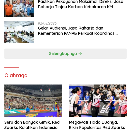
Pastikan Pekayanan Maksimal, Direksi Jasa
Raharja Tinjau Korban Kebakaran KM
Mutiara Sentosa II
02/08/2026
Gelar Audiensi, Jasa Raharja dan
Kementerian PANRB Perkuat Koordinasi
Tingkatkan Kepatuhan PKB dan SWDKLL
Selengkapnya
Olahraga
Seru dan Banyak Gimik, Red
Megawati Tiada Duanya,
Sparks Kalahkan Indonesia
Bikin Popularitas Red Sparks