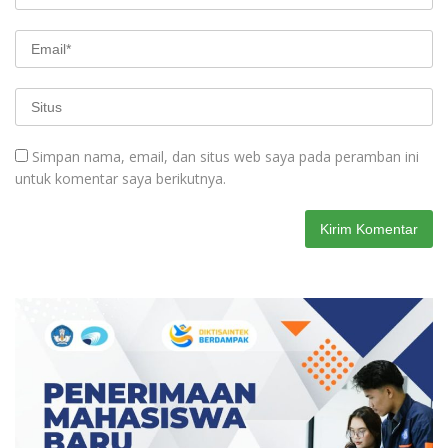
Simpan nama, email, dan situs web saya pada peramban ini
untuk komentar saya berikutnya.