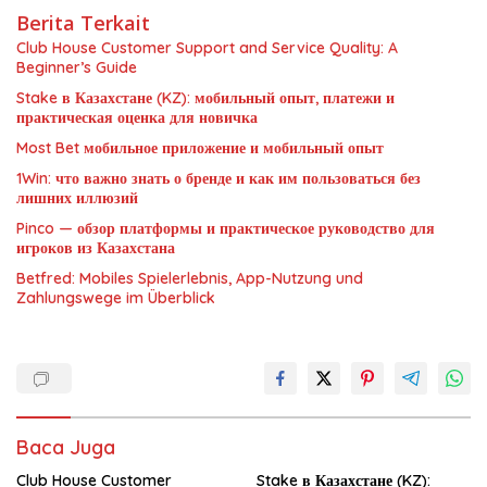
Berita Terkait
Club House Customer Support and Service Quality: A
Beginner’s Guide
Stake в Казахстане (KZ): мобильный опыт, платежи и
практическая оценка для новичка
Most Bet мобильное приложение и мобильный опыт
1Win: что важно знать о бренде и как им пользоваться без
лишних иллюзий
Pinco — обзор платформы и практическое руководство для
игроков из Казахстана
Betfred: Mobiles Spielerlebnis, App-Nutzung und
Zahlungswege im Überblick
Baca Juga
Club House Customer
Stake в Казахстане (KZ):