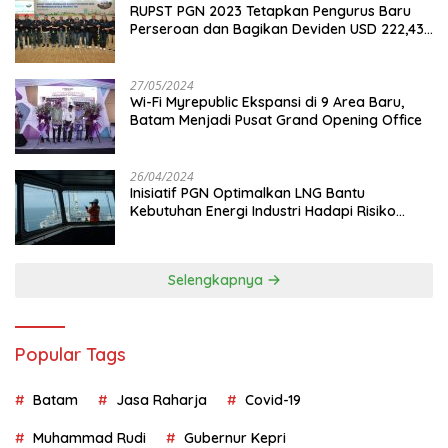
RUPST PGN 2023 Tetapkan Pengurus Baru
Perseroan dan Bagikan Deviden USD 222,43
Juta
27/05/2024
Wi-Fi Myrepublic Ekspansi di 9 Area Baru,
Batam Menjadi Pusat Grand Opening Office
26/04/2024
Inisiatif PGN Optimalkan LNG Bantu
Kebutuhan Energi Industri Hadapi Risiko
Geopolitik
Selengkapnya
Popular Tags
Batam
Jasa Raharja
Covid-19
Muhammad Rudi
Gubernur Kepri