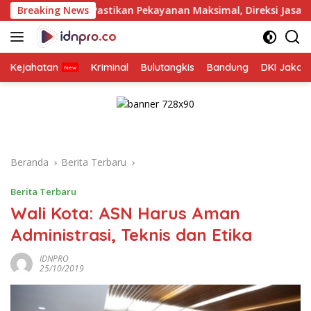
Langsung
Pastikan Pekayanan Maksimal, Direksi Jasa Raharja Tinjau K
Breaking News
ke
konten
Kejahatan
Kriminal
Bulutangkis
Bandung
DKI Jakar
Beranda
Berita Terbaru
Berita Terbaru
Wali Kota: ASN Harus Aman
Administrasi, Teknis dan Etika
IDNPRO
25/10/2019