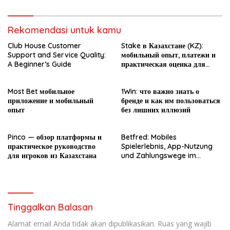
Rekomendasi untuk kamu
Club House Customer
Stake в Казахстане (KZ):
Support and Service Quality:
мобильный опыт, платежи и
A Beginner’s Guide
практическая оценка для
новичка
Most Bet мобильное
1Win: что важно знать о
приложение и мобильный
бренде и как им пользоваться
опыт
без лишних иллюзий
Pinco — обзор платформы и
Betfred: Mobiles
практическое руководство
Spielerlebnis, App-Nutzung
для игроков из Казахстана
und Zahlungswege im
Überblick
Tinggalkan Balasan
Alamat email Anda tidak akan dipublikasikan.
Ruas yang wajib