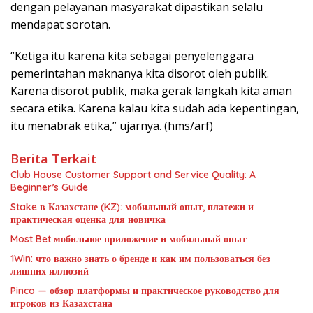
dengan pelayanan masyarakat dipastikan selalu
mendapat sorotan.
“Ketiga itu karena kita sebagai penyelenggara
pemerintahan maknanya kita disorot oleh publik.
Karena disorot publik, maka gerak langkah kita aman
secara etika. Karena kalau kita sudah ada kepentingan,
itu menabrak etika,” ujarnya. (hms/arf)
Berita Terkait
Club House Customer Support and Service Quality: A
Beginner’s Guide
Stake в Казахстане (KZ): мобильный опыт, платежи и
практическая оценка для новичка
Most Bet мобильное приложение и мобильный опыт
1Win: что важно знать о бренде и как им пользоваться без
лишних иллюзий
Pinco — обзор платформы и практическое руководство для
игроков из Казахстана