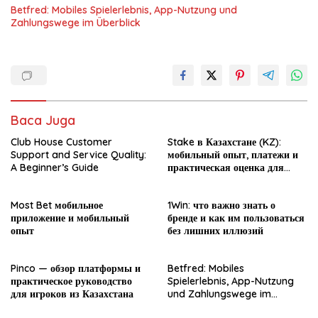
Betfred: Mobiles Spielerlebnis, App-Nutzung und
Zahlungswege im Überblick
Baca Juga
Club House Customer
Stake в Казахстане (KZ):
Support and Service Quality:
мобильный опыт, платежи и
A Beginner’s Guide
практическая оценка для
новичка
Most Bet мобильное
1Win: что важно знать о
приложение и мобильный
бренде и как им пользоваться
опыт
без лишних иллюзий
Pinco — обзор платформы и
Betfred: Mobiles
практическое руководство
Spielerlebnis, App-Nutzung
для игроков из Казахстана
und Zahlungswege im
Überblick