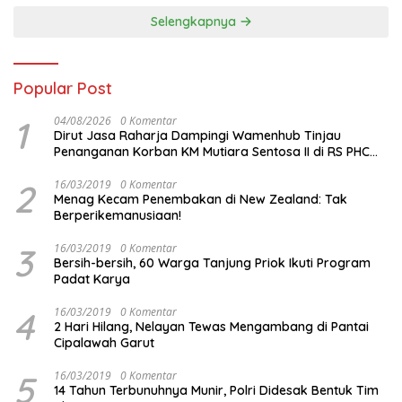
Selengkapnya
Popular Post
1
04/08/2026
0 Komentar
Dirut Jasa Raharja Dampingi Wamenhub Tinjau
Penanganan Korban KM Mutiara Sentosa II di RS PHC
Surabaya
2
16/03/2019
0 Komentar
Menag Kecam Penembakan di New Zealand: Tak
Berperikemanusiaan!
3
16/03/2019
0 Komentar
Bersih-bersih, 60 Warga Tanjung Priok Ikuti Program
Padat Karya
4
16/03/2019
0 Komentar
2 Hari Hilang, Nelayan Tewas Mengambang di Pantai
Cipalawah Garut
5
16/03/2019
0 Komentar
14 Tahun Terbunuhnya Munir, Polri Didesak Bentuk Tim