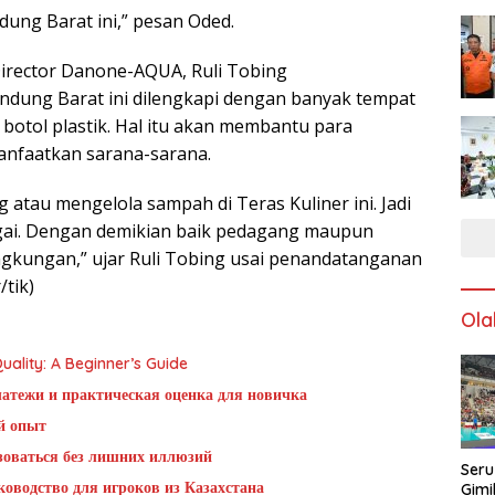
dung Barat ini,” pesan Oded.
Director Danone-AQUA, Ruli Tobing
dung Barat ini dilengkapi dengan banyak tempat
otol plastik. Hal itu akan membantu para
nfaatkan sarana-sarana.
atau mengelola sampah di Teras Kuliner ini. Jadi
ai. Dengan demikian baik pedagang maupun
ngkungan,” ujar Ruli Tobing usai penandatanganan
tik)
Ola
ality: A Beginner’s Guide
латежи и практическая оценка для новичка
й опыт
ьзоваться без лишних иллюзий
Seru
оводство для игроков из Казахстана
Gimi