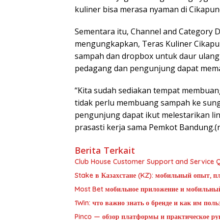
kuliner bisa merasa nyaman di Cikapun
Sementara itu, Channel and Category 
mengungkapkan, Teras Kuliner Cikapun
sampah dan dropbox untuk daur ulang b
pedagang dan pengunjung dapat mema
“Kita sudah sediakan tempat membuang 
tidak perlu membuang sampah ke sung
pengunjung dapat ikut melestarikan li
prasasti kerja sama Pemkot Bandung.(r/
Berita Terkait
Club House Customer Support and Service Qu
Stake в Казахстане (KZ): мобильный опыт, п
Most Bet мобильное приложение и мобильны
1Win: что важно знать о бренде и как им пол
Pinco — обзор платформы и практическое рук