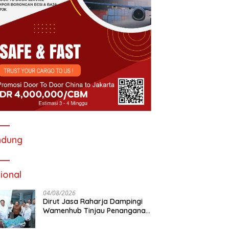
ndung
ional
04/08/2026
Dirut Jasa Raharja Dampingi
Wamenhub Tinjau Penanganan
Korban KM Mutiara Sentosa II