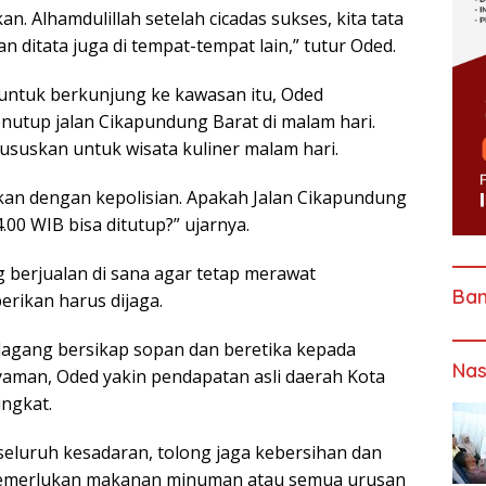
n. Alhamdulillah setelah cicadas sukses, kita tata
 ditata juga di tempat-tempat lain,” tutur Oded.
 untuk berkunjung ke kawasan itu, Oded
tup jalan Cikapundung Barat di malam hari.
suskan untuk wisata kuliner malam hari.
kan dengan kepolisian. Apakah Jalan Cikapundung
00 WIB bisa ditutup?” ujarnya.
 berjualan di sana agar tetap merawat
Ba
erikan harus dijaga.
pedagang bersikap sopan dan beretika kepada
Nas
yaman, Oded yakin pendapatan asli daerah Kota
ingkat.
 seluruh kesadaran, tolong jaga kebersihan dan
g memerlukan makanan minuman atau semua urusan