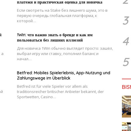
платежи и практическая оценка для новичка
Если смотреть на Stake без лишнего шума, это в
3
первую очередь глобальная платформа, к
которой…
й
1Win: что важно знать о бренде и как им
4
пользоваться без лишних иллюзий
Для новичка 1Win обычно выглядит просто: зашёл,
 а
выбрал игру или ставку, пополнил баланс и
5
начал…
Betfred: Mobiles Spielerlebnis, App-Nutzung und
Zahlungswege im Überblick
BIS
Betfred ist für viele Spieler vor allem als
ой
traditionsreicher britischer Anbieter bekannt, der
Sportwetten, Casino…