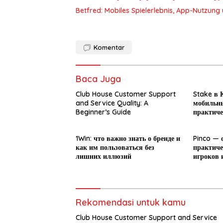
Betfred: Mobiles Spielerlebnis, App-Nutzun
Komentar
Baca Juga
Club House Customer Support
Stake в К
and Service Quality: A
мобильны
Beginner’s Guide
практиче
новичка
1Win: что важно знать о бренде и
Pinco — 
как им пользоваться без
практиче
лишних иллюзий
игроков 
Rekomendasi untuk kamu
Club House Customer Support and Service