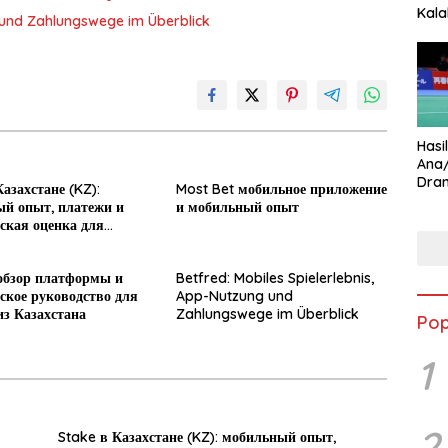
Kala
g und Zahlungswege im Überblick
Star
Hasi
Ana
Dram
азахстане (KZ):
Most Bet мобильное приложение
Ungg
й опыт, платежи и
и мобильный опыт
ская оценка для
обзор платформы и
Betfred: Mobiles Spielerlebnis,
ское руководство для
App-Nutzung und
из Казахстана
Zahlungswege im Überblick
Pop
1
2
Stake в Казахстане (KZ): мобильный опыт,