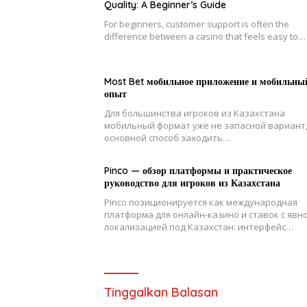
Quality: A Beginner’s Guide
For beginners, customer support is often the
difference between a casino that feels easy to…
Most Bet мобильное приложение и мобильны
опыт
Для большинства игроков из Казахстана
мобильный формат уже не запасной вариант,
основной способ заходить…
Pinco — обзор платформы и практическое
руководство для игроков из Казахстана
Pinco позиционируется как международная
платформа для онлайн-казино и ставок с явн
локализацией под Казахстан: интерфейс…
Tinggalkan Balasan