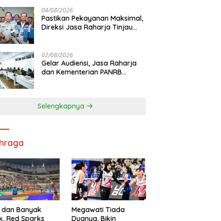
di RS PHC Surabaya
04/08/2026
Pastikan Pekayanan Maksimal,
Direksi Jasa Raharja Tinjau
Korban Kebakaran KM Mutiara
Sentosa II
02/08/2026
Gelar Audiensi, Jasa Raharja
dan Kementerian PANRB
Perkuat Koordinasi Tingkatkan
Kepatuhan PKB dan SWDKLL
Selengkapnya
hraga
 dan Banyak
Megawati Tiada
k, Red Sparks
Duanya, Bikin