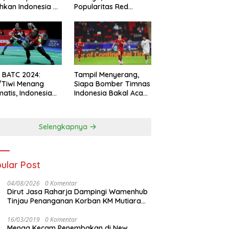
hkan Indonesia All
Popularitas Red
s
Sparks Melesat
l BATC 2024:
Tampil Menyerang,
/Tiwi Menang
Siapa Bomber Timnas
atis, Indonesia
Indonesia Bakal Acak-
ul 2-0
acak Pertahanan
Vietnam di Piala Asia
2023 Malam ini
Selengkapnya
ular Post
04/08/2026
0 Komentar
Dirut Jasa Raharja Dampingi Wamenhub
Tinjau Penanganan Korban KM Mutiara
Sentosa II di RS PHC Surabaya
16/03/2019
0 Komentar
Menag Kecam Penembakan di New