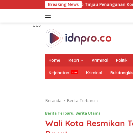
Langsung
ampingi Wamenhub Tinjau Penanganan Korban KM Mutiara Sentos
Breaking News
ke
konten
tutup
Home
Kepri
Kriminal
Politik
Kejahatan
Kriminal
Bulutangki
Beranda
Berita Terbaru
Berita Terbaru
,
Berita Utama
Wali Kota Resmikan T