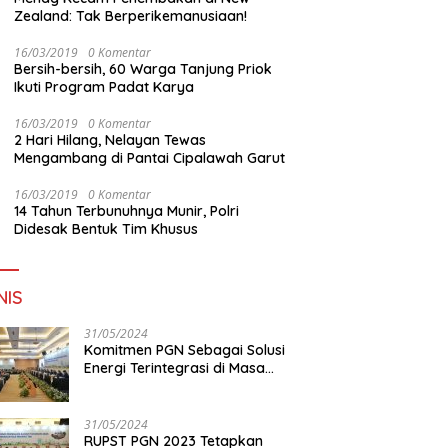
Zealand: Tak Berperikemanusiaan!
16/03/2019
0 Komentar
Bersih-bersih, 60 Warga Tanjung Priok
Ikuti Program Padat Karya
16/03/2019
0 Komentar
2 Hari Hilang, Nelayan Tewas
Mengambang di Pantai Cipalawah Garut
16/03/2019
0 Komentar
14 Tahun Terbunuhnya Munir, Polri
Didesak Bentuk Tim Khusus
NIS
31/05/2024
Komitmen PGN Sebagai Solusi
Energi Terintegrasi di Masa
Transisi Energi
31/05/2024
RUPST PGN 2023 Tetapkan