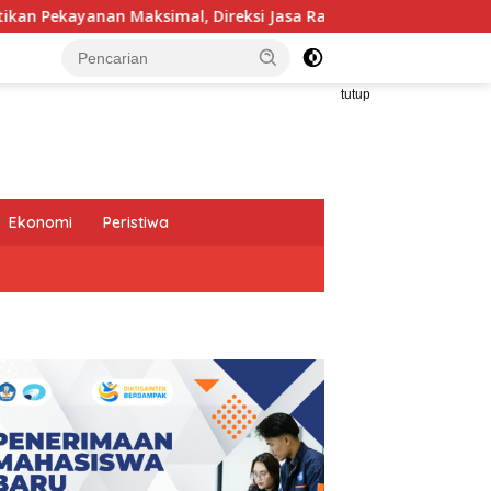
ireksi Jasa Raharja Tinjau Korban Kebakaran KM Mutiara Sento
tutup
Ekonomi
Peristiwa