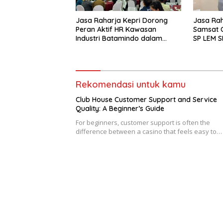
Jasa Raharja Kepri Dorong
Jasa Raha
Peran Aktif HR Kawasan
Samsat O
Industri Batamindo dalam
SP LEM S
Pelaporan Kecelakaan Lalu
Layanan
Lintas
yang Mu
Rekomendasi untuk kamu
Club House Customer Support and Service
Quality: A Beginner’s Guide
For beginners, customer support is often the
difference between a casino that feels easy to…