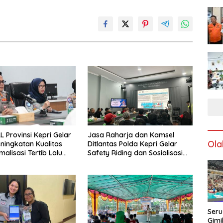
L Provinsi Kepri Gelar
Jasa Raharja dan Kamsel
Ola
ningkatan Kualitas
Ditlantas Polda Kepri Gelar
alisasi Tertib Lalu
Safety Riding dan Sosialisasi
ntuk Pencegahan
PPGD Kepada Serikat Pekerja
s Laka Lantas
PT. Mcdermott Indonesia
Seru
Gimi