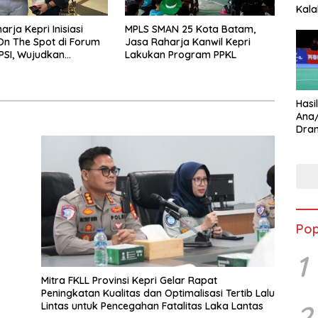
Kala
Star
rja Kepri Inisiasi
MPLS SMAN 25 Kota Batam,
n The Spot di Forum
Jasa Raharja Kanwil Kepri
PSI, Wujudkan
Lakukan Program PPKL
 Pajak Kendaraan
dah dan Cepat
Hasi
Ana
Dram
Ungg
Pop
1
Mitra FKLL Provinsi Kepri Gelar Rapat
Peningkatan Kualitas dan Optimalisasi Tertib Lalu
2
Lintas untuk Pencegahan Fatalitas Laka Lantas