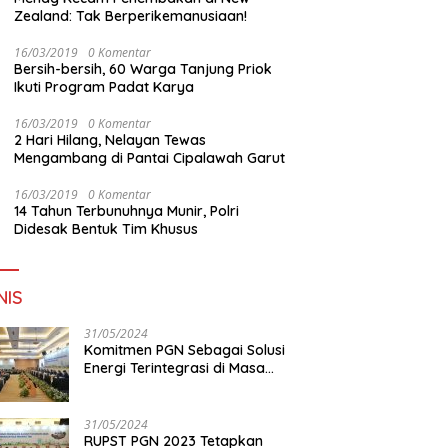
Zealand: Tak Berperikemanusiaan!
16/03/2019
0 Komentar
Bersih-bersih, 60 Warga Tanjung Priok
Ikuti Program Padat Karya
16/03/2019
0 Komentar
2 Hari Hilang, Nelayan Tewas
Mengambang di Pantai Cipalawah Garut
16/03/2019
0 Komentar
14 Tahun Terbunuhnya Munir, Polri
Didesak Bentuk Tim Khusus
NIS
31/05/2024
Komitmen PGN Sebagai Solusi
Energi Terintegrasi di Masa
Transisi Energi
31/05/2024
RUPST PGN 2023 Tetapkan