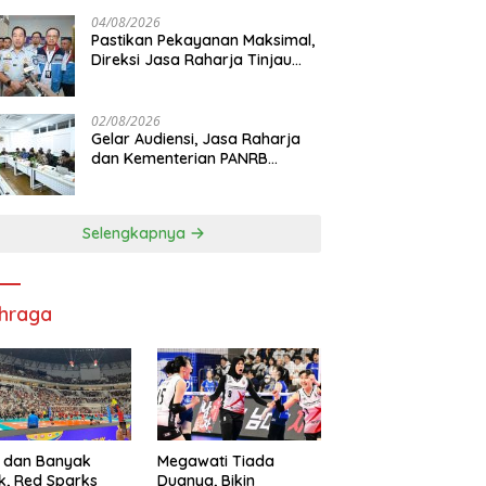
di RS PHC Surabaya
04/08/2026
Pastikan Pekayanan Maksimal,
Direksi Jasa Raharja Tinjau
Korban Kebakaran KM Mutiara
Sentosa II
02/08/2026
Gelar Audiensi, Jasa Raharja
dan Kementerian PANRB
Perkuat Koordinasi Tingkatkan
Kepatuhan PKB dan SWDKLL
Selengkapnya
hraga
 dan Banyak
Megawati Tiada
k, Red Sparks
Duanya, Bikin