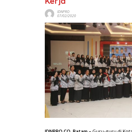
Kerja
IDNPRO
07/02/2020
IDNPRO.CO, Batam –
Guru-guru di Kot