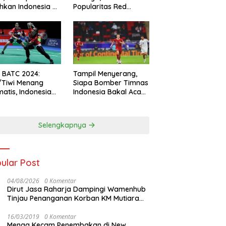
hkan Indonesia All
Popularitas Red
s
Sparks Melesat
l BATC 2024:
Tampil Menyerang,
/Tiwi Menang
Siapa Bomber Timnas
atis, Indonesia
Indonesia Bakal Acak-
ul 2-0
acak Pertahanan
Vietnam di Piala Asia
2023 Malam ini
Selengkapnya
ular Post
04/08/2026
0 Komentar
Dirut Jasa Raharja Dampingi Wamenhub
Tinjau Penanganan Korban KM Mutiara
Sentosa II di RS PHC Surabaya
16/03/2019
0 Komentar
Menag Kecam Penembakan di New