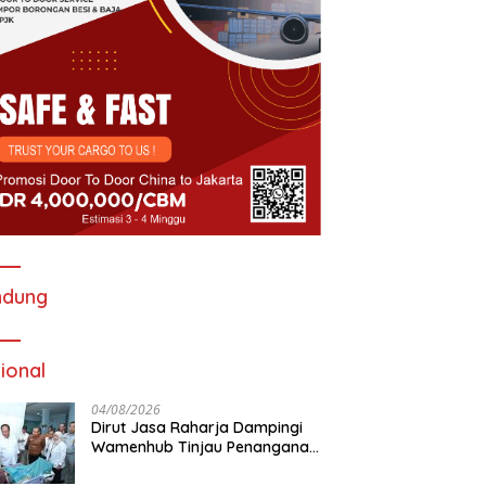
ndung
ional
04/08/2026
Dirut Jasa Raharja Dampingi
Wamenhub Tinjau Penanganan
Korban KM Mutiara Sentosa II