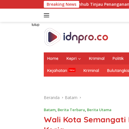
Langsung
pingi Wamenhub Tinjau Penanganan Korban KM Mutiara Sentosa 
Breaking News
ke
konten
tutup
Home
Kepri
Kriminal
Politik
Kejahatan
Kriminal
Bulutangki
Beranda
Batam
Batam
,
Berita Terbaru
,
Berita Utama
Wali Kota Semangati 