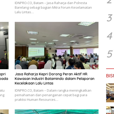
IDNPRO.CO, Batam – Jasa Raharja dan Polresta
Barelang sebagi bagian Mitra Forum Keselamatan
Lalu Lintas…
3
4
5
epri
Jasa Raharja Kepri Dorong Peran Aktif HR
BIS
epada
Kawasan Industri Batamindo dalam Pelaporan
Kecelakaan Lalu Lintas
atu
IDNPRO.CO, Batam – Dalam rangka meningkatkan
ang
pemahaman dan penanganan cepat bagi para
praktisi Human Resources…