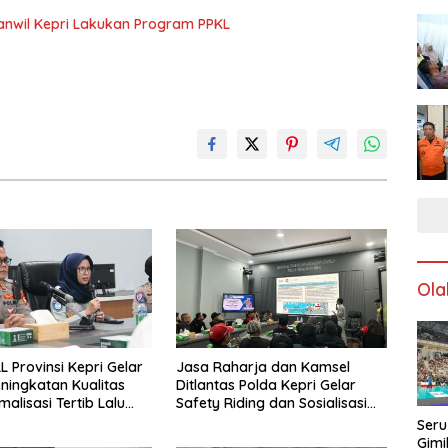
anwil Kepri Lakukan Program PPKL
Ola
L Provinsi Kepri Gelar
Jasa Raharja dan Kamsel
ningkatan Kualitas
Ditlantas Polda Kepri Gelar
alisasi Tertib Lalu
Safety Riding dan Sosialisasi
ntuk Pencegahan
PPGD Kepada Serikat Pekerja
Seru
s Laka Lantas
PT. Mcdermott Indonesia
Gimi