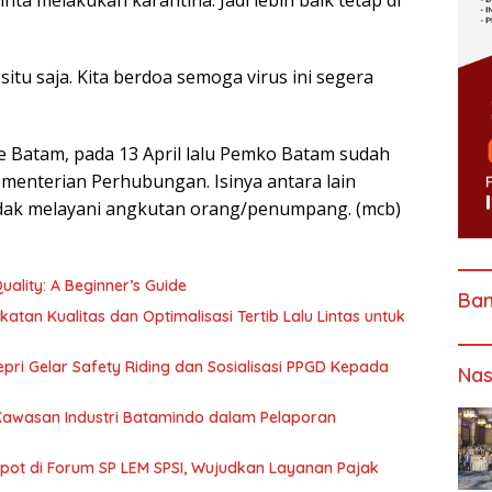
nta melakukan karantina. Jadi lebih baik tetap di
situ saja. Kita berdoa semoga virus ini segera
 Batam, pada 13 April lalu Pemko Batam sudah
menterian Perhubungan. Isinya antara lain
dak melayani angkutan orang/penumpang. (mcb)
ality: A Beginner’s Guide
Ba
katan Kualitas dan Optimalisasi Tertib Lalu Lintas untuk
pri Gelar Safety Riding dan Sosialisasi PPGD Kepada
Nas
 Kawasan Industri Batamindo dalam Pelaporan
Spot di Forum SP LEM SPSI, Wujudkan Layanan Pajak