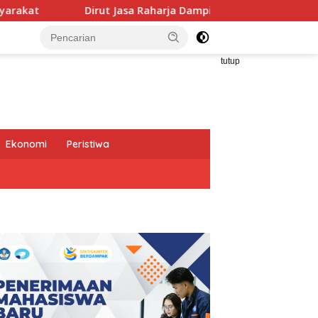
Raharja Dampingi Wamenhub Tinjau Penanganan Korban KM Muti
tutup
Ekonomi
Peristiwa