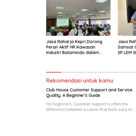
Jasa Raharja Kepri Dorong
Jasa Raha
Peran Aktif HR Kawasan
Samsat O
Industri Batamindo dalam
SP LEM S
Pelaporan Kecelakaan Lalu
Layanan
Lintas
yang Mu
Rekomendasi untuk kamu
Club House Customer Support and Service
Quality: A Beginner’s Guide
For beginners, customer support is often the
difference between a casino that feels easy to…