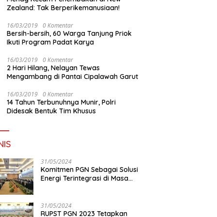
Zealand: Tak Berperikemanusiaan!
16/03/2019
0 Komentar
Bersih-bersih, 60 Warga Tanjung Priok
Ikuti Program Padat Karya
16/03/2019
0 Komentar
2 Hari Hilang, Nelayan Tewas
Mengambang di Pantai Cipalawah Garut
16/03/2019
0 Komentar
14 Tahun Terbunuhnya Munir, Polri
Didesak Bentuk Tim Khusus
NIS
31/05/2024
Komitmen PGN Sebagai Solusi
Energi Terintegrasi di Masa
Transisi Energi
31/05/2024
RUPST PGN 2023 Tetapkan