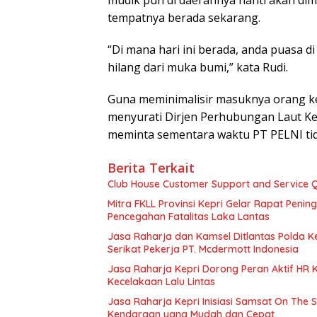
mudik pun di daerahnya nanti akan dimi
tempatnya berada sekarang.
“Di mana hari ini berada, anda puasa di 
hilang dari muka bumi,” kata Rudi.
Guna meminimalisir masuknya orang ke
menyurati Dirjen Perhubungan Laut Ke
meminta sementara waktu PT PELNI ti
Berita Terkait
Club House Customer Support and Service Qu
Mitra FKLL Provinsi Kepri Gelar Rapat Pening
Pencegahan Fatalitas Laka Lantas
Jasa Raharja dan Kamsel Ditlantas Polda Ke
Serikat Pekerja PT. Mcdermott Indonesia
Jasa Raharja Kepri Dorong Peran Aktif HR
Kecelakaan Lalu Lintas
Jasa Raharja Kepri Inisiasi Samsat On The 
Kendaraan yang Mudah dan Cepat