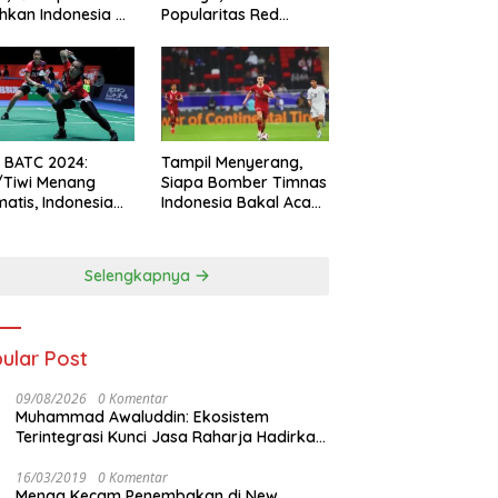
hkan Indonesia All
Popularitas Red
s
Sparks Melesat
l BATC 2024:
Tampil Menyerang,
/Tiwi Menang
Siapa Bomber Timnas
atis, Indonesia
Indonesia Bakal Acak-
ul 2-0
acak Pertahanan
Vietnam di Piala Asia
2023 Malam ini
Selengkapnya
ular Post
09/08/2026
0 Komentar
Muhammad Awaluddin: Ekosistem
Terintegrasi Kunci Jasa Raharja Hadirkan
Pelayanan Maksimal Kepada masyarakat
16/03/2019
0 Komentar
Menag Kecam Penembakan di New