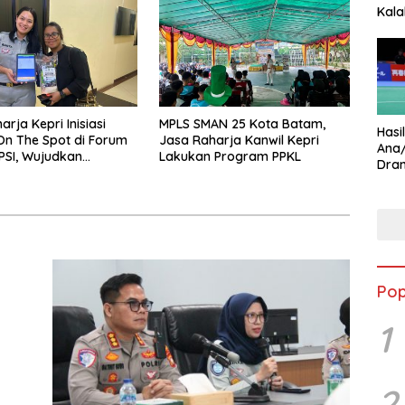
Kala
Star
rja Kepri Inisiasi
MPLS SMAN 25 Kota Batam,
Hasi
n The Spot di Forum
Jasa Raharja Kanwil Kepri
Ana
PSI, Wujudkan
Lakukan Program PPKL
Dram
 Pajak Kendaraan
Ungg
dah dan Cepat
Pop
1
2