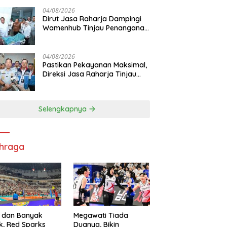
Pelayanan Maksimal Kepada
masyarakat
04/08/2026
Dirut Jasa Raharja Dampingi
Wamenhub Tinjau Penanganan
Korban KM Mutiara Sentosa II
di RS PHC Surabaya
04/08/2026
Pastikan Pekayanan Maksimal,
Direksi Jasa Raharja Tinjau
Korban Kebakaran KM Mutiara
Sentosa II
Selengkapnya
hraga
 dan Banyak
Megawati Tiada
k, Red Sparks
Duanya, Bikin