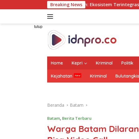
Langsung
aluddin: Ekosistem Terintegrasi Kunci Jasa Raharja Hadirk
Breaking News
ke
konten
tutup
Home
Kepri
Kriminal
Politik
Kejahatan
Kriminal
Bulutangki
Beranda
Batam
Batam
,
Berita Terbaru
Warga Batam Dilaran