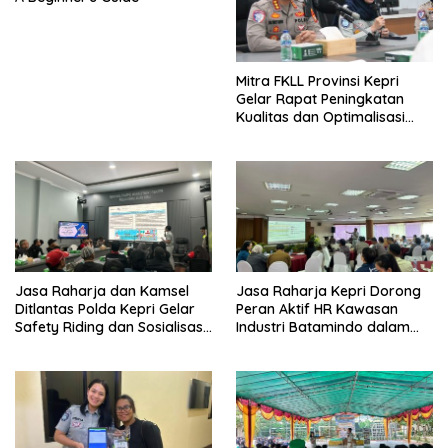
Mitra FKLL Provinsi Kepri
Gelar Rapat Peningkatan
Kualitas dan Optimalisasi
Tertib Lalu Lintas untuk
Pencegahan Fatalitas Laka
Lantas
Jasa Raharja dan Kamsel
Jasa Raharja Kepri Dorong
Ditlantas Polda Kepri Gelar
Peran Aktif HR Kawasan
Safety Riding dan Sosialisasi
Industri Batamindo dalam
PPGD Kepada Serikat
Pelaporan Kecelakaan Lalu
Pekerja PT. Mcdermott
Lintas
Indonesia