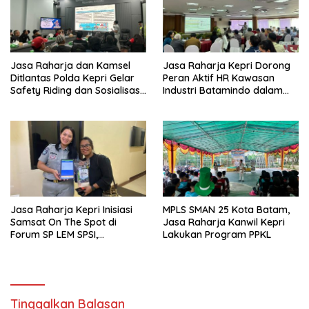
Jasa Raharja dan Kamsel
Jasa Raharja Kepri Dorong
Ditlantas Polda Kepri Gelar
Peran Aktif HR Kawasan
Safety Riding dan Sosialisasi
Industri Batamindo dalam
PPGD Kepada Serikat
Pelaporan Kecelakaan Lalu
Pekerja PT. Mcdermott
Lintas
Indonesia
Jasa Raharja Kepri Inisiasi
MPLS SMAN 25 Kota Batam,
Samsat On The Spot di
Jasa Raharja Kanwil Kepri
Forum SP LEM SPSI,
Lakukan Program PPKL
Wujudkan Layanan Pajak
Kendaraan yang Mudah dan
Cepat
Tinggalkan Balasan