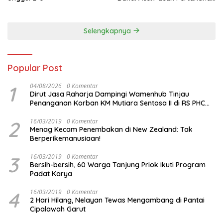
Vietnam di Piala Asia 2023
Malam ini
Selengkapnya
Popular Post
1
04/08/2026
0 Komentar
Dirut Jasa Raharja Dampingi Wamenhub Tinjau
Penanganan Korban KM Mutiara Sentosa II di RS PHC
Surabaya
2
16/03/2019
0 Komentar
Menag Kecam Penembakan di New Zealand: Tak
Berperikemanusiaan!
3
16/03/2019
0 Komentar
Bersih-bersih, 60 Warga Tanjung Priok Ikuti Program
Padat Karya
4
16/03/2019
0 Komentar
2 Hari Hilang, Nelayan Tewas Mengambang di Pantai
Cipalawah Garut