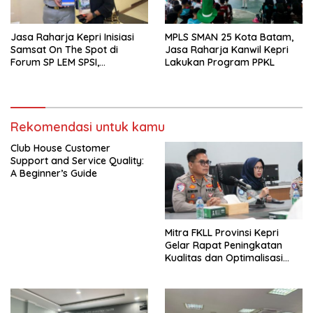
Jasa Raharja Kepri Inisiasi
MPLS SMAN 25 Kota Batam,
Samsat On The Spot di
Jasa Raharja Kanwil Kepri
Forum SP LEM SPSI,
Lakukan Program PPKL
Wujudkan Layanan Pajak
Kendaraan yang Mudah dan
Cepat
Rekomendasi untuk kamu
Club House Customer
Support and Service Quality:
A Beginner’s Guide
Mitra FKLL Provinsi Kepri
Gelar Rapat Peningkatan
Kualitas dan Optimalisasi
Tertib Lalu Lintas untuk
Pencegahan Fatalitas Laka
Lantas