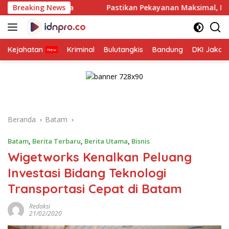
Langsung
Breaking News
Pastikan Pekayanan Maksimal, Direksi Jasa Raharja Tin
ke
konten
Kejahatan
Kriminal
Bulutangkis
Bandung
DKI Jakar
Beranda
Batam
Batam
,
Berita Terbaru
,
Berita Utama
,
Bisnis
Wigetworks Kenalkan Peluang
Investasi Bidang Teknologi
Transportasi Cepat di Batam
Redaksi
21/02/2020