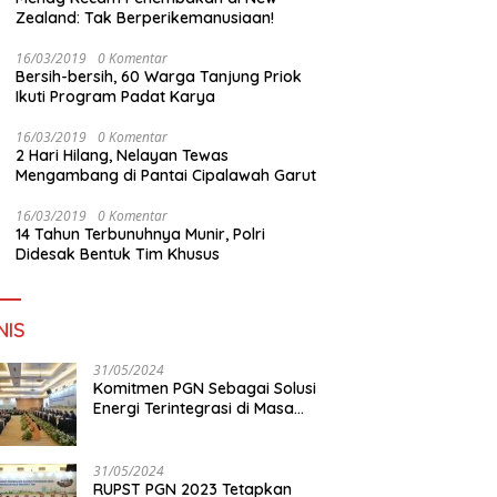
Zealand: Tak Berperikemanusiaan!
16/03/2019
0 Komentar
Bersih-bersih, 60 Warga Tanjung Priok
Ikuti Program Padat Karya
16/03/2019
0 Komentar
2 Hari Hilang, Nelayan Tewas
Mengambang di Pantai Cipalawah Garut
16/03/2019
0 Komentar
14 Tahun Terbunuhnya Munir, Polri
Didesak Bentuk Tim Khusus
NIS
31/05/2024
Komitmen PGN Sebagai Solusi
Energi Terintegrasi di Masa
Transisi Energi
31/05/2024
RUPST PGN 2023 Tetapkan