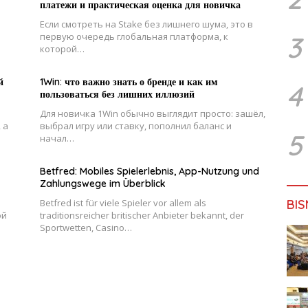
платежи и практическая оценка для новичка
Если смотреть на Stake без лишнего шума, это в
3
первую очередь глобальная платформа, к
которой…
й
1Win: что важно знать о бренде и как им
4
пользоваться без лишних иллюзий
Для новичка 1Win обычно выглядит просто: зашёл,
 а
выбрал игру или ставку, пополнил баланс и
5
начал…
Betfred: Mobiles Spielerlebnis, App-Nutzung und
Zahlungswege im Überblick
BIS
Betfred ist für viele Spieler vor allem als
ой
traditionsreicher britischer Anbieter bekannt, der
Sportwetten, Casino…