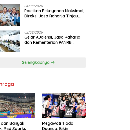
di RS PHC Surabaya
04/08/2026
Pastikan Pekayanan Maksimal,
Direksi Jasa Raharja Tinjau
Korban Kebakaran KM Mutiara
Sentosa II
02/08/2026
Gelar Audiensi, Jasa Raharja
dan Kementerian PANRB
Perkuat Koordinasi Tingkatkan
Kepatuhan PKB dan SWDKLL
Selengkapnya
hraga
 dan Banyak
Megawati Tiada
k, Red Sparks
Duanya, Bikin