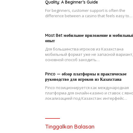
Quality: A Beginner’s Guide
For beginners, customer support is often the
difference between a casino that feels easy to…
Most Bet мобильное приложение и мобильны
опыт
Для большинства игроков из Казахстана
мобильный формат уже не запасной вариант,
основной способ заходить…
Pinco — обзор платформы и практическое
руководство для игроков из Казахстана
Pinco позиционируется как международная
платформа для онлайн-казино и ставок с явн
локализацией под Казахстан: интерфейс…
Tinggalkan Balasan