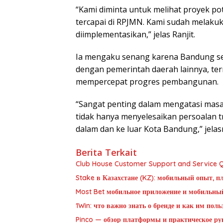
“Kami diminta untuk melihat proyek p
tercapai di RPJMN. Kami sudah melakuka
diimplementasikan,” jelas Ranjit.
Ia mengaku senang karena Bandung seca
dengan pemerintah daerah lainnya, term
mempercepat progres pembangunan.
“Sangat penting dalam mengatasi masa
tidak hanya menyelesaikan persoalan tra
dalam dan ke luar Kota Bandung,” jelas
Berita Terkait
Club House Customer Support and Service Qu
Stake в Казахстане (KZ): мобильный опыт, п
Most Bet мобильное приложение и мобильны
1Win: что важно знать о бренде и как им пол
Pinco — обзор платформы и практическое рук