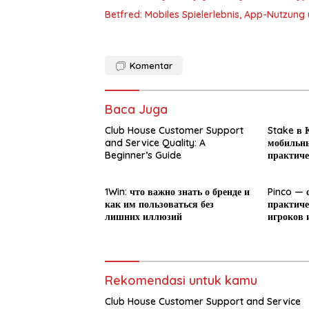
Betfred: Mobiles Spielerlebnis, App-Nutzun
Komentar
Baca Juga
Club House Customer Support
Stake в К
and Service Quality: A
мобильны
Beginner’s Guide
практиче
новичка
1Win: что важно знать о бренде и
Pinco — 
как им пользоваться без
практиче
лишних иллюзий
игроков 
Rekomendasi untuk kamu
Club House Customer Support and Service