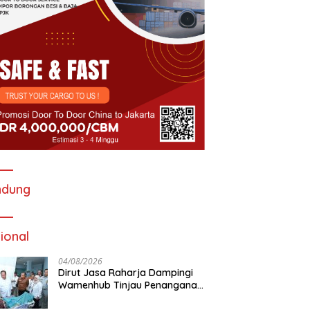
ndung
ional
04/08/2026
Dirut Jasa Raharja Dampingi
Wamenhub Tinjau Penanganan
Korban KM Mutiara Sentosa II