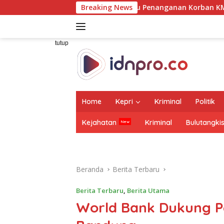
Langsung
menhub Tinjau Penanganan Korban KM Mutiara Sentosa II di R
Breaking News
ke
konten
tutup
Home
Kepri
Kriminal
Politik
Kejahatan
Kriminal
Bulutangki
Beranda
Berita Terbaru
Berita Terbaru
,
Berita Utama
World Bank Dukung 