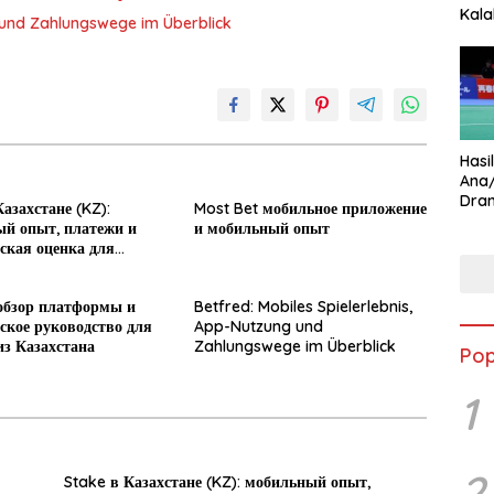
Kala
g und Zahlungswege im Überblick
Star
Hasi
Ana
Dram
азахстане (KZ):
Most Bet мобильное приложение
Ungg
й опыт, платежи и
и мобильный опыт
ская оценка для
обзор платформы и
Betfred: Mobiles Spielerlebnis,
ское руководство для
App-Nutzung und
из Казахстана
Zahlungswege im Überblick
Pop
1
2
Stake в Казахстане (KZ): мобильный опыт,