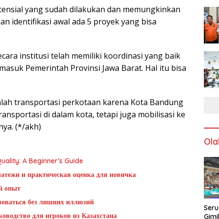
otensial yang sudah dilakukan dan memungkinkan
n identifikasi awal ada 5 proyek yang bisa
ra institusi telah memiliki koordinasi yang baik
asuk Pemerintah Provinsi Jawa Barat. Hal itu bisa
lah transportasi perkotaan karena Kota Bandung
nsportasi di dalam kota, tetapi juga mobilisasi ke
nya. (*/akh)
Ola
ality: A Beginner’s Guide
латежи и практическая оценка для новичка
й опыт
ьзоваться без лишних иллюзий
Seru
оводство для игроков из Казахстана
Gimi