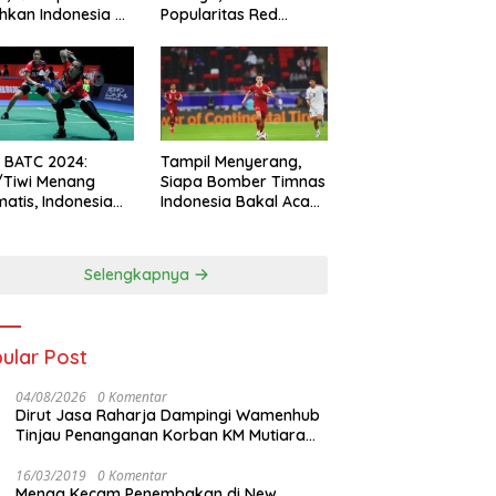
hkan Indonesia All
Popularitas Red
s
Sparks Melesat
l BATC 2024:
Tampil Menyerang,
/Tiwi Menang
Siapa Bomber Timnas
atis, Indonesia
Indonesia Bakal Acak-
ul 2-0
acak Pertahanan
Vietnam di Piala Asia
2023 Malam ini
Selengkapnya
ular Post
04/08/2026
0 Komentar
Dirut Jasa Raharja Dampingi Wamenhub
Tinjau Penanganan Korban KM Mutiara
Sentosa II di RS PHC Surabaya
16/03/2019
0 Komentar
Menag Kecam Penembakan di New