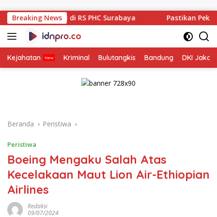
Langsung
ke
di RS PHC Surabaya
Breaking News
Pastikan Pekayanan Maksimal, Dire
konten
Kejahatan
Kriminal
Bulutangkis
Bandung
DKI Jakar
Beranda
Peristiwa
Peristiwa
Boeing Mengaku Salah Atas
Kecelakaan Maut Lion Air-Ethiopian
Airlines
Redaksi
09/07/2024