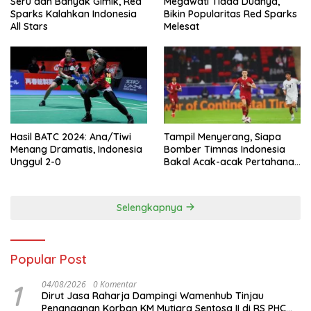
Seru dan Banyak Gimik, Red
Megawati Tiada Duanya,
Sparks Kalahkan Indonesia
Bikin Popularitas Red Sparks
All Stars
Melesat
Hasil BATC 2024: Ana/Tiwi
Tampil Menyerang, Siapa
Menang Dramatis, Indonesia
Bomber Timnas Indonesia
Unggul 2-0
Bakal Acak-acak Pertahanan
Vietnam di Piala Asia 2023
Malam ini
Selengkapnya
Popular Post
1
04/08/2026
0 Komentar
Dirut Jasa Raharja Dampingi Wamenhub Tinjau
Penanganan Korban KM Mutiara Sentosa II di RS PHC