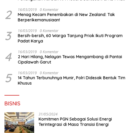
Surabaya
2
16/03/2019
0 Komentar
Menag Kecam Penembakan di New Zealand: Tak
Berperikemanusiaan!
3
16/03/2019
0 Komentar
Bersih-bersih, 60 Warga Tanjung Priok Ikuti Program
Padat Karya
4
16/03/2019
0 Komentar
2 Hari Hilang, Nelayan Tewas Mengambang di Pantai
Cipalawah Garut
5
16/03/2019
0 Komentar
14 Tahun Terbunuhnya Munir, Polri Didesak Bentuk Tim
Khusus
BISNIS
31/05/2024
Komitmen PGN Sebagai Solusi Energi
Terintegrasi di Masa Transisi Energi