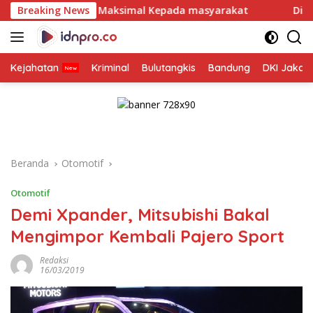
Langsung
nan Maksimal Kepada masyarakat
Breaking News
Dirut Jasa Raharja D
ke
konten
Kejahatan
Kriminal
Bulutangkis
Bandung
DKI Jakar
Beranda
Otomotif
Otomotif
Demi Xpander, Mitsubishi Bakal
Mengimpor Kembali Pajero Sport
Redaksi
16/03/2019