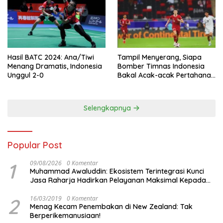
Hasil BATC 2024: Ana/Tiwi
Tampil Menyerang, Siapa
Menang Dramatis, Indonesia
Bomber Timnas Indonesia
Unggul 2-0
Bakal Acak-acak Pertahanan
Vietnam di Piala Asia 2023
Malam ini
Selengkapnya
Popular Post
1
09/08/2026
0 Komentar
Muhammad Awaluddin: Ekosistem Terintegrasi Kunci
Jasa Raharja Hadirkan Pelayanan Maksimal Kepada
masyarakat
2
16/03/2019
0 Komentar
Menag Kecam Penembakan di New Zealand: Tak
Berperikemanusiaan!