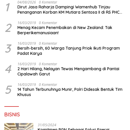
1
04/08/2026
0 Komentar
Dirut Jasa Raharja Dampingi Wamenhub Tinjau
Penanganan Korban KM Mutiara Sentosa II di RS PHC
Surabaya
2
16/03/2019
0 Komentar
Menag Kecam Penembakan di New Zealand: Tak
Berperikemanusiaan!
3
16/03/2019
0 Komentar
Bersih-bersih, 60 Warga Tanjung Priok Ikuti Program
Padat Karya
4
16/03/2019
0 Komentar
2 Hari Hilang, Nelayan Tewas Mengambang di Pantai
Cipalawah Garut
5
16/03/2019
0 Komentar
14 Tahun Terbunuhnya Munir, Polri Didesak Bentuk Tim
Khusus
BISNIS
31/05/2024
Komitmen PGN Sebagai Solusi Energi