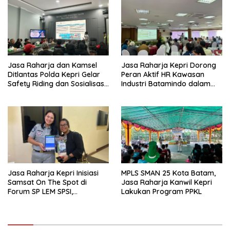
Lantas
Jasa Raharja dan Kamsel
Jasa Raharja Kepri Dorong
Ditlantas Polda Kepri Gelar
Peran Aktif HR Kawasan
Safety Riding dan Sosialisasi
Industri Batamindo dalam
PPGD Kepada Serikat
Pelaporan Kecelakaan Lalu
Pekerja PT. Mcdermott
Lintas
Indonesia
Jasa Raharja Kepri Inisiasi
MPLS SMAN 25 Kota Batam,
Samsat On The Spot di
Jasa Raharja Kanwil Kepri
Forum SP LEM SPSI,
Lakukan Program PPKL
Wujudkan Layanan Pajak
Kendaraan yang Mudah dan
Cepat