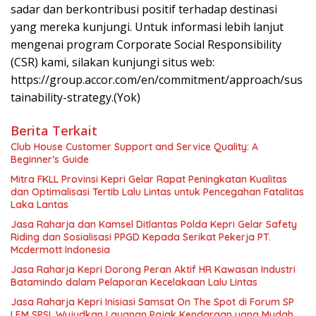
sadar dan berkontribusi positif terhadap destinasi
yang mereka kunjungi. Untuk informasi lebih lanjut
mengenai program Corporate Social Responsibility
(CSR) kami, silakan kunjungi situs web:
https://group.accor.com/en/commitment/approach/sus
tainability-strategy.(Yok)
Berita Terkait
Club House Customer Support and Service Quality: A
Beginner’s Guide
Mitra FKLL Provinsi Kepri Gelar Rapat Peningkatan Kualitas
dan Optimalisasi Tertib Lalu Lintas untuk Pencegahan Fatalitas
Laka Lantas
Jasa Raharja dan Kamsel Ditlantas Polda Kepri Gelar Safety
Riding dan Sosialisasi PPGD Kepada Serikat Pekerja PT.
Mcdermott Indonesia
Jasa Raharja Kepri Dorong Peran Aktif HR Kawasan Industri
Batamindo dalam Pelaporan Kecelakaan Lalu Lintas
Jasa Raharja Kepri Inisiasi Samsat On The Spot di Forum SP
LEM SPSI, Wujudkan Layanan Pajak Kendaraan yang Mudah