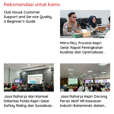
Rekomendasi untuk kamu
Club House Customer
Support and Service Quality:
A Beginner’s Guide
Mitra FKLL Provinsi Kepri
Gelar Rapat Peningkatan
Kualitas dan Optimalisasi
Tertib Lalu Lintas untuk
Pencegahan Fatalitas Laka
Lantas
Jasa Raharja dan Kamsel
Jasa Raharja Kepri Dorong
Ditlantas Polda Kepri Gelar
Peran Aktif HR Kawasan
Safety Riding dan Sosialisasi
Industri Batamindo dalam
PPGD Kepada Serikat
Pelaporan Kecelakaan Lalu