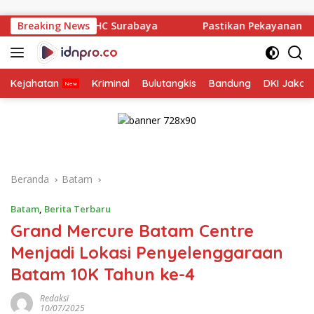
Langsung
ke
PHC Surabaya
Breaking News
Pastikan Pekayanan Maksimal, Direksi Jas
konten
Kejahatan
Kriminal
Bulutangkis
Bandung
DKI Jakar
Beranda
Batam
Batam
,
Berita Terbaru
Grand Mercure Batam Centre
Menjadi Lokasi Penyelenggaraan
Batam 10K Tahun ke-4
Redaksi
10/07/2025