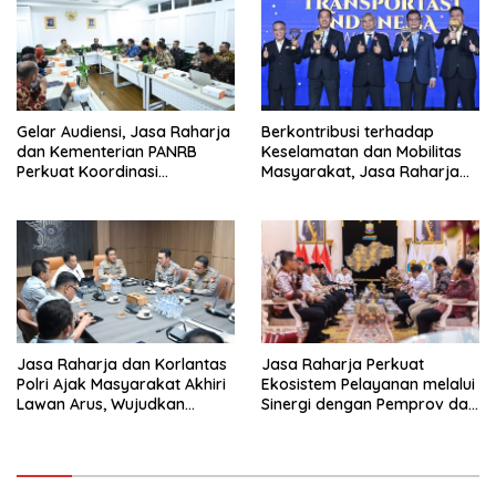
Gelar Audiensi, Jasa Raharja
Berkontribusi terhadap
dan Kementerian PANRB
Keselamatan dan Mobilitas
Perkuat Koordinasi
Masyarakat, Jasa Raharja
Tingkatkan Kepatuhan PKB
Raih Penghargaan di Ajang
dan SWDKLL
Transportasi Indonesia
Awards 2026
Jasa Raharja dan Korlantas
Jasa Raharja Perkuat
Polri Ajak Masyarakat Akhiri
Ekosistem Pelayanan melalui
Lawan Arus, Wujudkan
Sinergi dengan Pemprov dan
Budaya Keselamatan Berlalu
Polda Jambi
Lintas