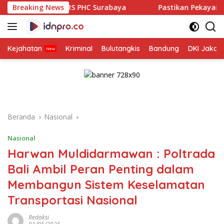
Langsung
S PHC Surabaya
Breaking News
Pastikan Pekayanan Maksimal, Direksi J
ke
konten
Kejahatan
Kriminal
Bulutangkis
Bandung
DKI Jakar
Beranda
Nasional
Nasional
Harwan Muldidarmawan : Poltrada
Bali Ambil Peran Penting dalam
Membangun Sistem Keselamatan
Transportasi Nasional
Redaksi