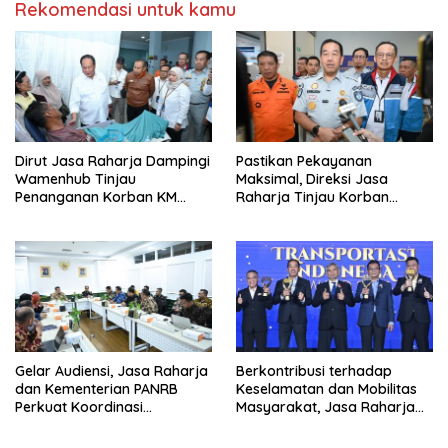
Rekomendasi untuk kamu
Dirut Jasa Raharja Dampingi
Pastikan Pekayanan
Wamenhub Tinjau
Maksimal, Direksi Jasa
Penanganan Korban KM
Raharja Tinjau Korban
Mutiara Sentosa II di RS PHC
Kebakaran KM Mutiara
Surabaya
Sentosa II
Gelar Audiensi, Jasa Raharja
Berkontribusi terhadap
dan Kementerian PANRB
Keselamatan dan Mobilitas
Perkuat Koordinasi
Masyarakat, Jasa Raharja
Tingkatkan Kepatuhan PKB
Raih Penghargaan di Ajang
dan SWDKLL
Transportasi Indonesia