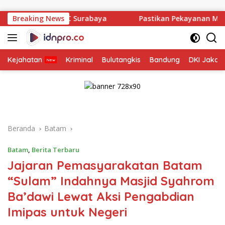
Langsung
ke
 Surabaya
Breaking News
Pastikan Pekayanan Maksimal, Direksi Jasa 
konten
Kejahatan
Kriminal
Bulutangkis
Bandung
DKI Jakar
Beranda
Batam
Batam
,
Berita Terbaru
Jajaran Pemasyarakatan Batam
“Sulam” Indahnya Masjid Syahrom
Ba’dawi Lewat Aksi Pengabdian
Imipas untuk Negeri