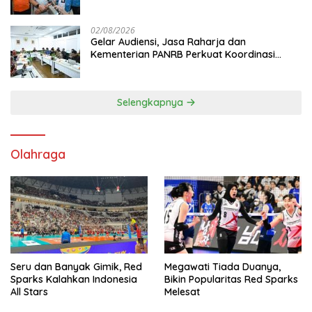
Mutiara Sentosa II
02/08/2026
Gelar Audiensi, Jasa Raharja dan
Kementerian PANRB Perkuat Koordinasi
Tingkatkan Kepatuhan PKB dan SWDKLL
Selengkapnya
Olahraga
Seru dan Banyak Gimik, Red
Megawati Tiada Duanya,
Sparks Kalahkan Indonesia
Bikin Popularitas Red Sparks
All Stars
Melesat