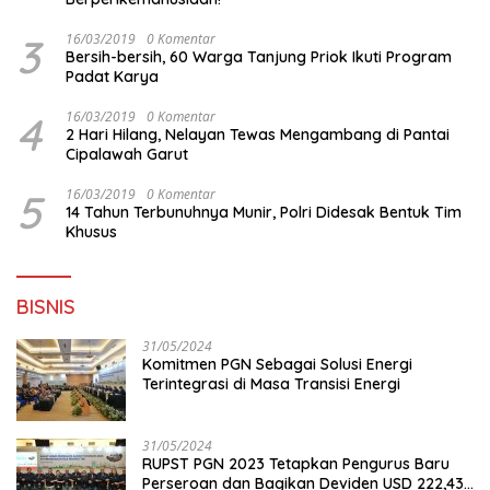
3
16/03/2019
0 Komentar
Bersih-bersih, 60 Warga Tanjung Priok Ikuti Program
Padat Karya
4
16/03/2019
0 Komentar
2 Hari Hilang, Nelayan Tewas Mengambang di Pantai
Cipalawah Garut
5
16/03/2019
0 Komentar
14 Tahun Terbunuhnya Munir, Polri Didesak Bentuk Tim
Khusus
BISNIS
31/05/2024
Komitmen PGN Sebagai Solusi Energi
Terintegrasi di Masa Transisi Energi
31/05/2024
RUPST PGN 2023 Tetapkan Pengurus Baru
Perseroan dan Bagikan Deviden USD 222,43