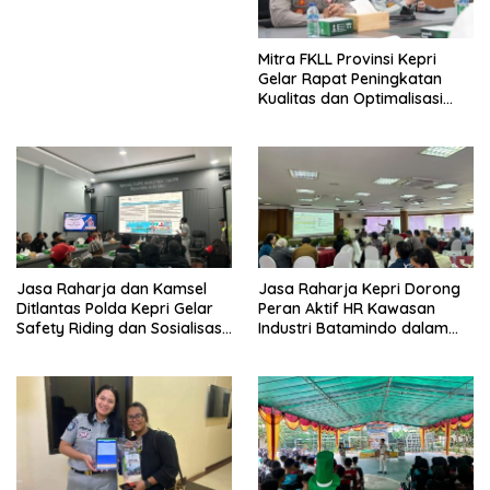
Mitra FKLL Provinsi Kepri
Gelar Rapat Peningkatan
Kualitas dan Optimalisasi
Tertib Lalu Lintas untuk
Pencegahan Fatalitas Laka
Lantas
Jasa Raharja dan Kamsel
Jasa Raharja Kepri Dorong
Ditlantas Polda Kepri Gelar
Peran Aktif HR Kawasan
Safety Riding dan Sosialisasi
Industri Batamindo dalam
PPGD Kepada Serikat
Pelaporan Kecelakaan Lalu
Pekerja PT. Mcdermott
Lintas
Indonesia