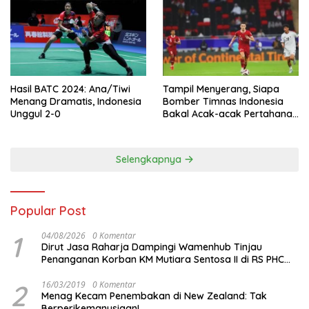
Hasil BATC 2024: Ana/Tiwi
Tampil Menyerang, Siapa
Menang Dramatis, Indonesia
Bomber Timnas Indonesia
Unggul 2-0
Bakal Acak-acak Pertahanan
Vietnam di Piala Asia 2023
Malam ini
Selengkapnya
Popular Post
1
04/08/2026
0 Komentar
Dirut Jasa Raharja Dampingi Wamenhub Tinjau
Penanganan Korban KM Mutiara Sentosa II di RS PHC
Surabaya
2
16/03/2019
0 Komentar
Menag Kecam Penembakan di New Zealand: Tak
Berperikemanusiaan!