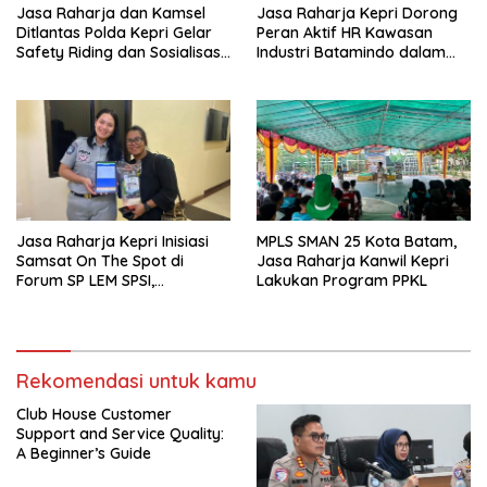
Jasa Raharja dan Kamsel
Jasa Raharja Kepri Dorong
Ditlantas Polda Kepri Gelar
Peran Aktif HR Kawasan
Safety Riding dan Sosialisasi
Industri Batamindo dalam
PPGD Kepada Serikat
Pelaporan Kecelakaan Lalu
Pekerja PT. Mcdermott
Lintas
Indonesia
Jasa Raharja Kepri Inisiasi
MPLS SMAN 25 Kota Batam,
Samsat On The Spot di
Jasa Raharja Kanwil Kepri
Forum SP LEM SPSI,
Lakukan Program PPKL
Wujudkan Layanan Pajak
Kendaraan yang Mudah dan
Cepat
Rekomendasi untuk kamu
Club House Customer
Support and Service Quality:
A Beginner’s Guide