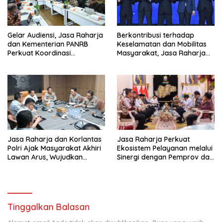
Gelar Audiensi, Jasa Raharja
Berkontribusi terhadap
dan Kementerian PANRB
Keselamatan dan Mobilitas
Perkuat Koordinasi
Masyarakat, Jasa Raharja
Tingkatkan Kepatuhan PKB
Raih Penghargaan di Ajang
dan SWDKLL
Transportasi Indonesia
Awards 2026
Jasa Raharja dan Korlantas
Jasa Raharja Perkuat
Polri Ajak Masyarakat Akhiri
Ekosistem Pelayanan melalui
Lawan Arus, Wujudkan
Sinergi dengan Pemprov dan
Budaya Keselamatan Berlalu
Polda Jambi
Lintas
Tinggalkan Balasan