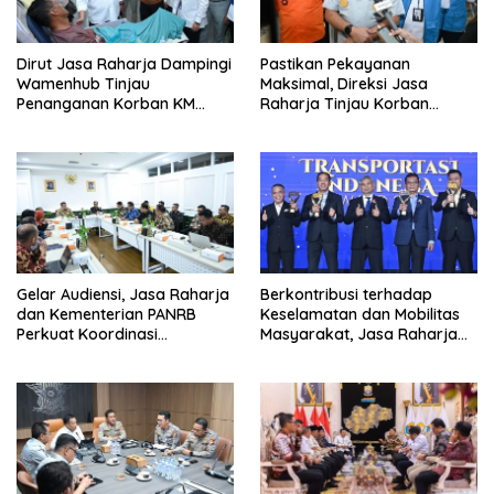
Dirut Jasa Raharja Dampingi
Pastikan Pekayanan
Wamenhub Tinjau
Maksimal, Direksi Jasa
Penanganan Korban KM
Raharja Tinjau Korban
Mutiara Sentosa II di RS PHC
Kebakaran KM Mutiara
Surabaya
Sentosa II
Gelar Audiensi, Jasa Raharja
Berkontribusi terhadap
dan Kementerian PANRB
Keselamatan dan Mobilitas
Perkuat Koordinasi
Masyarakat, Jasa Raharja
Tingkatkan Kepatuhan PKB
Raih Penghargaan di Ajang
dan SWDKLL
Transportasi Indonesia
Awards 2026