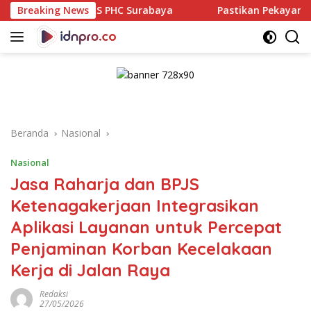
Langsung
PHC Surabaya
Breaking News
Pastikan Pekayanan Maksimal, Direksi Ja
ke
konten
Beranda
Nasional
Nasional
Jasa Raharja dan BPJS
Ketenagakerjaan Integrasikan
Aplikasi Layanan untuk Percepat
Penjaminan Korban Kecelakaan
Kerja di Jalan Raya
Redaksi
27/05/2026