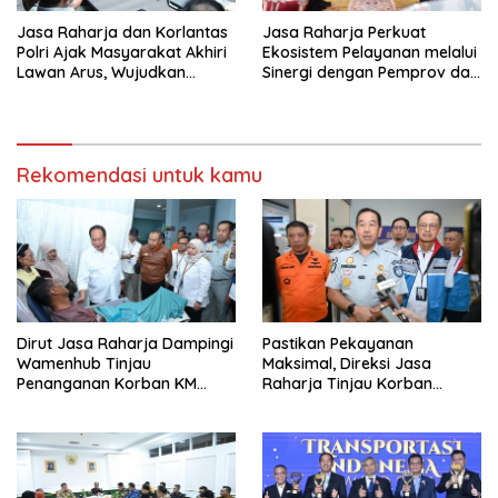
Jasa Raharja dan Korlantas
Jasa Raharja Perkuat
Polri Ajak Masyarakat Akhiri
Ekosistem Pelayanan melalui
Lawan Arus, Wujudkan
Sinergi dengan Pemprov dan
Budaya Keselamatan Berlalu
Polda Jambi
Lintas
Rekomendasi untuk kamu
Dirut Jasa Raharja Dampingi
Pastikan Pekayanan
Wamenhub Tinjau
Maksimal, Direksi Jasa
Penanganan Korban KM
Raharja Tinjau Korban
Mutiara Sentosa II di RS PHC
Kebakaran KM Mutiara
Surabaya
Sentosa II