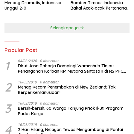
Menang Dramatis, Indonesia
Bomber Timnas Indonesia
Unggul 2-0
Bakal Acak-acak Pertahanan
Vietnam di Piala Asia 2023
Malam ini
Selengkapnya
Popular Post
1
04/08/2026
0 Komentar
Dirut Jasa Raharja Dampingi Wamenhub Tinjau
Penanganan Korban KM Mutiara Sentosa II di RS PHC
Surabaya
2
16/03/2019
0 Komentar
Menag Kecam Penembakan di New Zealand: Tak
Berperikemanusiaan!
3
16/03/2019
0 Komentar
Bersih-bersih, 60 Warga Tanjung Priok Ikuti Program
Padat Karya
4
16/03/2019
0 Komentar
2 Hari Hilang, Nelayan Tewas Mengambang di Pantai