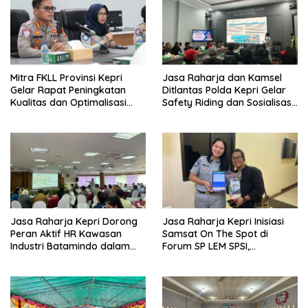
Mitra FKLL Provinsi Kepri
Jasa Raharja dan Kamsel
Gelar Rapat Peningkatan
Ditlantas Polda Kepri Gelar
Kualitas dan Optimalisasi
Safety Riding dan Sosialisasi
Tertib Lalu Lintas untuk
PPGD Kepada Serikat
Pencegahan Fatalitas Laka
Pekerja PT. Mcdermott
Lantas
Indonesia
Jasa Raharja Kepri Dorong
Jasa Raharja Kepri Inisiasi
Peran Aktif HR Kawasan
Samsat On The Spot di
Industri Batamindo dalam
Forum SP LEM SPSI,
Pelaporan Kecelakaan Lalu
Wujudkan Layanan Pajak
Lintas
Kendaraan yang Mudah dan
Cepat