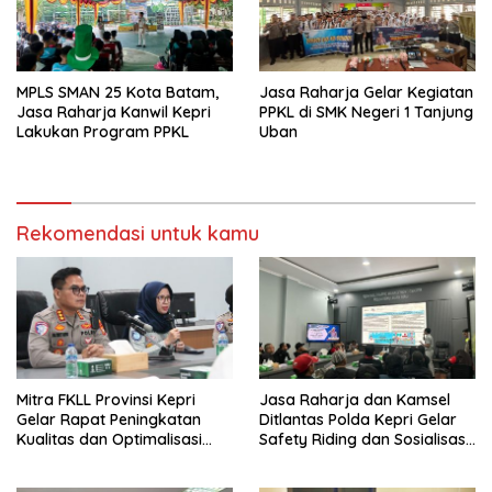
MPLS SMAN 25 Kota Batam,
Jasa Raharja Gelar Kegiatan
Jasa Raharja Kanwil Kepri
PPKL di SMK Negeri 1 Tanjung
Lakukan Program PPKL
Uban
Rekomendasi untuk kamu
Mitra FKLL Provinsi Kepri
Jasa Raharja dan Kamsel
Gelar Rapat Peningkatan
Ditlantas Polda Kepri Gelar
Kualitas dan Optimalisasi
Safety Riding dan Sosialisasi
Tertib Lalu Lintas untuk
PPGD Kepada Serikat
Pencegahan Fatalitas Laka
Pekerja PT. Mcdermott