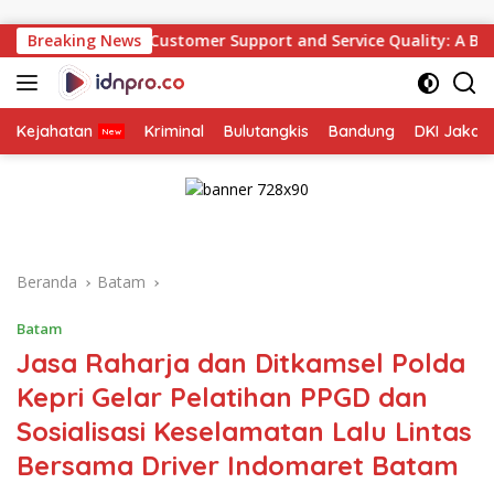
Langsung
ke
stomer Support and Service Quality: A Beginner’s Guide
Breaking News
konten
Kejahatan
Kriminal
Bulutangkis
Bandung
DKI Jakar
Beranda
Batam
Batam
Jasa Raharja dan Ditkamsel Polda
Kepri Gelar Pelatihan PPGD dan
Sosialisasi Keselamatan Lalu Lintas
Bersama Driver Indomaret Batam