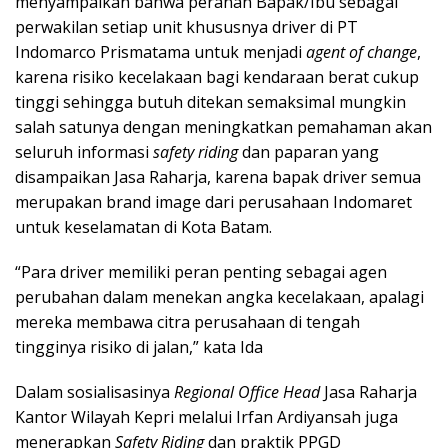
menyampaikan bahwa peranan Bapak/Ibu sebagai
perwakilan setiap unit khususnya driver di PT
Indomarco Prismatama untuk menjadi
agent of change
,
karena risiko kecelakaan bagi kendaraan berat cukup
tinggi sehingga butuh ditekan semaksimal mungkin
salah satunya dengan meningkatkan pemahaman akan
seluruh informasi
safety riding
dan paparan yang
disampaikan Jasa Raharja, karena bapak driver semua
merupakan brand image dari perusahaan Indomaret
untuk keselamatan di Kota Batam.
“Para driver memiliki peran penting sebagai agen
perubahan dalam menekan angka kecelakaan, apalagi
mereka membawa citra perusahaan di tengah
tingginya risiko di jalan,” kata Ida
Dalam sosialisasinya
Regional Office Head
Jasa Raharja
Kantor Wilayah Kepri melalui Irfan Ardiyansah juga
menerapkan
Safety Riding
dan praktik PPGD