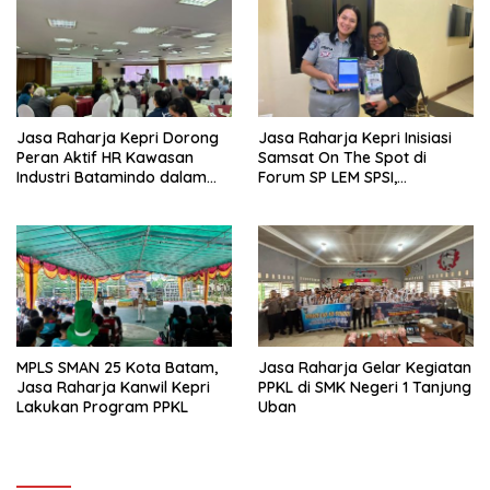
Lantas
Indonesia
Jasa Raharja Kepri Dorong
Jasa Raharja Kepri Inisiasi
Peran Aktif HR Kawasan
Samsat On The Spot di
Industri Batamindo dalam
Forum SP LEM SPSI,
Pelaporan Kecelakaan Lalu
Wujudkan Layanan Pajak
Lintas
Kendaraan yang Mudah dan
Cepat
MPLS SMAN 25 Kota Batam,
Jasa Raharja Gelar Kegiatan
Jasa Raharja Kanwil Kepri
PPKL di SMK Negeri 1 Tanjung
Lakukan Program PPKL
Uban