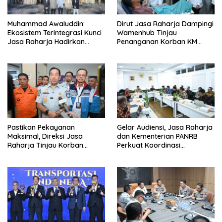
Muhammad Awaluddin:
Dirut Jasa Raharja Dampingi
Ekosistem Terintegrasi Kunci
Wamenhub Tinjau
Jasa Raharja Hadirkan
Penanganan Korban KM
Pelayanan Maksimal Kepada
Mutiara Sentosa II di RS PHC
masyarakat
Surabaya
Pastikan Pekayanan
Gelar Audiensi, Jasa Raharja
Maksimal, Direksi Jasa
dan Kementerian PANRB
Raharja Tinjau Korban
Perkuat Koordinasi
Kebakaran KM Mutiara
Tingkatkan Kepatuhan PKB
Sentosa II
dan SWDKLL