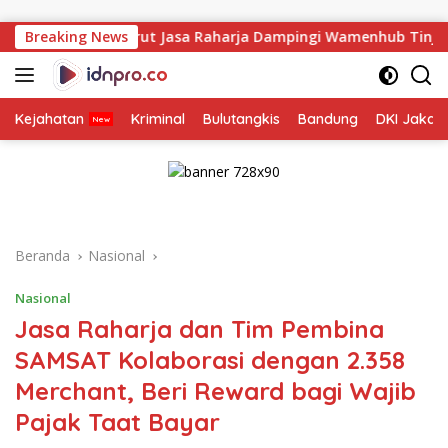
Langsung
ke
ut Jasa Raharja Dampingi Wamenhub Tinjau Penanganan Korban 
Breaking News
konten
Kejahatan
Kriminal
Bulutangkis
Bandung
DKI Jakar
Beranda
Nasional
Nasional
Jasa Raharja dan Tim Pembina
SAMSAT Kolaborasi dengan 2.358
Merchant, Beri Reward bagi Wajib
Pajak Taat Bayar