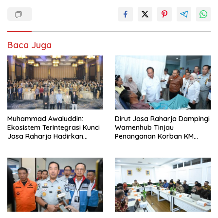
Baca Juga
Muhammad Awaluddin:
Dirut Jasa Raharja Dampingi
Ekosistem Terintegrasi Kunci
Wamenhub Tinjau
Jasa Raharja Hadirkan
Penanganan Korban KM
Pelayanan Maksimal Kepada
Mutiara Sentosa II di RS PHC
masyarakat
Surabaya