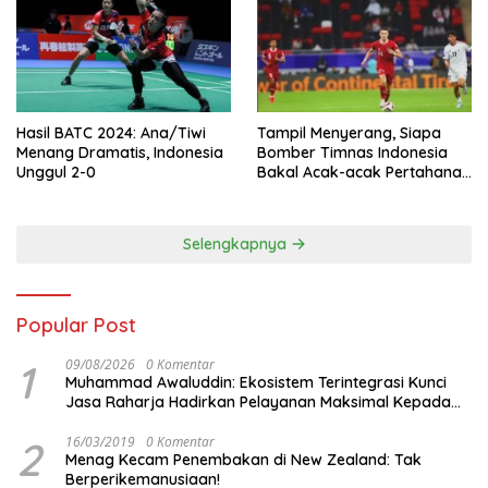
Hasil BATC 2024: Ana/Tiwi
Tampil Menyerang, Siapa
Menang Dramatis, Indonesia
Bomber Timnas Indonesia
Unggul 2-0
Bakal Acak-acak Pertahanan
Vietnam di Piala Asia 2023
Malam ini
Selengkapnya
Popular Post
1
09/08/2026
0 Komentar
Muhammad Awaluddin: Ekosistem Terintegrasi Kunci
Jasa Raharja Hadirkan Pelayanan Maksimal Kepada
masyarakat
2
16/03/2019
0 Komentar
Menag Kecam Penembakan di New Zealand: Tak
Berperikemanusiaan!