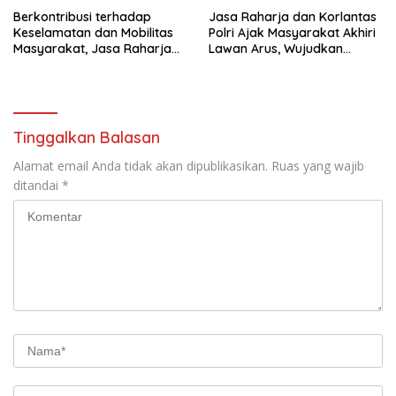
Berkontribusi terhadap
Jasa Raharja dan Korlantas
Keselamatan dan Mobilitas
Polri Ajak Masyarakat Akhiri
Masyarakat, Jasa Raharja
Lawan Arus, Wujudkan
Raih Penghargaan di Ajang
Budaya Keselamatan Berlalu
Transportasi Indonesia
Lintas
Awards 2026
Tinggalkan Balasan
Alamat email Anda tidak akan dipublikasikan.
Ruas yang wajib
ditandai
*