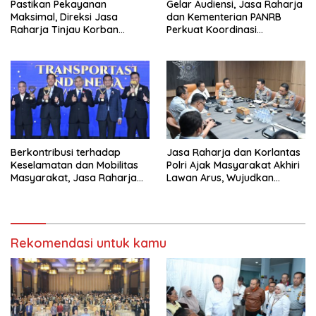
Pastikan Pekayanan
Gelar Audiensi, Jasa Raharja
Maksimal, Direksi Jasa
dan Kementerian PANRB
Raharja Tinjau Korban
Perkuat Koordinasi
Kebakaran KM Mutiara
Tingkatkan Kepatuhan PKB
Sentosa II
dan SWDKLL
Berkontribusi terhadap
Jasa Raharja dan Korlantas
Keselamatan dan Mobilitas
Polri Ajak Masyarakat Akhiri
Masyarakat, Jasa Raharja
Lawan Arus, Wujudkan
Raih Penghargaan di Ajang
Budaya Keselamatan Berlalu
Transportasi Indonesia
Lintas
Awards 2026
Rekomendasi untuk kamu