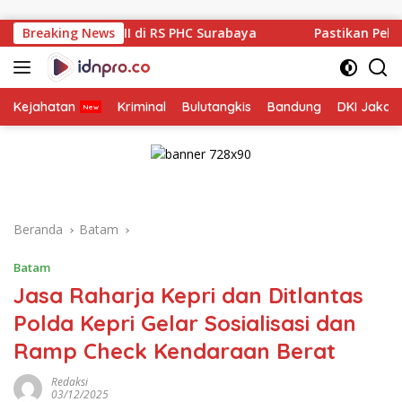
Langsung
ke
 di RS PHC Surabaya
Breaking News
Pastikan Pekayanan Maksimal, Dir
konten
Kejahatan
Kriminal
Bulutangkis
Bandung
DKI Jakar
Beranda
Batam
Batam
Jasa Raharja Kepri dan Ditlantas
Polda Kepri Gelar Sosialisasi dan
Ramp Check Kendaraan Berat
Redaksi
03/12/2025