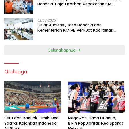
Raharja Tinjau Korban Kebakaran KM
Mutiara Sentosa II
02/08/2026
Gelar Audiensi, Jasa Raharja dan
Kementerian PANRB Perkuat Koordinasi
Tingkatkan Kepatuhan PKB dan SWDKLL
Selengkapnya
Olahraga
Seru dan Banyak Gimik, Red
Megawati Tiada Duanya,
Sparks Kalahkan Indonesia
Bikin Popularitas Red Sparks
All Stars
Melesat