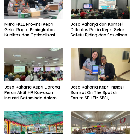
Mitra FKLL Provinsi Kepri
Jasa Raharja dan Kamsel
Gelar Rapat Peningkatan
Ditlantas Polda Kepri Gelar
Kualitas dan Optimalisasi
Safety Riding dan Sosialisasi
Tertib Lalu Lintas untuk
PPGD Kepada Serikat
Pencegahan Fatalitas Laka
Pekerja PT. Mcdermott
Lantas
Indonesia
Jasa Raharja Kepri Dorong
Jasa Raharja Kepri Inisiasi
Peran Aktif HR Kawasan
Samsat On The Spot di
Industri Batamindo dalam
Forum SP LEM SPSI,
Pelaporan Kecelakaan Lalu
Wujudkan Layanan Pajak
Lintas
Kendaraan yang Mudah dan
Cepat