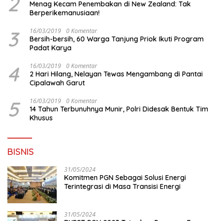
2
Menag Kecam Penembakan di New Zealand: Tak
Berperikemanusiaan!
3
16/03/2019
0 Komentar
Bersih-bersih, 60 Warga Tanjung Priok Ikuti Program
Padat Karya
4
16/03/2019
0 Komentar
2 Hari Hilang, Nelayan Tewas Mengambang di Pantai
Cipalawah Garut
5
16/03/2019
0 Komentar
14 Tahun Terbunuhnya Munir, Polri Didesak Bentuk Tim
Khusus
BISNIS
31/05/2024
Komitmen PGN Sebagai Solusi Energi
Terintegrasi di Masa Transisi Energi
31/05/2024