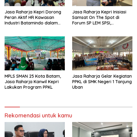
Jasa Raharja Kepri Dorong
Jasa Raharja Kepri Inisiasi
Peran Aktif HR Kawasan
Samsat On The Spot di
Industri Batamindo dalam
Forum SP LEM SPSI,
Pelaporan Kecelakaan Lalu
Wujudkan Layanan Pajak
Lintas
Kendaraan yang Mudah dan
Cepat
MPLS SMAN 25 Kota Batam,
Jasa Raharja Gelar Kegiatan
Jasa Raharja Kanwil Kepri
PPKL di SMK Negeri 1 Tanjung
Lakukan Program PPKL
Uban
Rekomendasi untuk kamu