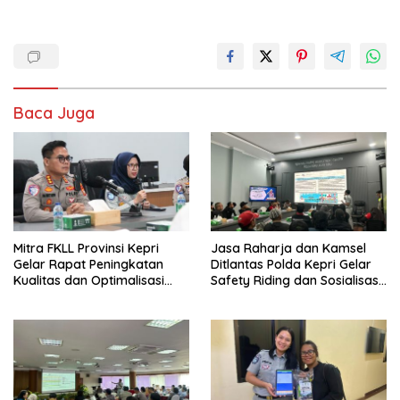
Baca Juga
Mitra FKLL Provinsi Kepri
Jasa Raharja dan Kamsel
Gelar Rapat Peningkatan
Ditlantas Polda Kepri Gelar
Kualitas dan Optimalisasi
Safety Riding dan Sosialisasi
Tertib Lalu Lintas untuk
PPGD Kepada Serikat
Pencegahan Fatalitas Laka
Pekerja PT. Mcdermott
Lantas
Indonesia