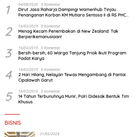
1
04/08/2026
0 Komentar
Dirut Jasa Raharja Dampingi Wamenhub Tinjau
Penanganan Korban KM Mutiara Sentosa II di RS PHC
Surabaya
2
16/03/2019
0 Komentar
Menag Kecam Penembakan di New Zealand: Tak
Berperikemanusiaan!
3
16/03/2019
0 Komentar
Bersih-bersih, 60 Warga Tanjung Priok Ikuti Program
Padat Karya
4
16/03/2019
0 Komentar
2 Hari Hilang, Nelayan Tewas Mengambang di Pantai
Cipalawah Garut
5
16/03/2019
0 Komentar
14 Tahun Terbunuhnya Munir, Polri Didesak Bentuk Tim
Khusus
BISNIS
31/05/2024