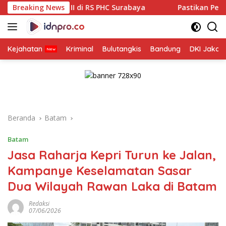
Langsung
 di RS PHC Surabaya
Breaking News
Pastikan Pekayanan Maksimal, Dir
ke
konten
Kejahatan
Kriminal
Bulutangkis
Bandung
DKI Jakar
Beranda
Batam
Batam
Jasa Raharja Kepri Turun ke Jalan,
Kampanye Keselamatan Sasar
Dua Wilayah Rawan Laka di Batam
Redaksi
07/06/2026