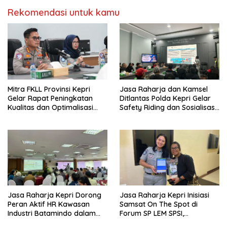
Rekomendasi untuk kamu
Mitra FKLL Provinsi Kepri
Jasa Raharja dan Kamsel
Gelar Rapat Peningkatan
Ditlantas Polda Kepri Gelar
Kualitas dan Optimalisasi
Safety Riding dan Sosialisasi
Tertib Lalu Lintas untuk
PPGD Kepada Serikat
Pencegahan Fatalitas Laka
Pekerja PT. Mcdermott
Lantas
Indonesia
Jasa Raharja Kepri Dorong
Jasa Raharja Kepri Inisiasi
Peran Aktif HR Kawasan
Samsat On The Spot di
Industri Batamindo dalam
Forum SP LEM SPSI,
Pelaporan Kecelakaan Lalu
Wujudkan Layanan Pajak