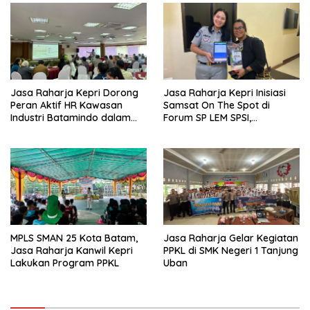
Lantas
Indonesia
Jasa Raharja Kepri Dorong
Jasa Raharja Kepri Inisiasi
Peran Aktif HR Kawasan
Samsat On The Spot di
Industri Batamindo dalam
Forum SP LEM SPSI,
Pelaporan Kecelakaan Lalu
Wujudkan Layanan Pajak
Lintas
Kendaraan yang Mudah dan
Cepat
MPLS SMAN 25 Kota Batam,
Jasa Raharja Gelar Kegiatan
Jasa Raharja Kanwil Kepri
PPKL di SMK Negeri 1 Tanjung
Lakukan Program PPKL
Uban