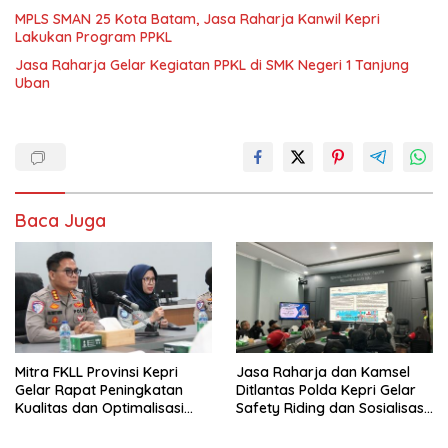
MPLS SMAN 25 Kota Batam, Jasa Raharja Kanwil Kepri
Lakukan Program PPKL
Jasa Raharja Gelar Kegiatan PPKL di SMK Negeri 1 Tanjung
Uban
Baca Juga
Mitra FKLL Provinsi Kepri
Jasa Raharja dan Kamsel
Gelar Rapat Peningkatan
Ditlantas Polda Kepri Gelar
Kualitas dan Optimalisasi
Safety Riding dan Sosialisasi
Tertib Lalu Lintas untuk
PPGD Kepada Serikat
Pencegahan Fatalitas Laka
Pekerja PT. Mcdermott