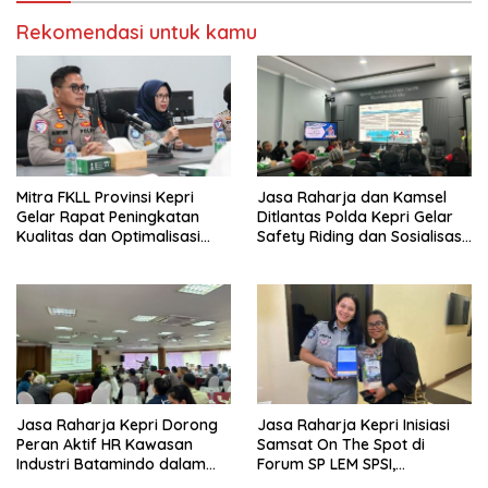
Rekomendasi untuk kamu
Mitra FKLL Provinsi Kepri
Jasa Raharja dan Kamsel
Gelar Rapat Peningkatan
Ditlantas Polda Kepri Gelar
Kualitas dan Optimalisasi
Safety Riding dan Sosialisasi
Tertib Lalu Lintas untuk
PPGD Kepada Serikat
Pencegahan Fatalitas Laka
Pekerja PT. Mcdermott
Lantas
Indonesia
Jasa Raharja Kepri Dorong
Jasa Raharja Kepri Inisiasi
Peran Aktif HR Kawasan
Samsat On The Spot di
Industri Batamindo dalam
Forum SP LEM SPSI,
Pelaporan Kecelakaan Lalu
Wujudkan Layanan Pajak