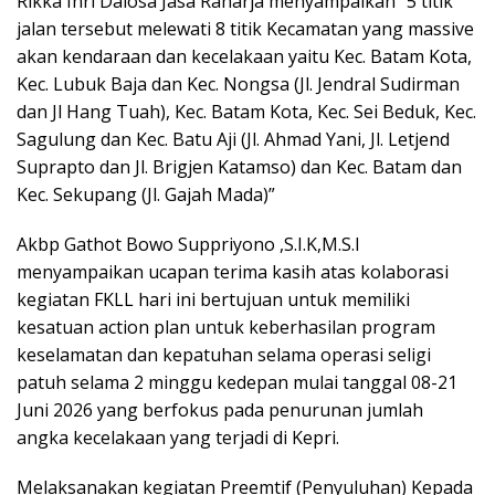
Rikka Inri Dalosa Jasa Raharja menyampaikan “5 titik
jalan tersebut melewati 8 titik Kecamatan yang massive
akan kendaraan dan kecelakaan yaitu Kec. Batam Kota,
Kec. Lubuk Baja dan Kec. Nongsa (Jl. Jendral Sudirman
dan Jl Hang Tuah), Kec. Batam Kota, Kec. Sei Beduk, Kec.
Sagulung dan Kec. Batu Aji (Jl. Ahmad Yani, Jl. Letjend
Suprapto dan Jl. Brigjen Katamso) dan Kec. Batam dan
Kec. Sekupang (Jl. Gajah Mada)”
Akbp Gathot Bowo Suppriyono ,S.I.K,M.S.I
menyampaikan ucapan terima kasih atas kolaborasi
kegiatan FKLL hari ini bertujuan untuk memiliki
kesatuan action plan untuk keberhasilan program
keselamatan dan kepatuhan selama operasi seligi
patuh selama 2 minggu kedepan mulai tanggal 08-21
Juni 2026 yang berfokus pada penurunan jumlah
angka kecelakaan yang terjadi di Kepri.
Melaksanakan kegiatan Preemtif (Penyuluhan) Kepada