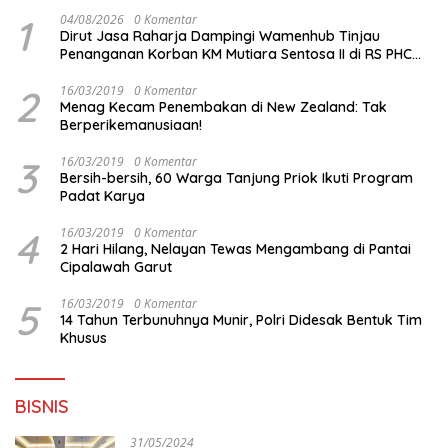
1
04/08/2026
0 Komentar
Dirut Jasa Raharja Dampingi Wamenhub Tinjau
Penanganan Korban KM Mutiara Sentosa II di RS PHC
Surabaya
2
16/03/2019
0 Komentar
Menag Kecam Penembakan di New Zealand: Tak
Berperikemanusiaan!
3
16/03/2019
0 Komentar
Bersih-bersih, 60 Warga Tanjung Priok Ikuti Program
Padat Karya
4
16/03/2019
0 Komentar
2 Hari Hilang, Nelayan Tewas Mengambang di Pantai
Cipalawah Garut
5
16/03/2019
0 Komentar
14 Tahun Terbunuhnya Munir, Polri Didesak Bentuk Tim
Khusus
BISNIS
31/05/2024