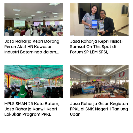
Pencegahan Fatalitas Laka
Pekerja PT. Mcdermott
Lantas
Indonesia
Jasa Raharja Kepri Dorong
Jasa Raharja Kepri Inisiasi
Peran Aktif HR Kawasan
Samsat On The Spot di
Industri Batamindo dalam
Forum SP LEM SPSI,
Pelaporan Kecelakaan Lalu
Wujudkan Layanan Pajak
Lintas
Kendaraan yang Mudah dan
Cepat
MPLS SMAN 25 Kota Batam,
Jasa Raharja Gelar Kegiatan
Jasa Raharja Kanwil Kepri
PPKL di SMK Negeri 1 Tanjung
Lakukan Program PPKL
Uban