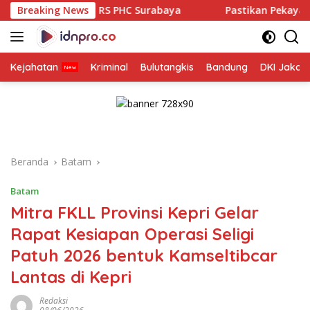
Langsung
S PHC Surabaya
Breaking News
Pastikan Pekayanan Maksimal, Direksi 
ke
konten
Kejahatan
Kriminal
Bulutangkis
Bandung
DKI Jakar
Beranda
Batam
Batam
Mitra FKLL Provinsi Kepri Gelar
Rapat Kesiapan Operasi Seligi
Patuh 2026 bentuk Kamseltibcar
Lantas di Kepri
Redaksi