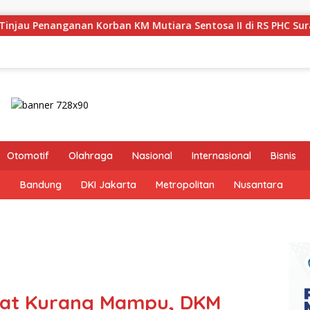
n KM Mutiara Sentosa II di RS PHC Surabaya
Pastikan 
Otomotif
Olahraga
Nasional
Internasional
Bisnis
s
Bandung
DKI Jakarta
Metropolitan
Nusantara
kat Kurang Mampu, DKM