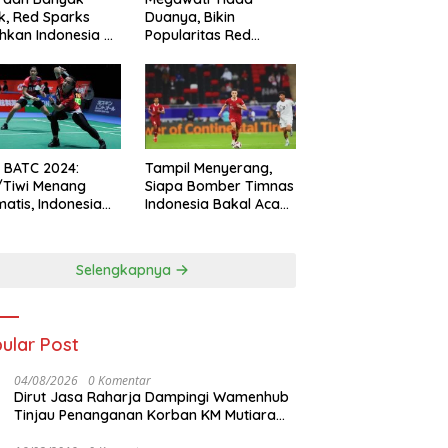
k, Red Sparks
Duanya, Bikin
hkan Indonesia All
Popularitas Red
s
Sparks Melesat
l BATC 2024:
Tampil Menyerang,
/Tiwi Menang
Siapa Bomber Timnas
atis, Indonesia
Indonesia Bakal Acak-
ul 2-0
acak Pertahanan
Vietnam di Piala Asia
2023 Malam ini
Selengkapnya
ular Post
04/08/2026
0 Komentar
Dirut Jasa Raharja Dampingi Wamenhub
Tinjau Penanganan Korban KM Mutiara
Sentosa II di RS PHC Surabaya