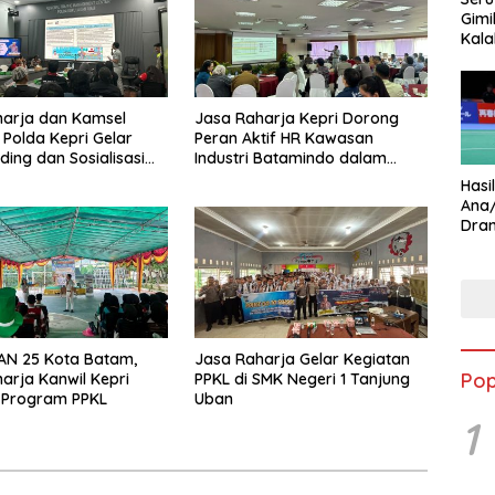
Gimi
Kala
Star
harja dan Kamsel
Jasa Raharja Kepri Dorong
 Polda Kepri Gelar
Peran Aktif HR Kawasan
ding dan Sosialisasi
Industri Batamindo dalam
ada Serikat Pekerja
Pelaporan Kecelakaan Lalu
Hasi
rmott Indonesia
Lintas
Ana
Dram
Ungg
AN 25 Kota Batam,
Jasa Raharja Gelar Kegiatan
Pop
arja Kanwil Kepri
PPKL di SMK Negeri 1 Tanjung
 Program PPKL
Uban
1