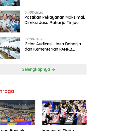
Korban KM Mutiara Sentosa II
di RS PHC Surabaya
04/08/2026
Pastikan Pekayanan Maksimal,
Direksi Jasa Raharja Tinjau
Korban Kebakaran KM Mutiara
Sentosa II
02/08/2026
Gelar Audiensi, Jasa Raharja
dan Kementerian PANRB
Perkuat Koordinasi Tingkatkan
Kepatuhan PKB dan SWDKLL
Selengkapnya
hraga
 dan Banyak
Megawati Tiada