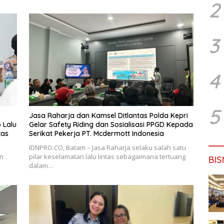
2
3
4
5
Jasa Raharja dan Kamsel Ditlantas Polda Kepri
 Lalu
Gelar Safety Riding dan Sosialisasi PPGD Kepada
tas
Serikat Pekerja PT. Mcdermott Indonesia
IDNPRO.CO, Batam – Jasa Raharja selaku salah satu
an
pilar keselamatan lalu lintas sebagaimana tertuang
BIS
dalam…