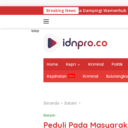
Langsung
ke
rut Jasa Raharja Dampingi Wamenhub Tinjau Penanganan Korba
Breaking News
konten
tutup
Home
Kepri
Kriminal
Politik
Kejahatan
Kriminal
Bulutangki
Beranda
Batam
Batam
Peduli Pada Masyara