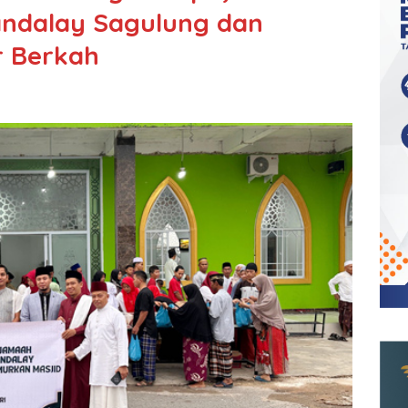
andalay Sagulung dan
r Berkah