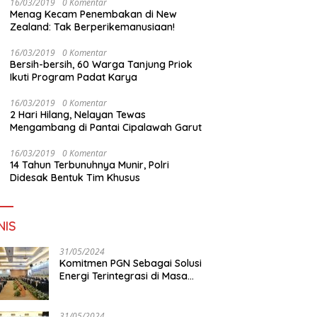
16/03/2019
0 Komentar
Menag Kecam Penembakan di New
Zealand: Tak Berperikemanusiaan!
16/03/2019
0 Komentar
Bersih-bersih, 60 Warga Tanjung Priok
Ikuti Program Padat Karya
16/03/2019
0 Komentar
2 Hari Hilang, Nelayan Tewas
Mengambang di Pantai Cipalawah Garut
16/03/2019
0 Komentar
14 Tahun Terbunuhnya Munir, Polri
Didesak Bentuk Tim Khusus
NIS
31/05/2024
Komitmen PGN Sebagai Solusi
Energi Terintegrasi di Masa
Transisi Energi
31/05/2024