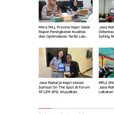
Mitra FKLL Provinsi Kepri Gelar
Jasa Ra
Rapat Peningkatan Kualitas
Ditlantas
dan Optimalisasi Tertib Lalu
Safety Ri
Lintas untuk Pencegahan
PPGD Kep
Fatalitas Laka Lantas
PT. Mcde
Jasa Raharja Kepri Inisiasi
MPLS SM
Samsat On The Spot di Forum
Jasa Rah
SP LEM SPSI, Wujudkan
Lakukan
Layanan Pajak Kendaraan
yang Mudah dan Cepat