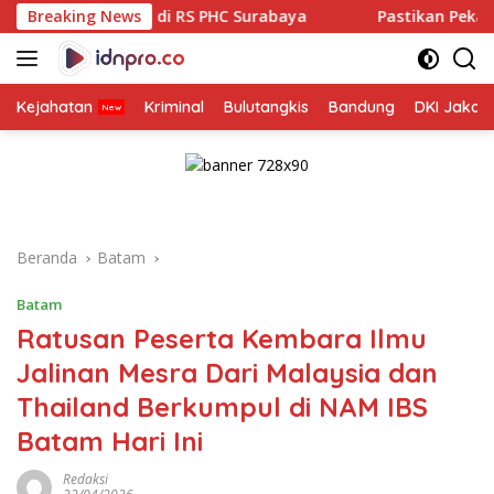
Langsung
 RS PHC Surabaya
Breaking News
Pastikan Pekayanan Maksimal, Direks
ke
konten
Kejahatan
Kriminal
Bulutangkis
Bandung
DKI Jakar
Beranda
Batam
Batam
Ratusan Peserta Kembara Ilmu
Jalinan Mesra Dari Malaysia dan
Thailand Berkumpul di NAM IBS
Batam Hari Ini
Redaksi