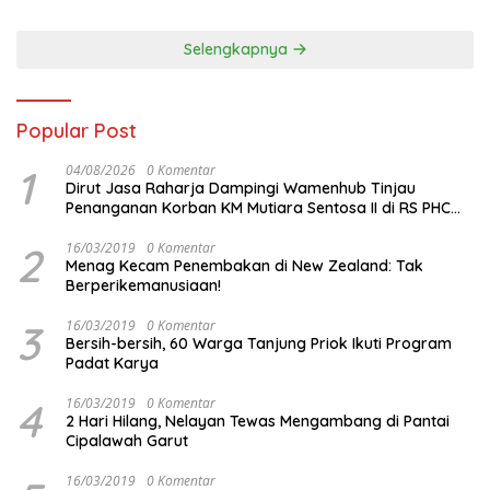
Malam ini
Selengkapnya
Popular Post
1
04/08/2026
0 Komentar
Dirut Jasa Raharja Dampingi Wamenhub Tinjau
Penanganan Korban KM Mutiara Sentosa II di RS PHC
Surabaya
2
16/03/2019
0 Komentar
Menag Kecam Penembakan di New Zealand: Tak
Berperikemanusiaan!
3
16/03/2019
0 Komentar
Bersih-bersih, 60 Warga Tanjung Priok Ikuti Program
Padat Karya
4
16/03/2019
0 Komentar
2 Hari Hilang, Nelayan Tewas Mengambang di Pantai
Cipalawah Garut
16/03/2019
0 Komentar