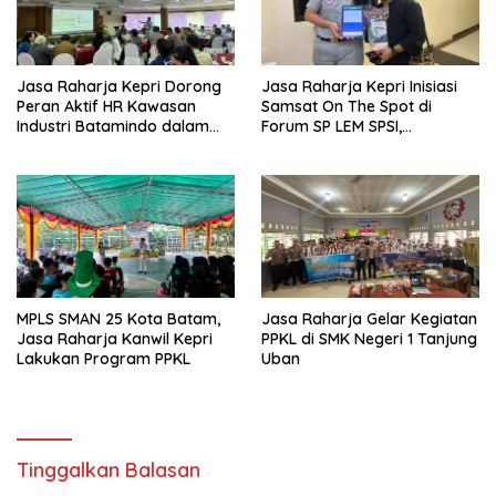
Jasa Raharja Kepri Dorong
Jasa Raharja Kepri Inisiasi
Peran Aktif HR Kawasan
Samsat On The Spot di
Industri Batamindo dalam
Forum SP LEM SPSI,
Pelaporan Kecelakaan Lalu
Wujudkan Layanan Pajak
Lintas
Kendaraan yang Mudah dan
Cepat
MPLS SMAN 25 Kota Batam,
Jasa Raharja Gelar Kegiatan
Jasa Raharja Kanwil Kepri
PPKL di SMK Negeri 1 Tanjung
Lakukan Program PPKL
Uban
Tinggalkan Balasan