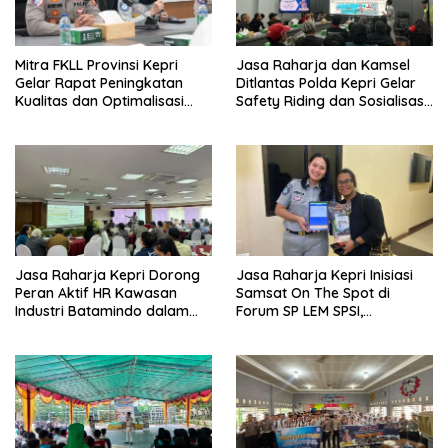
Mitra FKLL Provinsi Kepri
Jasa Raharja dan Kamsel
Gelar Rapat Peningkatan
Ditlantas Polda Kepri Gelar
Kualitas dan Optimalisasi
Safety Riding dan Sosialisasi
Tertib Lalu Lintas untuk
PPGD Kepada Serikat
Pencegahan Fatalitas Laka
Pekerja PT. Mcdermott
Lantas
Indonesia
Jasa Raharja Kepri Dorong
Jasa Raharja Kepri Inisiasi
Peran Aktif HR Kawasan
Samsat On The Spot di
Industri Batamindo dalam
Forum SP LEM SPSI,
Pelaporan Kecelakaan Lalu
Wujudkan Layanan Pajak
Lintas
Kendaraan yang Mudah dan
Cepat