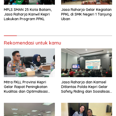
MPLS SMAN 25 Kota Batam,
Jasa Raharja Gelar Kegiatan
Jasa Raharja Kanwil Kepri
PPKL di SMK Negeri 1 Tanjung
Lakukan Program PPKL
Uban
Rekomendasi untuk kamu
Mitra FKLL Provinsi Kepri
Jasa Raharja dan Kamsel
Gelar Rapat Peningkatan
Ditlantas Polda Kepri Gelar
Kualitas dan Optimalisasi
Safety Riding dan Sosialisasi
Tertib Lalu Lintas untuk
PPGD Kepada Serikat
Pencegahan Fatalitas Laka
Pekerja PT. Mcdermott
Lantas
Indonesia