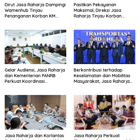
Dirut Jasa Raharja Dampingi
Pastikan Pekayanan
Wamenhub Tinjau
Maksimal, Direksi Jasa
Penanganan Korban KM
Raharja Tinjau Korban
Mutiara Sentosa II di RS PHC
Kebakaran KM Mutiara
Surabaya
Sentosa II
Gelar Audiensi, Jasa Raharja
Berkontribusi terhadap
dan Kementerian PANRB
Keselamatan dan Mobilitas
Perkuat Koordinasi
Masyarakat, Jasa Raharja
Tingkatkan Kepatuhan PKB
Raih Penghargaan di Ajang
dan SWDKLL
Transportasi Indonesia
Awards 2026
Jasa Raharja dan Korlantas
Jasa Raharja Perkuat