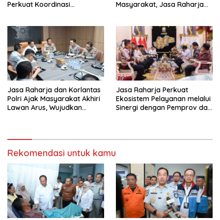
Perkuat Koordinasi
Masyarakat, Jasa Raharja
Tingkatkan Kepatuhan PKB
Raih Penghargaan di Ajang
dan SWDKLL
Transportasi Indonesia
Awards 2026
Jasa Raharja dan Korlantas
Jasa Raharja Perkuat
Polri Ajak Masyarakat Akhiri
Ekosistem Pelayanan melalui
Lawan Arus, Wujudkan
Sinergi dengan Pemprov dan
Budaya Keselamatan Berlalu
Polda Jambi
Lintas
Rekomendasi untuk kamu