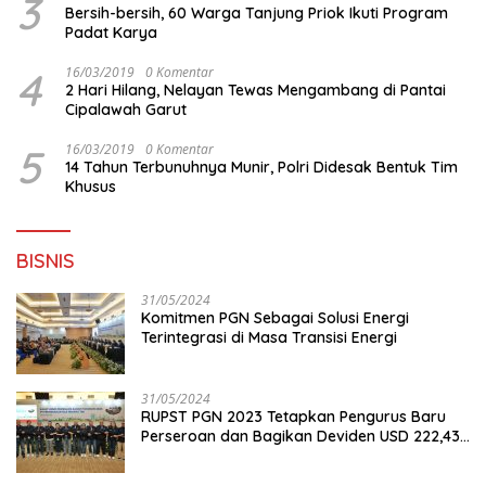
3
Bersih-bersih, 60 Warga Tanjung Priok Ikuti Program
Padat Karya
4
16/03/2019
0 Komentar
2 Hari Hilang, Nelayan Tewas Mengambang di Pantai
Cipalawah Garut
5
16/03/2019
0 Komentar
14 Tahun Terbunuhnya Munir, Polri Didesak Bentuk Tim
Khusus
BISNIS
31/05/2024
Komitmen PGN Sebagai Solusi Energi
Terintegrasi di Masa Transisi Energi
31/05/2024
RUPST PGN 2023 Tetapkan Pengurus Baru
Perseroan dan Bagikan Deviden USD 222,43
Juta