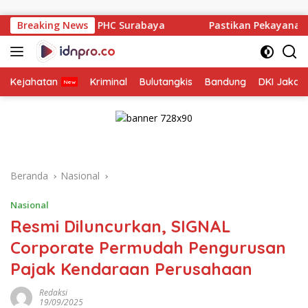
Langsung
ke
HC Surabaya
Breaking News
Pastikan Pekayanan Maksimal, Direksi Jas
konten
Kejahatan
Kriminal
Bulutangkis
Bandung
DKI Jakar
Beranda
Nasional
Nasional
Resmi Diluncurkan, SIGNAL
Corporate Permudah Pengurusan
Pajak Kendaraan Perusahaan
Redaksi
19/09/2025