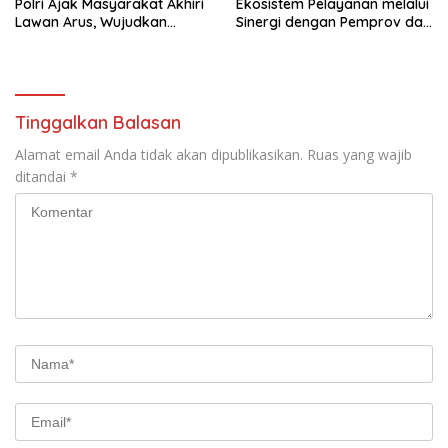
Polri Ajak Masyarakat Akhiri
Ekosistem Pelayanan melalui
Lawan Arus, Wujudkan
Sinergi dengan Pemprov dan
Budaya Keselamatan Berlalu
Polda Jambi
Lintas
Tinggalkan Balasan
Alamat email Anda tidak akan dipublikasikan.
Ruas yang wajib
ditandai
*