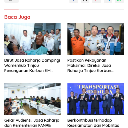
Baca Juga
Dirut Jasa Raharja Dampingi
Pastikan Pekayanan
Wamenhub Tinjau
Maksimal, Direksi Jasa
Penanganan Korban KM
Raharja Tinjau Korban
Mutiara Sentosa II di RS PHC
Kebakaran KM Mutiara
Surabaya
Sentosa II
Gelar Audiensi, Jasa Raharja
Berkontribusi terhadap
dan Kementerian PANRB
Keselamatan dan Mobilitas