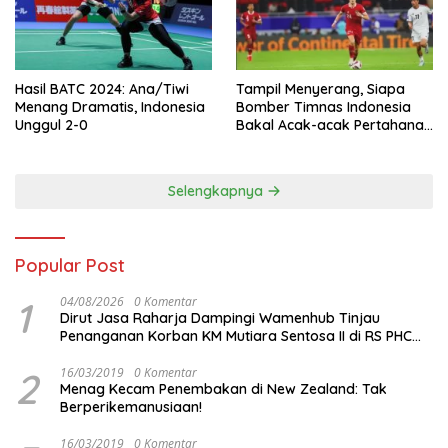
Hasil BATC 2024: Ana/Tiwi
Tampil Menyerang, Siapa
Menang Dramatis, Indonesia
Bomber Timnas Indonesia
Unggul 2-0
Bakal Acak-acak Pertahanan
Vietnam di Piala Asia 2023
Malam ini
Selengkapnya
Popular Post
1
04/08/2026
0 Komentar
Dirut Jasa Raharja Dampingi Wamenhub Tinjau
Penanganan Korban KM Mutiara Sentosa II di RS PHC
Surabaya
2
16/03/2019
0 Komentar
Menag Kecam Penembakan di New Zealand: Tak
Berperikemanusiaan!
16/03/2019
0 Komentar