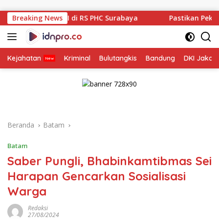
Langsung
ke
 di RS PHC Surabaya
Breaking News
Pastikan Pekayanan Maksimal, Dir
konten
Kejahatan
Kriminal
Bulutangkis
Bandung
DKI Jakar
Beranda
Batam
Batam
Saber Pungli, Bhabinkamtibmas Sei
Harapan Gencarkan Sosialisasi
Warga
Redaksi
27/08/2024