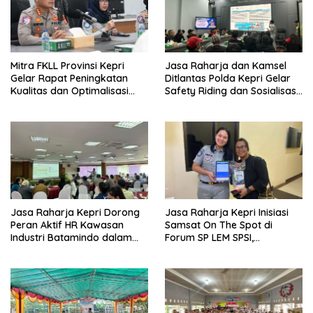
Mitra FKLL Provinsi Kepri
Jasa Raharja dan Kamsel
Gelar Rapat Peningkatan
Ditlantas Polda Kepri Gelar
Kualitas dan Optimalisasi
Safety Riding dan Sosialisasi
Tertib Lalu Lintas untuk
PPGD Kepada Serikat
Pencegahan Fatalitas Laka
Pekerja PT. Mcdermott
Lantas
Indonesia
Jasa Raharja Kepri Dorong
Jasa Raharja Kepri Inisiasi
Peran Aktif HR Kawasan
Samsat On The Spot di
Industri Batamindo dalam
Forum SP LEM SPSI,
Pelaporan Kecelakaan Lalu
Wujudkan Layanan Pajak
Lintas
Kendaraan yang Mudah dan
Cepat