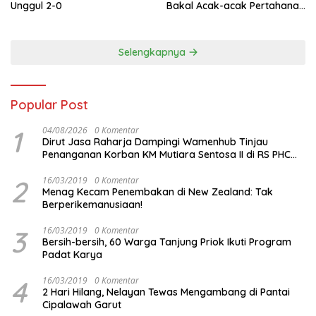
Unggul 2-0
Bakal Acak-acak Pertahanan
Vietnam di Piala Asia 2023
Malam ini
Selengkapnya
Popular Post
1
04/08/2026
0 Komentar
Dirut Jasa Raharja Dampingi Wamenhub Tinjau
Penanganan Korban KM Mutiara Sentosa II di RS PHC
Surabaya
2
16/03/2019
0 Komentar
Menag Kecam Penembakan di New Zealand: Tak
Berperikemanusiaan!
3
16/03/2019
0 Komentar
Bersih-bersih, 60 Warga Tanjung Priok Ikuti Program
Padat Karya
4
16/03/2019
0 Komentar
2 Hari Hilang, Nelayan Tewas Mengambang di Pantai
Cipalawah Garut