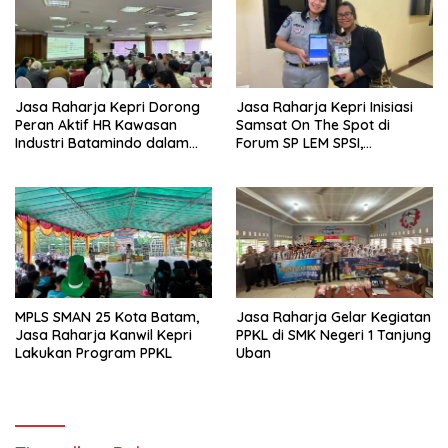
Jasa Raharja Kepri Dorong
Jasa Raharja Kepri Inisiasi
Peran Aktif HR Kawasan
Samsat On The Spot di
Industri Batamindo dalam
Forum SP LEM SPSI,
Pelaporan Kecelakaan Lalu
Wujudkan Layanan Pajak
Lintas
Kendaraan yang Mudah dan
Cepat
MPLS SMAN 25 Kota Batam,
Jasa Raharja Gelar Kegiatan
Jasa Raharja Kanwil Kepri
PPKL di SMK Negeri 1 Tanjung
Lakukan Program PPKL
Uban