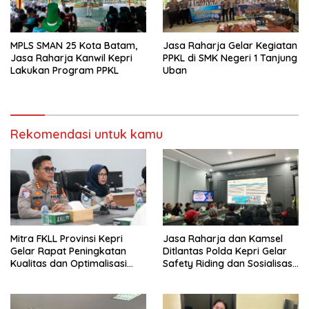
MPLS SMAN 25 Kota Batam,
Jasa Raharja Gelar Kegiatan
Jasa Raharja Kanwil Kepri
PPKL di SMK Negeri 1 Tanjung
Lakukan Program PPKL
Uban
Rekomendasi untuk kamu
Mitra FKLL Provinsi Kepri
Jasa Raharja dan Kamsel
Gelar Rapat Peningkatan
Ditlantas Polda Kepri Gelar
Kualitas dan Optimalisasi
Safety Riding dan Sosialisasi
Tertib Lalu Lintas untuk
PPGD Kepada Serikat
Pencegahan Fatalitas Laka
Pekerja PT. Mcdermott
Lantas
Indonesia