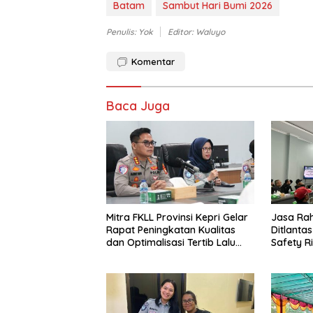
Batam
Sambut Hari Bumi 2026
Penulis: Yok
Editor: Waluyo
Komentar
Baca Juga
Mitra FKLL Provinsi Kepri Gelar
Jasa Ra
Rapat Peningkatan Kualitas
Ditlantas
dan Optimalisasi Tertib Lalu
Safety Ri
Lintas untuk Pencegahan
PPGD Kep
Fatalitas Laka Lantas
PT. Mcde