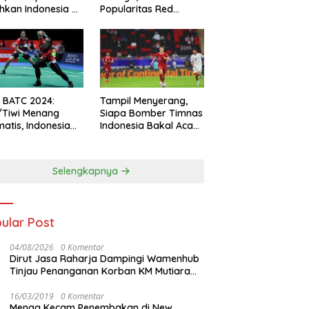
hkan Indonesia All
Popularitas Red
s
Sparks Melesat
l BATC 2024:
Tampil Menyerang,
/Tiwi Menang
Siapa Bomber Timnas
atis, Indonesia
Indonesia Bakal Acak-
ul 2-0
acak Pertahanan
Vietnam di Piala Asia
2023 Malam ini
Selengkapnya
ular Post
04/08/2026
0 Komentar
Dirut Jasa Raharja Dampingi Wamenhub
Tinjau Penanganan Korban KM Mutiara
Sentosa II di RS PHC Surabaya
16/03/2019
0 Komentar
Menag Kecam Penembakan di New