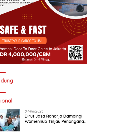
ndung
ional
04/08/2026
Dirut Jasa Raharja Dampingi
Wamenhub Tinjau Penanganan
Korban KM Mutiara Sentosa II