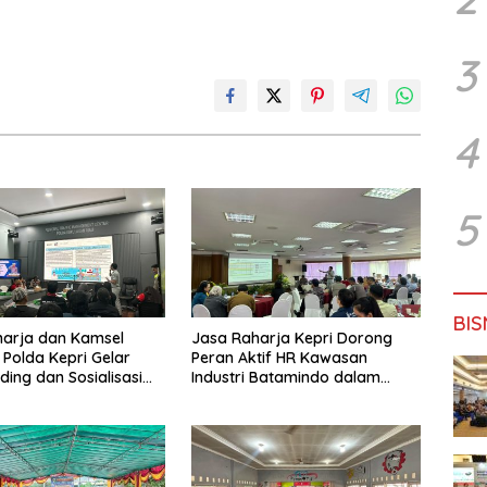
3
4
5
BIS
harja dan Kamsel
Jasa Raharja Kepri Dorong
 Polda Kepri Gelar
Peran Aktif HR Kawasan
ding dan Sosialisasi
Industri Batamindo dalam
ada Serikat Pekerja
Pelaporan Kecelakaan Lalu
rmott Indonesia
Lintas