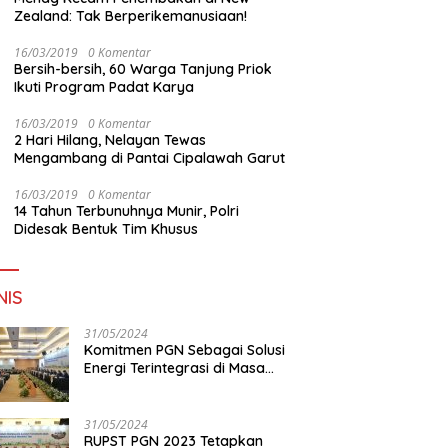
Zealand: Tak Berperikemanusiaan!
16/03/2019
0 Komentar
Bersih-bersih, 60 Warga Tanjung Priok
Ikuti Program Padat Karya
16/03/2019
0 Komentar
2 Hari Hilang, Nelayan Tewas
Mengambang di Pantai Cipalawah Garut
16/03/2019
0 Komentar
14 Tahun Terbunuhnya Munir, Polri
Didesak Bentuk Tim Khusus
NIS
31/05/2024
Komitmen PGN Sebagai Solusi
Energi Terintegrasi di Masa
Transisi Energi
31/05/2024
RUPST PGN 2023 Tetapkan