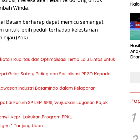
 solusi, mereka akan lebih terdorong untuk
Kala
ambah Winda.
Star
gional Batam berharap dapat memicu semangat
am untuk lebih peduli terhadap kelestarian
 hijau.(Yok)
Hasi
Ana
Dram
katan Kualitas dan Optimalisasi Tertib Lalu Lintas untuk
Ungg
pri Gelar Safety Riding dan Sosialisasi PPGD Kepada
 Kawasan Industri Batamindo dalam Pelaporan
Pop
Spot di Forum SP LEM SPSI, Wujudkan Layanan Pajak
1
anwil Kepri Lakukan Program PPKL
egeri 1 Tanjung Uban
2