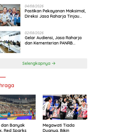
di RS PHC Surabaya
04/08/2026
Pastikan Pekayanan Maksimal,
Direksi Jasa Raharja Tinjau
Korban Kebakaran KM Mutiara
Sentosa II
02/08/2026
Gelar Audiensi, Jasa Raharja
dan Kementerian PANRB
Perkuat Koordinasi Tingkatkan
Kepatuhan PKB dan SWDKLL
Selengkapnya
hraga
 dan Banyak
Megawati Tiada
k, Red Sparks
Duanya, Bikin