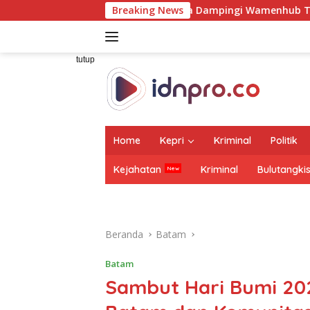
Langsung
sa Raharja Dampingi Wamenhub Tinjau Penanganan Korban KM Mu
Breaking News
ke
konten
tutup
Home
Kepri
Kriminal
Politik
Kejahatan
Kriminal
Bulutangki
Beranda
Batam
Batam
Sambut Hari Bumi 202