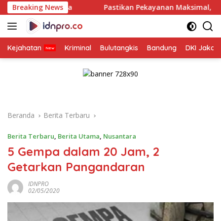
Langsung
abaya
Breaking News
Pastikan Pekayanan Maksimal, Direksi Jasa Rahar
ke
konten
Kejahatan
Kriminal
Bulutangkis
Bandung
DKI Jakar
Beranda
Berita Terbaru
Berita Terbaru
,
Berita Utama
,
Nusantara
5 Gempa dalam 20 Jam, 2
Getarkan Pangandaran
IDNPRO
02/05/2020