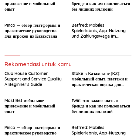
приложение и мобильный
бренде и как им пользоваться
опыт
без лишних иллюзий
Pinco — обзор платформы и
Betfred: Mobiles
практическое руководство
Spielerlebnis, App-Nutzung
для игроков из Казахстана
und Zahlungswege im
Überblick
Rekomendasi untuk kamu
Club House Customer
Stake в Казахстане (KZ):
Support and Service Quality:
мобильный опыт, платежи и
A Beginner’s Guide
практическая оценка для
новичка
Most Bet мобильное
1Win: что важно знать о
приложение и мобильный
бренде и как им пользоваться
опыт
без лишних иллюзий
Pinco — обзор платформы и
Betfred: Mobiles
практическое руководство
Spielerlebnis, App-Nutzung