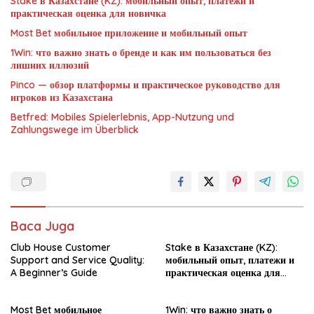
Stake в Казахстане (KZ): мобильный опыт, платежи и
практическая оценка для новичка
Most Bet мобильное приложение и мобильный опыт
1Win: что важно знать о бренде и как им пользоваться без
лишних иллюзий
Pinco — обзор платформы и практическое руководство для
игроков из Казахстана
Betfred: Mobiles Spielerlebnis, App-Nutzung und
Zahlungswege im Überblick
Baca Juga
Club House Customer
Stake в Казахстане (KZ):
Support and Service Quality:
мобильный опыт, платежи и
A Beginner’s Guide
практическая оценка для
новичка
Most Bet мобильное
1Win: что важно знать о