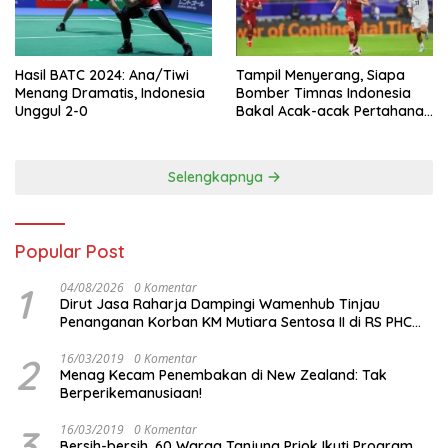
Hasil BATC 2024: Ana/Tiwi
Tampil Menyerang, Siapa
Menang Dramatis, Indonesia
Bomber Timnas Indonesia
Unggul 2-0
Bakal Acak-acak Pertahanan
Vietnam di Piala Asia 2023
Malam ini
Selengkapnya
Popular Post
1
04/08/2026
0 Komentar
Dirut Jasa Raharja Dampingi Wamenhub Tinjau
Penanganan Korban KM Mutiara Sentosa II di RS PHC
Surabaya
2
16/03/2019
0 Komentar
Menag Kecam Penembakan di New Zealand: Tak
Berperikemanusiaan!
3
16/03/2019
0 Komentar
Bersih-bersih, 60 Warga Tanjung Priok Ikuti Program