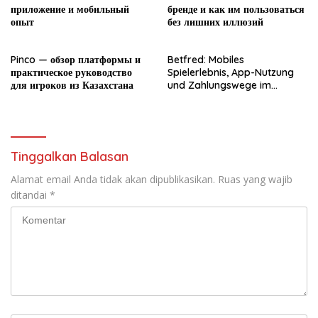
приложение и мобильный
бренде и как им пользоваться
опыт
без лишних иллюзий
Pinco — обзор платформы и
Betfred: Mobiles
практическое руководство
Spielerlebnis, App-Nutzung
для игроков из Казахстана
und Zahlungswege im
Überblick
Tinggalkan Balasan
Alamat email Anda tidak akan dipublikasikan.
Ruas yang wajib
ditandai
*