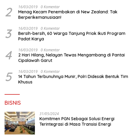
Surabaya
2
16/03/2019
0 Komentar
Menag Kecam Penembakan di New Zealand: Tak
Berperikemanusiaan!
3
16/03/2019
0 Komentar
Bersih-bersih, 60 Warga Tanjung Priok Ikuti Program
Padat Karya
4
16/03/2019
0 Komentar
2 Hari Hilang, Nelayan Tewas Mengambang di Pantai
Cipalawah Garut
5
16/03/2019
0 Komentar
14 Tahun Terbunuhnya Munir, Polri Didesak Bentuk Tim
Khusus
BISNIS
31/05/2024
Komitmen PGN Sebagai Solusi Energi
Terintegrasi di Masa Transisi Energi