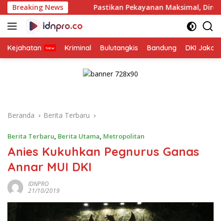
Langsung
ya
Breaking News
Pastikan Pekayanan Maksimal, Direksi Jasa Raharja 
ke
konten
Kejahatan
Kriminal
Bulutangkis
Bandung
DKI Jakar
Beranda
Berita Terbaru
Berita Terbaru
,
Berita Utama
,
Metropolitan
Anies Kukuhkan Pegnurus Ganas
Annar MUI DKI
IDNPRO
21/10/2019