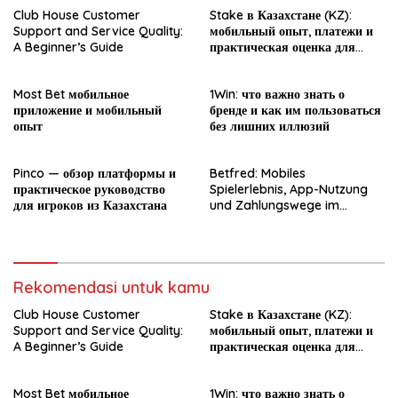
Club House Customer
Stake в Казахстане (KZ):
Support and Service Quality:
мобильный опыт, платежи и
A Beginner’s Guide
практическая оценка для
новичка
Most Bet мобильное
1Win: что важно знать о
приложение и мобильный
бренде и как им пользоваться
опыт
без лишних иллюзий
Pinco — обзор платформы и
Betfred: Mobiles
практическое руководство
Spielerlebnis, App-Nutzung
для игроков из Казахстана
und Zahlungswege im
Überblick
Rekomendasi untuk kamu
Club House Customer
Stake в Казахстане (KZ):
Support and Service Quality:
мобильный опыт, платежи и
A Beginner’s Guide
практическая оценка для
новичка
Most Bet мобильное
1Win: что важно знать о