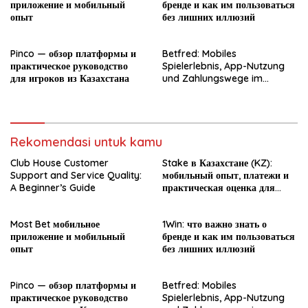
приложение и мобильный
бренде и как им пользоваться
опыт
без лишних иллюзий
Pinco — обзор платформы и
Betfred: Mobiles
практическое руководство
Spielerlebnis, App-Nutzung
для игроков из Казахстана
und Zahlungswege im
Überblick
Rekomendasi untuk kamu
Club House Customer
Stake в Казахстане (KZ):
Support and Service Quality:
мобильный опыт, платежи и
A Beginner’s Guide
практическая оценка для
новичка
Most Bet мобильное
1Win: что важно знать о
приложение и мобильный
бренде и как им пользоваться
опыт
без лишних иллюзий
Pinco — обзор платформы и
Betfred: Mobiles
практическое руководство
Spielerlebnis, App-Nutzung