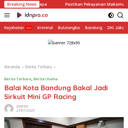
Langsung
rabaya
Breaking News
Pastikan Pekayanan Maksimal, Direksi Jasa Rah
ke
konten
Kejahatan
Kriminal
Bulutangkis
Bandung
DKI Jakar
Beranda
Berita Terbaru
Berita Terbaru
,
Berita Utama
Balai Kota Bandung Bakal Jadi
Sirkuit Mini GP Racing
IDNPRO
23/01/2020