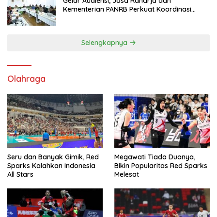
Gelar Audiensi, Jasa Raharja dan
Kementerian PANRB Perkuat Koordinasi
Tingkatkan Kepatuhan PKB dan SWDKLL
Selengkapnya
Olahraga
Seru dan Banyak Gimik, Red
Megawati Tiada Duanya,
Sparks Kalahkan Indonesia
Bikin Popularitas Red Sparks
All Stars
Melesat