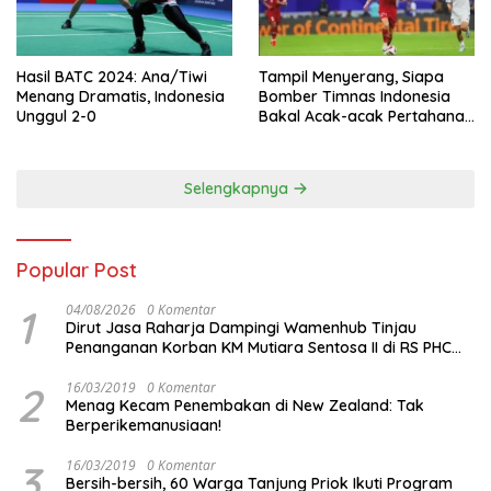
Hasil BATC 2024: Ana/Tiwi
Tampil Menyerang, Siapa
Menang Dramatis, Indonesia
Bomber Timnas Indonesia
Unggul 2-0
Bakal Acak-acak Pertahanan
Vietnam di Piala Asia 2023
Malam ini
Selengkapnya
Popular Post
1
04/08/2026
0 Komentar
Dirut Jasa Raharja Dampingi Wamenhub Tinjau
Penanganan Korban KM Mutiara Sentosa II di RS PHC
Surabaya
2
16/03/2019
0 Komentar
Menag Kecam Penembakan di New Zealand: Tak
Berperikemanusiaan!
3
16/03/2019
0 Komentar
Bersih-bersih, 60 Warga Tanjung Priok Ikuti Program