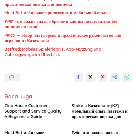
практическая оценка для новичка
Most Bet мобильное приложение и мобильный опыт
1Win: что важно знать о бренде и как им пользоваться без
лишних иллюзий
Pinco — обзор платформы и практическое руководство для
игроков из Казахстана
Betfred: Mobiles Spielerlebnis, App-Nutzung und
Zahlungswege im Überblick
Baca Juga
Club House Customer
Stake в Казахстане (KZ):
Support and Service Quality:
мобильный опыт, платежи и
A Beginner’s Guide
практическая оценка для
новичка
Most Bet мобильное
1Win: что важно знать о