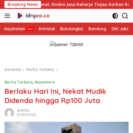
Langsung
simal, Direksi Jasa Raharja Tinjau Korban Kebakaran KM Mutia
Breaking News
ke
konten
Kejahatan
Kriminal
Bulutangkis
Bandung
DKI Jakar
Beranda
Berita Terbaru
Berita Terbaru
,
Nusantara
Berlaku Hari Ini, Nekat Mudik
Didenda hingga Rp100 Juta
IDNPRO
07/05/2020