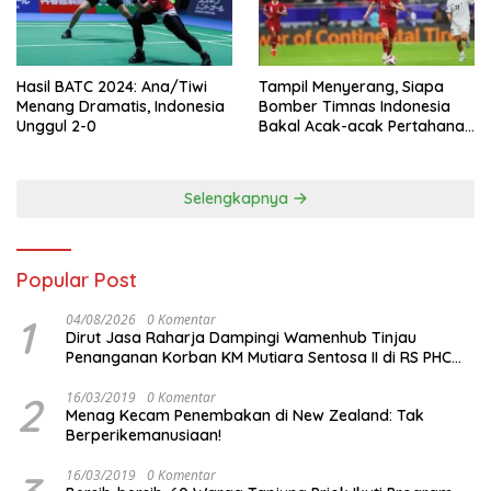
Hasil BATC 2024: Ana/Tiwi
Tampil Menyerang, Siapa
Menang Dramatis, Indonesia
Bomber Timnas Indonesia
Unggul 2-0
Bakal Acak-acak Pertahanan
Vietnam di Piala Asia 2023
Malam ini
Selengkapnya
Popular Post
1
04/08/2026
0 Komentar
Dirut Jasa Raharja Dampingi Wamenhub Tinjau
Penanganan Korban KM Mutiara Sentosa II di RS PHC
Surabaya
2
16/03/2019
0 Komentar
Menag Kecam Penembakan di New Zealand: Tak
Berperikemanusiaan!
16/03/2019
0 Komentar