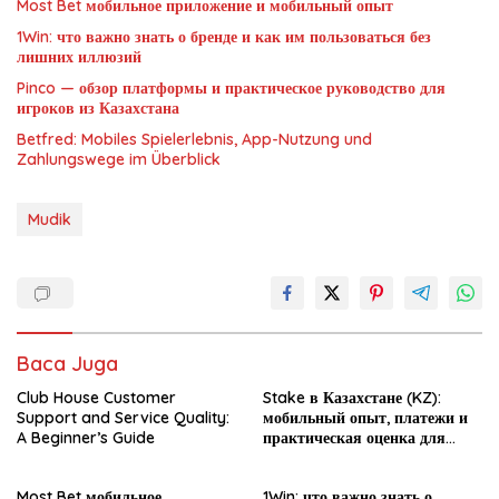
Most Bet мобильное приложение и мобильный опыт
1Win: что важно знать о бренде и как им пользоваться без
лишних иллюзий
Pinco — обзор платформы и практическое руководство для
игроков из Казахстана
Betfred: Mobiles Spielerlebnis, App-Nutzung und
Zahlungswege im Überblick
Mudik
Baca Juga
Club House Customer
Stake в Казахстане (KZ):
Support and Service Quality:
мобильный опыт, платежи и
A Beginner’s Guide
практическая оценка для
новичка
Most Bet мобильное
1Win: что важно знать о