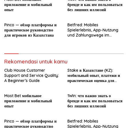
приложение и мобильный
бренде и как им пользоваться
опыт
без лишних иллюзий
Pinco — обзор платформы и
Betfred: Mobiles
практическое руководство
Spielerlebnis, App-Nutzung
для игроков из Казахстана
und Zahlungswege im
Überblick
Rekomendasi untuk kamu
Club House Customer
Stake в Казахстане (KZ):
Support and Service Quality:
мобильный опыт, платежи и
A Beginner’s Guide
практическая оценка для
новичка
Most Bet мобильное
1Win: что важно знать о
приложение и мобильный
бренде и как им пользоваться
опыт
без лишних иллюзий
Pinco — обзор платформы и
Betfred: Mobiles
практическое руководство
Spielerlebnis, App-Nutzung