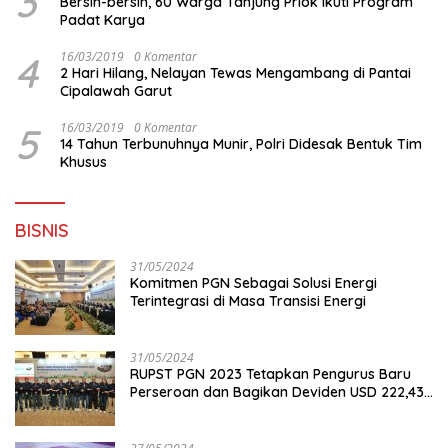
3
Bersih-bersih, 60 Warga Tanjung Priok Ikuti Program
Padat Karya
4
16/03/2019
0 Komentar
2 Hari Hilang, Nelayan Tewas Mengambang di Pantai
Cipalawah Garut
5
16/03/2019
0 Komentar
14 Tahun Terbunuhnya Munir, Polri Didesak Bentuk Tim
Khusus
BISNIS
31/05/2024
Komitmen PGN Sebagai Solusi Energi
Terintegrasi di Masa Transisi Energi
31/05/2024
RUPST PGN 2023 Tetapkan Pengurus Baru
Perseroan dan Bagikan Deviden USD 222,43
Juta