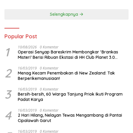
Malam ini
Selengkapnya
Popular Post
1
10/08/2026
0 Komentar
Operasi Senyap Bareskrim Membongkar ‘Brankas
Misteri’ Berisi Ribuan Ekstasi di HH Club Planet 3.0
Batam
2
16/03/2019
0 Komentar
Menag Kecam Penembakan di New Zealand: Tak
Berperikemanusiaan!
3
16/03/2019
0 Komentar
Bersih-bersih, 60 Warga Tanjung Priok Ikuti Program
Padat Karya
4
16/03/2019
0 Komentar
2 Hari Hilang, Nelayan Tewas Mengambang di Pantai
Cipalawah Garut
16/03/2019
0 Komentar