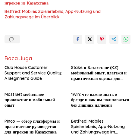
игроков из Казахстана
Betfred: Mobiles Spielerlebnis, App-Nutzung und
Zahlungswege im Überblick
Baca Juga
Club House Customer
Stake в Казахстане (KZ):
Support and Service Quality:
мобильный опыт, платежи и
A Beginner’s Guide
практическая оценка для
новичка
Most Bet мобильное
1Win: что важно знать о
приложение и мобильный
бренде и как им пользоваться
опыт
без лишних иллюзий
Pinco — обзор платформы и
Betfred: Mobiles
практическое руководство
Spielerlebnis, App-Nutzung
для игроков из Казахстана
und Zahlungswege im