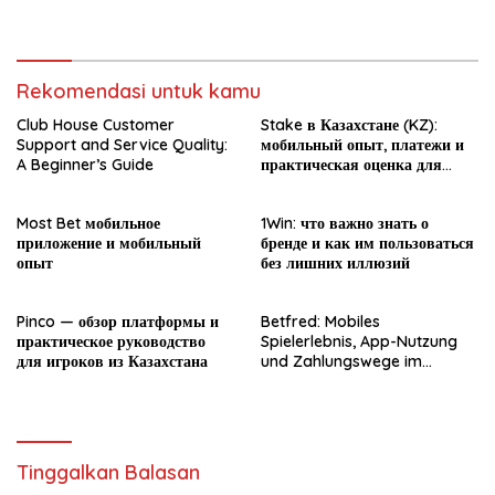
Überblick
Rekomendasi untuk kamu
Club House Customer
Stake в Казахстане (KZ):
Support and Service Quality:
мобильный опыт, платежи и
A Beginner’s Guide
практическая оценка для
новичка
Most Bet мобильное
1Win: что важно знать о
приложение и мобильный
бренде и как им пользоваться
опыт
без лишних иллюзий
Pinco — обзор платформы и
Betfred: Mobiles
практическое руководство
Spielerlebnis, App-Nutzung
для игроков из Казахстана
und Zahlungswege im
Überblick
Tinggalkan Balasan