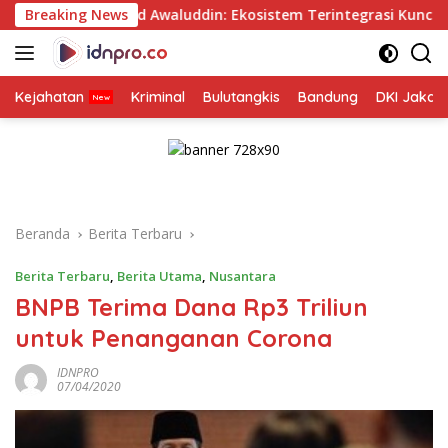
Langsung
d Awaluddin: Ekosistem Terintegrasi Kunci Jasa Raharja Had
Breaking News
ke
konten
Kejahatan
Kriminal
Bulutangkis
Bandung
DKI Jakar
Beranda
Berita Terbaru
Berita Terbaru
,
Berita Utama
,
Nusantara
BNPB Terima Dana Rp3 Triliun
untuk Penanganan Corona
IDNPRO
07/04/2020