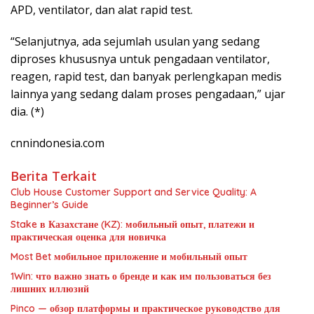
APD, ventilator, dan alat rapid test.
“Selanjutnya, ada sejumlah usulan yang sedang
diproses khususnya untuk pengadaan ventilator,
reagen, rapid test, dan banyak perlengkapan medis
lainnya yang sedang dalam proses pengadaan,” ujar
dia. (*)
cnnindonesia.com
Berita Terkait
Club House Customer Support and Service Quality: A
Beginner’s Guide
Stake в Казахстане (KZ): мобильный опыт, платежи и
практическая оценка для новичка
Most Bet мобильное приложение и мобильный опыт
1Win: что важно знать о бренде и как им пользоваться без
лишних иллюзий
Pinco — обзор платформы и практическое руководство для