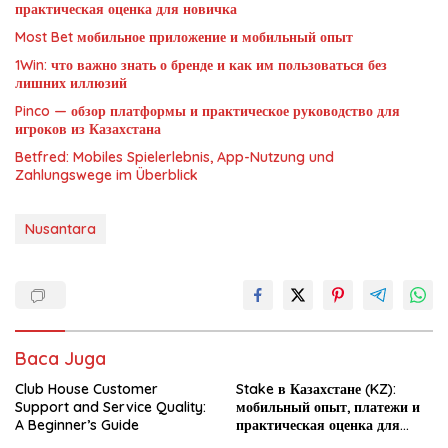
практическая оценка для новичка
Most Bet мобильное приложение и мобильный опыт
1Win: что важно знать о бренде и как им пользоваться без
лишних иллюзий
Pinco — обзор платформы и практическое руководство для
игроков из Казахстана
Betfred: Mobiles Spielerlebnis, App-Nutzung und
Zahlungswege im Überblick
Nusantara
Baca Juga
Club House Customer
Stake в Казахстане (KZ):
Support and Service Quality:
мобильный опыт, платежи и
A Beginner’s Guide
практическая оценка для
новичка