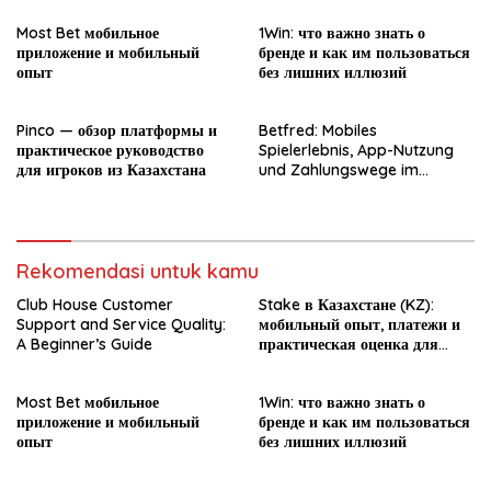
Most Bet мобильное
1Win: что важно знать о
приложение и мобильный
бренде и как им пользоваться
опыт
без лишних иллюзий
Pinco — обзор платформы и
Betfred: Mobiles
практическое руководство
Spielerlebnis, App-Nutzung
для игроков из Казахстана
und Zahlungswege im
Überblick
Rekomendasi untuk kamu
Club House Customer
Stake в Казахстане (KZ):
Support and Service Quality:
мобильный опыт, платежи и
A Beginner’s Guide
практическая оценка для
новичка
Most Bet мобильное
1Win: что важно знать о
приложение и мобильный
бренде и как им пользоваться
опыт
без лишних иллюзий