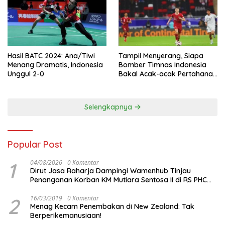
Hasil BATC 2024: Ana/Tiwi
Tampil Menyerang, Siapa
Menang Dramatis, Indonesia
Bomber Timnas Indonesia
Unggul 2-0
Bakal Acak-acak Pertahanan
Vietnam di Piala Asia 2023
Malam ini
Selengkapnya
Popular Post
1
04/08/2026
0 Komentar
Dirut Jasa Raharja Dampingi Wamenhub Tinjau
Penanganan Korban KM Mutiara Sentosa II di RS PHC
Surabaya
2
16/03/2019
0 Komentar
Menag Kecam Penembakan di New Zealand: Tak
Berperikemanusiaan!