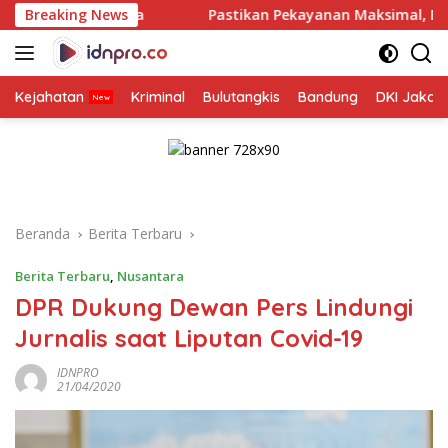
Langsung
abaya
Breaking News
Pastikan Pekayanan Maksimal, Direksi Jasa Raha
ke
konten
Kejahatan
Kriminal
Bulutangkis
Bandung
DKI Jakar
Beranda
Berita Terbaru
Berita Terbaru
,
Nusantara
DPR Dukung Dewan Pers Lindungi
Jurnalis saat Liputan Covid-19
IDNPRO
21/04/2020