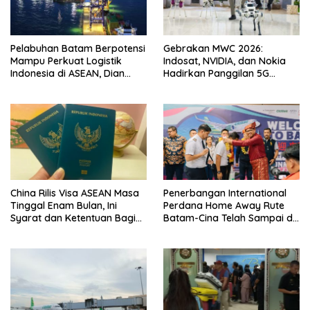
Pelabuhan Batam Berpotensi
Gebrakan MWC 2026:
Mampu Perkuat Logistik
Indosat, NVIDIA, dan Nokia
Indonesia di ASEAN, Dian
Hadirkan Panggilan 5G
Mulyaningtyas: Reformasi
Berbasis AI Pertama di Asia
Harus Konsisten
Tenggara
China Rilis Visa ASEAN Masa
Penerbangan International
Tinggal Enam Bulan, Ini
Perdana Home Away Rute
Syarat dan Ketentuan Bagi
Batam-Cina Telah Sampai di
WNI
BIB Pagi Ini