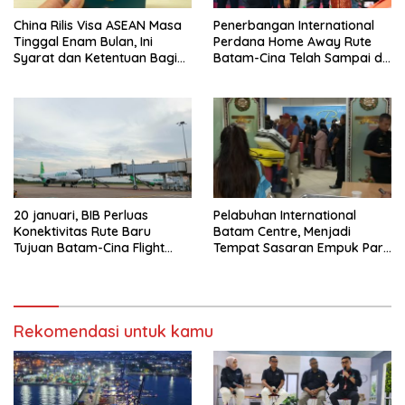
China Rilis Visa ASEAN Masa
Penerbangan International
Tinggal Enam Bulan, Ini
Perdana Home Away Rute
Syarat dan Ketentuan Bagi
Batam-Cina Telah Sampai di
WNI
BIB Pagi Ini
20 januari, BIB Perluas
Pelabuhan International
Konektivitas Rute Baru
Batam Centre, Menjadi
Tujuan Batam-Cina Flight
Tempat Sasaran Empuk Para
Citilink
Mafia Imei Melakukan
Transaksi
Rekomendasi untuk kamu