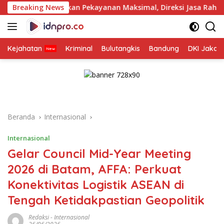
Langsung
 Pekayanan Maksimal, Direksi Jasa Raharja Tinjau Korban Keba
Breaking News
ke
konten
Kejahatan
Kriminal
Bulutangkis
Bandung
DKI Jakar
Beranda
Internasional
Internasional
Gelar Council Mid-Year Meeting
2026 di Batam, AFFA: Perkuat
Konektivitas Logistik ASEAN di
Tengah Ketidakpastian Geopolitik
Redaksi
-
Internasional