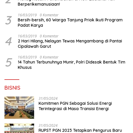
Berperikemanusiaan!
3
16/03/2019
0 Komentar
Bersih-bersih, 60 Warga Tanjung Priok Ikuti Program
Padat Karya
4
16/03/2019
0 Komentar
2 Hari Hilang, Nelayan Tewas Mengambang di Pantai
Cipalawah Garut
5
16/03/2019
0 Komentar
14 Tahun Terbunuhnya Munir, Polri Didesak Bentuk Tim
Khusus
BISNIS
31/05/2024
Komitmen PGN Sebagai Solusi Energi
Terintegrasi di Masa Transisi Energi
31/05/2024
RUPST PGN 2023 Tetapkan Pengurus Baru