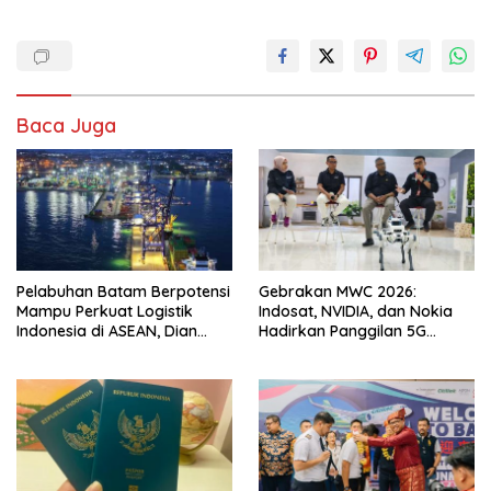
Baca Juga
Pelabuhan Batam Berpotensi
Gebrakan MWC 2026:
Mampu Perkuat Logistik
Indosat, NVIDIA, dan Nokia
Indonesia di ASEAN, Dian
Hadirkan Panggilan 5G
Mulyaningtyas: Reformasi
Berbasis AI Pertama di Asia
Harus Konsisten
Tenggara