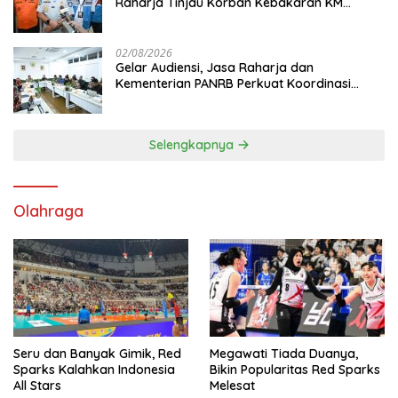
Raharja Tinjau Korban Kebakaran KM
Mutiara Sentosa II
02/08/2026
Gelar Audiensi, Jasa Raharja dan
Kementerian PANRB Perkuat Koordinasi
Tingkatkan Kepatuhan PKB dan SWDKLL
Selengkapnya
Olahraga
Seru dan Banyak Gimik, Red
Megawati Tiada Duanya,
Sparks Kalahkan Indonesia
Bikin Popularitas Red Sparks
All Stars
Melesat