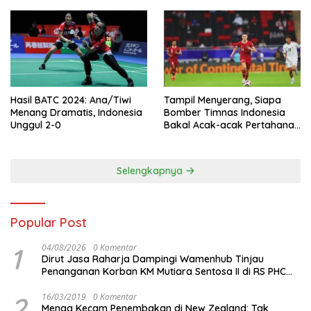
Hasil BATC 2024: Ana/Tiwi
Tampil Menyerang, Siapa
Menang Dramatis, Indonesia
Bomber Timnas Indonesia
Unggul 2-0
Bakal Acak-acak Pertahanan
Vietnam di Piala Asia 2023
Malam ini
Selengkapnya
Popular Post
1
04/08/2026
0 Komentar
Dirut Jasa Raharja Dampingi Wamenhub Tinjau
Penanganan Korban KM Mutiara Sentosa II di RS PHC
Surabaya
2
16/03/2019
0 Komentar
Menag Kecam Penembakan di New Zealand: Tak