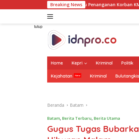
Langsung
nhub Tinjau Penanganan Korban KM Mutiara Sentosa II di RS P
Breaking News
ke
konten
tutup
Home
Kepri
Kriminal
Politik
Kejahatan
Kriminal
Bulutangki
Beranda
Batam
Batam
,
Berita Terbaru
,
Berita Utama
Gugus Tugas Bubark