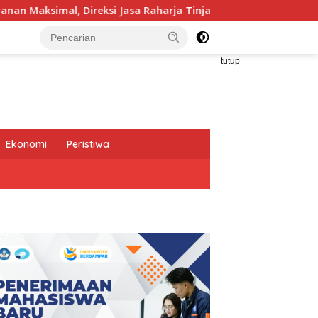
a Raharja Tinjau Korban Kebakaran KM Mutiara Sentosa II
tutup
Ekonomi
Peristiwa