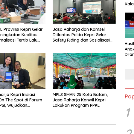
Kala
Star
L Provinsi Kepri Gelar
Jasa Raharja dan Kamsel
ningkatan Kualitas
Ditlantas Polda Kepri Gelar
alisasi Tertib Lalu
Safety Riding dan Sosialisasi
Hasi
ntuk Pencegahan
PPGD Kepada Serikat Pekerja
Ana
s Laka Lantas
PT. Mcdermott Indonesia
Dram
Ungg
rja Kepri Inisiasi
MPLS SMAN 25 Kota Batam,
Pop
n The Spot di Forum
Jasa Raharja Kanwil Kepri
PSI, Wujudkan
Lakukan Program PPKL
1
 Pajak Kendaraan
dah dan Cepat
2