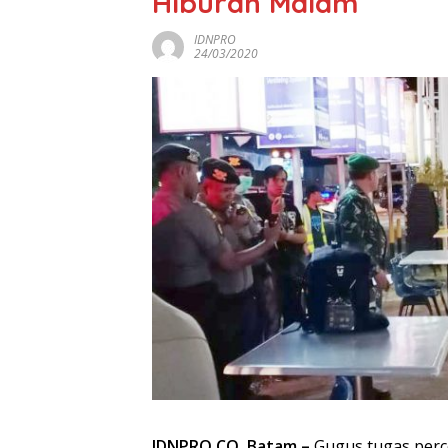
Hiburan Malam
IDNPRO
24/03/2020
IDNPRO.CO, Batam –
Gugus tugas perc