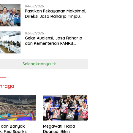
di RS PHC Surabaya
04/08/2026
Pastikan Pekayanan Maksimal,
Direksi Jasa Raharja Tinjau
Korban Kebakaran KM Mutiara
Sentosa II
02/08/2026
Gelar Audiensi, Jasa Raharja
dan Kementerian PANRB
Perkuat Koordinasi Tingkatkan
Kepatuhan PKB dan SWDKLL
Selengkapnya
hraga
 dan Banyak
Megawati Tiada
k, Red Sparks
Duanya, Bikin