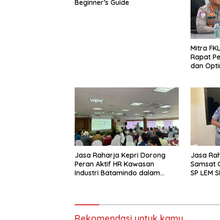
Beginner’s Guide
Mitra FKL
Rapat Pe
dan Optim
Lintas u
Fatalita
Jasa Raharja Kepri Dorong
Jasa Raha
Peran Aktif HR Kawasan
Samsat O
Industri Batamindo dalam
SP LEM S
Pelaporan Kecelakaan Lalu
Layanan
Lintas
yang Mu
Rekomendasi untuk kamu