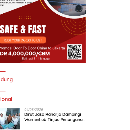
ndung
ional
04/08/2026
Dirut Jasa Raharja Dampingi
Wamenhub Tinjau Penanganan
Korban KM Mutiara Sentosa II