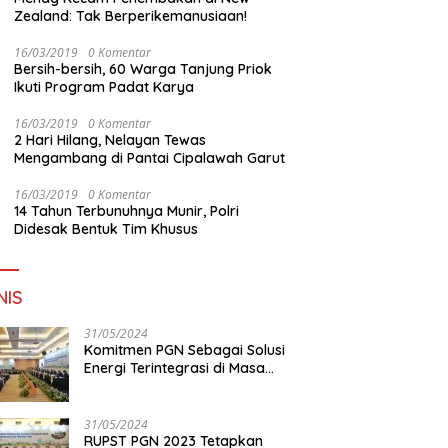
Zealand: Tak Berperikemanusiaan!
16/03/2019
0 Komentar
Bersih-bersih, 60 Warga Tanjung Priok
Ikuti Program Padat Karya
16/03/2019
0 Komentar
2 Hari Hilang, Nelayan Tewas
Mengambang di Pantai Cipalawah Garut
16/03/2019
0 Komentar
14 Tahun Terbunuhnya Munir, Polri
Didesak Bentuk Tim Khusus
NIS
31/05/2024
Komitmen PGN Sebagai Solusi
Energi Terintegrasi di Masa
Transisi Energi
31/05/2024
RUPST PGN 2023 Tetapkan