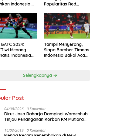
hkan Indonesia All
Popularitas Red
s
Sparks Melesat
l BATC 2024:
Tampil Menyerang,
/Tiwi Menang
Siapa Bomber Timnas
atis, Indonesia
Indonesia Bakal Acak-
ul 2-0
acak Pertahanan
Vietnam di Piala Asia
2023 Malam ini
Selengkapnya
ular Post
04/08/2026
0 Komentar
Dirut Jasa Raharja Dampingi Wamenhub
Tinjau Penanganan Korban KM Mutiara
Sentosa II di RS PHC Surabaya
16/03/2019
0 Komentar
Menag Kecam Penembakan di New